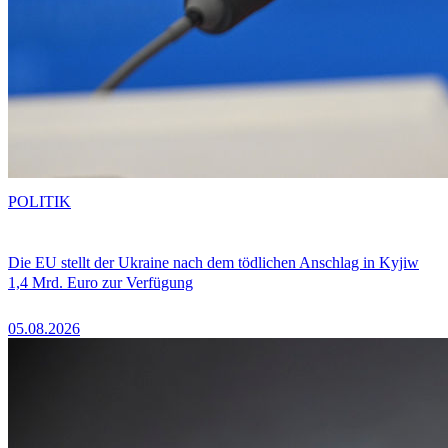
POLITIK
Die EU stellt der Ukraine nach dem tödlichen Anschlag in Kyjiw
1,4 Mrd. Euro zur Verfügung
05.08.2026