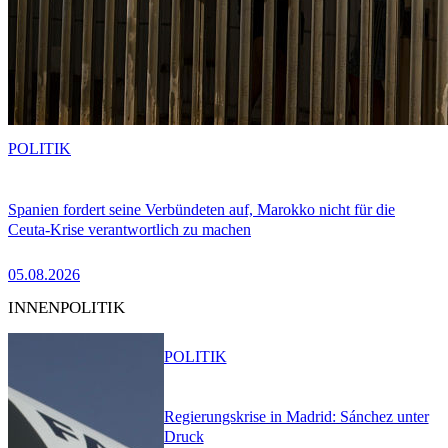
POLITIK
Spanien fordert seine Verbündeten auf, Marokko nicht für die
Ceuta-Krise verantwortlich zu machen
05.08.2026
INNENPOLITIK
POLITIK
Regierungskrise in Madrid: Sánchez unter
Druck