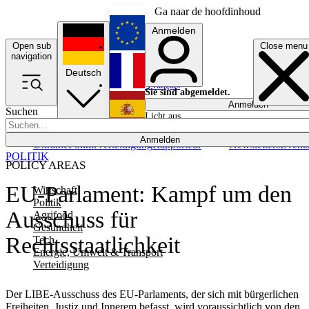
Ga naar de hoofdinhoud
Anmelden
Open sub
Close menu
English
navigation
Deutsch
Français
Sie sind abgemeldet.
Anmelden
Suchen
Licht aus
Español
Anmelden
Ukraine
Politik
Verteidigung
Rapporteur
Newsletters
Event
POLITIK
POLICY AREAS
EU-Parlament: Kampf um den
Wirtschaft
Politik
Ausschuss für
Agrifood
Gesundheit
Rechtsstaatlichkeit
Tech
Energie, Umwelt & Transport
Verteidigung
Der LIBE-Ausschuss des EU-Parlaments, der sich mit bürgerlichen
Freiheiten, Justiz und Innerem befasst, wird voraussichtlich von den