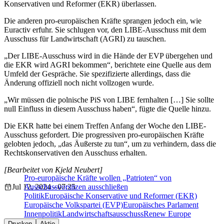
Konservativen und Reformer (EKR) überlassen.
Die anderen pro-europäischen Kräfte sprangen jedoch ein, wie
Euractiv erfuhr. Sie schlugen vor, den LIBE-Ausschuss mit dem
Ausschuss für Landwirtschaft (AGRI) zu tauschen.
„Der LIBE-Ausschuss wird in die Hände der EVP übergehen und
die EKR wird AGRI bekommen“, berichtete eine Quelle aus dem
Umfeld der Gespräche. Sie spezifizierte allerdings, dass die
Änderung offiziell noch nicht vollzogen wurde.
„Wir müssen die polnische PiS von LIBE fernhalten […] Sie sollte
null Einfluss in diesem Ausschuss haben“, fügte die Quelle hinzu.
Die EKR hatte bei einem Treffen Anfang der Woche den LIBE-
Ausschuss gefordert. Die progressiven pro-europäischen Kräfte
gelobten jedoch, „das Äußerste zu tun“, um zu verhindern, dass die
Rechtskonservativen den Ausschuss erhalten.
[Bearbeitet von Kjeld Neubert]
Pro-europäische Kräfte wollen „Patrioten“ von
Jul 12, 2024 - 07:25
Ausschussvorsitzen ausschließen
Politik
Europäische Konservative und Reformer (EKR)
Europäische Volkspartei (EVP)
Europäisches Parlament
Innenpolitik
Landwirtschaftsausschuss
Renew Europe
Drucken
Aktie