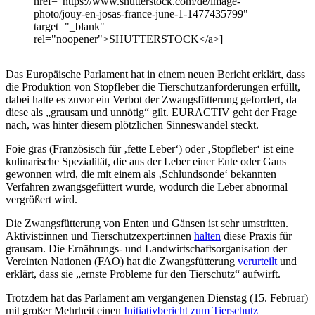
href="https://www.shutterstock.com/de/image-
photo/jouy-en-josas-france-june-1-1477435799"
target="_blank"
rel="noopener">SHUTTERSTOCK</a>]
Das Europäische Parlament hat in einem neuen Bericht erklärt, dass
die Produktion von Stopfleber die Tierschutzanforderungen erfüllt,
dabei hatte es zuvor ein Verbot der Zwangsfütterung gefordert, da
diese als „grausam und unnötig“ gilt. EURACTIV geht der Frage
nach, was hinter diesem plötzlichen Sinneswandel steckt.
Foie gras (Französisch für ‚fette Leber‘) oder ‚Stopfleber‘ ist eine
kulinarische Spezialität, die aus der Leber einer Ente oder Gans
gewonnen wird, die mit einem als ‚Schlundsonde‘ bekannten
Verfahren zwangsgefüttert wurde, wodurch die Leber abnormal
vergrößert wird.
Die Zwangsfütterung von Enten und Gänsen ist sehr umstritten.
Aktivist:innen und Tierschutzexpert:innen
halten
diese Praxis für
grausam. Die Ernährungs- und Landwirtschaftsorganisation der
Vereinten Nationen (FAO) hat die Zwangsfütterung
verurteilt
und
erklärt, dass sie „ernste Probleme für den Tierschutz“ aufwirft.
Trotzdem hat das Parlament am vergangenen Dienstag (15. Februar)
mit großer Mehrheit einen
Initiativbericht zum Tierschutz