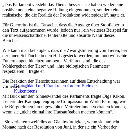
„Das Parlament versteht das Thema besser – sie haben weder eine
positive noch eine negative Haltung eingenommen, sondern eine
realistische, die die Realität der Produktion widerspiegelt“, sagte er.
Für Guerreiro ist die Tatsache, dass die Aussage über Stopfleber in
den Text aufgenommen wurde, jedoch nur „ein weiteres Beispiel für
die unwissenschaftliche, fehlerhafte und absurde Natur dieses
Berichts.“
Wie kann man behaupten, dass die Zwangsfütterung von Tieren, bei
der ihnen Schläuche in den Hals gesteckt werden, um unerwünschte
Futtermengen hineinzupumpen, „Verfahren sind, die das
Wohlergehen der Tiere“ und „ihre biologischen Parameter“
respektieren,“ fragte er.
Die Reaktion der Tierschützer:innen auf diese Entscheidung war
Deutschland und Frankreich fordern Ende des
vorhersehbar.
Kükentötens
Mit Blick auf den Sinneswandel des Parlaments fragte Olga Kikou,
Leiterin der Kampagnengruppe Compassion in World Farming, wie
die Bürger:innen ihren gewählten Vertreter:innen vertrauen können,
wenn sie „nicht einmal ihre Hausaufgaben machen können“.
„Sie verlieren zweifellos an Glaubwürdigkeit, wenn sie nur acht
Monate nach der Resolution von Juni, in der sie ein Verbot der