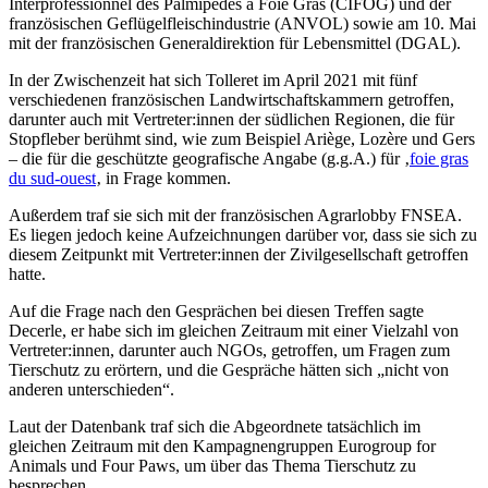
Interprofessionnel des Palmipèdes à Foie Gras (CIFOG) und der
französischen Geflügelfleischindustrie (ANVOL) sowie am 10. Mai
mit der französischen Generaldirektion für Lebensmittel (DGAL).
In der Zwischenzeit hat sich Tolleret im April 2021 mit fünf
verschiedenen französischen Landwirtschaftskammern getroffen,
darunter auch mit Vertreter:innen der südlichen Regionen, die für
Stopfleber berühmt sind, wie zum Beispiel Ariège, Lozère und Gers
– die für die geschützte geografische Angabe (g.g.A.) für ‚
foie gras
du sud-ouest
‚ in Frage kommen.
Außerdem traf sie sich mit der französischen Agrarlobby FNSEA.
Es liegen jedoch keine Aufzeichnungen darüber vor, dass sie sich zu
diesem Zeitpunkt mit Vertreter:innen der Zivilgesellschaft getroffen
hatte.
Auf die Frage nach den Gesprächen bei diesen Treffen sagte
Decerle, er habe sich im gleichen Zeitraum mit einer Vielzahl von
Vertreter:innen, darunter auch NGOs, getroffen, um Fragen zum
Tierschutz zu erörtern, und die Gespräche hätten sich „nicht von
anderen unterschieden“.
Laut der Datenbank traf sich die Abgeordnete tatsächlich im
gleichen Zeitraum mit den Kampagnengruppen Eurogroup for
Animals und Four Paws, um über das Thema Tierschutz zu
besprechen.