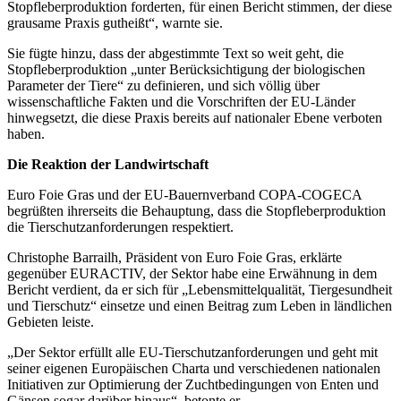
Stopfleberproduktion forderten, für einen Bericht stimmen, der diese
grausame Praxis gutheißt“, warnte sie.
Sie fügte hinzu, dass der abgestimmte Text so weit geht, die
Stopfleberproduktion „unter Berücksichtigung der biologischen
Parameter der Tiere“ zu definieren, und sich völlig über
wissenschaftliche Fakten und die Vorschriften der EU-Länder
hinwegsetzt, die diese Praxis bereits auf nationaler Ebene verboten
haben.
Die Reaktion der Landwirtschaft
Euro Foie Gras und der EU-Bauernverband COPA-COGECA
begrüßten ihrerseits die Behauptung, dass die Stopfleberproduktion
die Tierschutzanforderungen respektiert.
Christophe Barrailh, Präsident von Euro Foie Gras, erklärte
gegenüber EURACTIV, der Sektor habe eine Erwähnung in dem
Bericht verdient, da er sich für „Lebensmittelqualität, Tiergesundheit
und Tierschutz“ einsetze und einen Beitrag zum Leben in ländlichen
Gebieten leiste.
„Der Sektor erfüllt alle EU-Tierschutzanforderungen und geht mit
seiner eigenen Europäischen Charta und verschiedenen nationalen
Initiativen zur Optimierung der Zuchtbedingungen von Enten und
Gänsen sogar darüber hinaus“, betonte er.