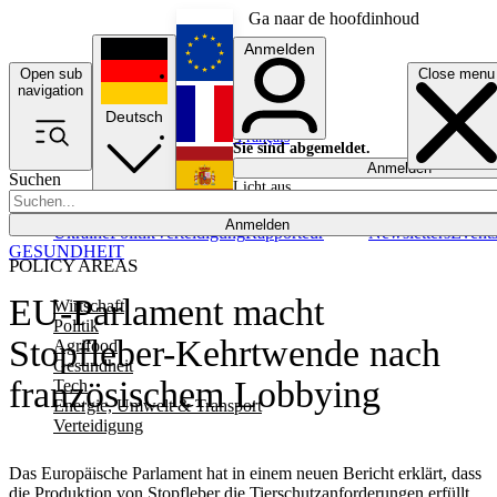
Ga naar de hoofdinhoud
Anmelden
Open sub
Close menu
English
navigation
Deutsch
Français
Sie sind abgemeldet.
Anmelden
Suchen
Licht aus
Español
Anmelden
Ukraine
Politik
Verteidigung
Rapporteur
Newsletters
Event
GESUNDHEIT
POLICY AREAS
EU-Parlament macht
Wirtschaft
Politik
Stopfleber-Kehrtwende nach
Agrifood
Gesundheit
französischem Lobbying
Tech
Energie, Umwelt & Transport
Verteidigung
Das Europäische Parlament hat in einem neuen Bericht erklärt, dass
die Produktion von Stopfleber die Tierschutzanforderungen erfüllt,