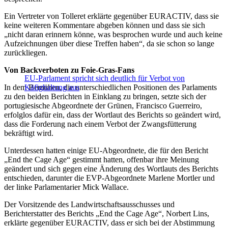
Ein Vertreter von Tolleret erklärte gegenüber EURACTIV, dass sie
keine weiteren Kommentare abgeben können und dass sie sich
„nicht daran erinnern könne, was besprochen wurde und auch keine
Aufzeichnungen über diese Treffen haben“, da sie schon so lange
zurückliegen.
Von Backverboten zu Foie-Gras-Fans
EU-Parlament spricht sich deutlich für Verbot von
In dem Bemühen, die unterschiedlichen Positionen des Parlaments
Käfighaltung aus
zu den beiden Berichten in Einklang zu bringen, setzte sich der
portugiesische Abgeordnete der Grünen, Francisco Guerreiro,
erfolglos dafür ein, dass der Wortlaut des Berichts so geändert wird,
dass die Forderung nach einem Verbot der Zwangsfütterung
bekräftigt wird.
Unterdessen hatten einige EU-Abgeordnete, die für den Bericht
„End the Cage Age“ gestimmt hatten, offenbar ihre Meinung
geändert und sich gegen eine Änderung des Wortlauts des Berichts
entschieden, darunter die EVP-Abgeordnete Marlene Mortler und
der linke Parlamentarier Mick Wallace.
Der Vorsitzende des Landwirtschaftsausschusses und
Berichterstatter des Berichts „End the Cage Age“, Norbert Lins,
erklärte gegenüber EURACTIV, dass er sich bei der Abstimmung