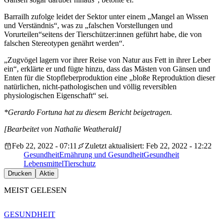
Barrailh zufolge leidet der Sektor unter einem „Mangel an Wissen
und Verständnis“, was zu „falschen Vorstellungen und
Vorurteilen“seitens der Tierschützer:innen geführt habe, die von
falschen Stereotypen genährt werden“.
„Zugvögel lagern vor ihrer Reise von Natur aus Fett in ihrer Leber
ein“, erklärte er und fügte hinzu, dass das Mästen von Gänsen und
Enten für die Stopfleberproduktion eine „bloße Reproduktion dieser
natürlichen, nicht-pathologischen und völlig reversiblen
physiologischen Eigenschaft“ sei.
*Gerardo Fortuna hat zu diesem Bericht beigetragen.
[Bearbeitet von Nathalie Weatherald]
Feb 22, 2022 - 07:11
Zuletzt aktualisiert: Feb 22, 2022 - 12:22
Gesundheit
Ernährung und Gesundheit
Gesundheit
Lebensmittel
Tierschutz
Drucken
Aktie
MEIST GELESEN
GESUNDHEIT