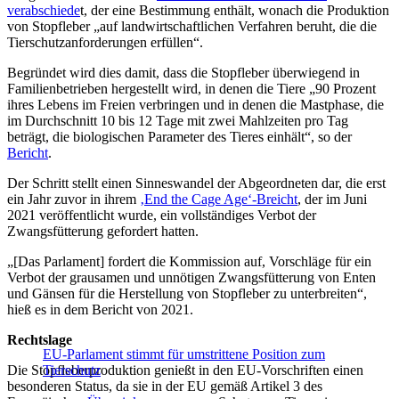
verabschiede
t, der eine Bestimmung enthält, wonach die Produktion
von Stopfleber „auf landwirtschaftlichen Verfahren beruht, die die
Tierschutzanforderungen erfüllen“.
Begründet wird dies damit, dass die Stopfleber überwiegend in
Familienbetrieben hergestellt wird, in denen die Tiere „90 Prozent
ihres Lebens im Freien verbringen und in denen die Mastphase, die
im Durchschnitt 10 bis 12 Tage mit zwei Mahlzeiten pro Tag
beträgt, die biologischen Parameter des Tieres einhält“, so der
Bericht
.
Der Schritt stellt einen Sinneswandel der Abgeordneten dar, die erst
ein Jahr zuvor in ihrem
‚End the Cage Age‘-Breicht
, der im Juni
2021 veröffentlicht wurde, ein vollständiges Verbot der
Zwangsfütterung gefordert hatten.
„[Das Parlament] fordert die Kommission auf, Vorschläge für ein
Verbot der grausamen und unnötigen Zwangsfütterung von Enten
und Gänsen für die Herstellung von Stopfleber zu unterbreiten“,
hieß es in dem Bericht von 2021.
Rechtslage
EU-Parlament stimmt für umstrittene Position zum
Die Stopfleberproduktion genießt in den EU-Vorschriften einen
Tierschutz
besonderen Status, da sie in der EU gemäß Artikel 3 des