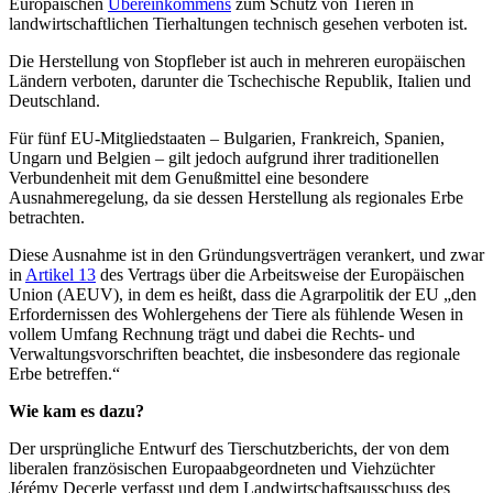
Europäischen
Übereinkommens
zum Schutz von Tieren in
landwirtschaftlichen Tierhaltungen technisch gesehen verboten ist.
Die Herstellung von Stopfleber ist auch in mehreren europäischen
Ländern verboten, darunter die Tschechische Republik, Italien und
Deutschland.
Für fünf EU-Mitgliedstaaten – Bulgarien, Frankreich, Spanien,
Ungarn und Belgien – gilt jedoch aufgrund ihrer traditionellen
Verbundenheit mit dem Genußmittel eine besondere
Ausnahmeregelung, da sie dessen Herstellung als regionales Erbe
betrachten.
Diese Ausnahme ist in den Gründungsverträgen verankert, und zwar
in
Artikel 13
des Vertrags über die Arbeitsweise der Europäischen
Union (AEUV), in dem es heißt, dass die Agrarpolitik der EU „den
Erfordernissen des Wohlergehens der Tiere als fühlende Wesen in
vollem Umfang Rechnung trägt und dabei die Rechts- und
Verwaltungsvorschriften beachtet, die insbesondere das regionale
Erbe betreffen.“
Wie kam es dazu?
Der ursprüngliche Entwurf des Tierschutzberichts, der von dem
liberalen französischen Europaabgeordneten und Viehzüchter
Jérémy Decerle verfasst und dem Landwirtschaftsausschuss des