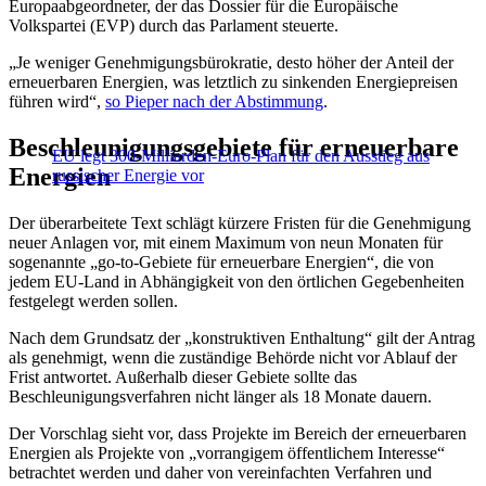
Europaabgeordneter, der das Dossier für die Europäische
Volkspartei (EVP) durch das Parlament steuerte.
„Je weniger Genehmigungsbürokratie, desto höher der Anteil der
erneuerbaren Energien, was letztlich zu sinkenden Energiepreisen
führen wird“,
so Pieper nach der Abstimmung
.
Beschleunigungsgebiete für erneuerbare
EU legt 300-Milliarden-Euro-Plan für den Ausstieg aus
Energien
russischer Energie vor
Der überarbeitete Text schlägt kürzere Fristen für die Genehmigung
neuer Anlagen vor, mit einem Maximum von neun Monaten für
sogenannte „go-to-Gebiete für erneuerbare Energien“, die von
jedem EU-Land in Abhängigkeit von den örtlichen Gegebenheiten
festgelegt werden sollen.
Nach dem Grundsatz der „konstruktiven Enthaltung“ gilt der Antrag
als genehmigt, wenn die zuständige Behörde nicht vor Ablauf der
Frist antwortet. Außerhalb dieser Gebiete sollte das
Beschleunigungsverfahren nicht länger als 18 Monate dauern.
Der Vorschlag sieht vor, dass Projekte im Bereich der erneuerbaren
Energien als Projekte von „vorrangigem öffentlichem Interesse“
betrachtet werden und daher von vereinfachten Verfahren und