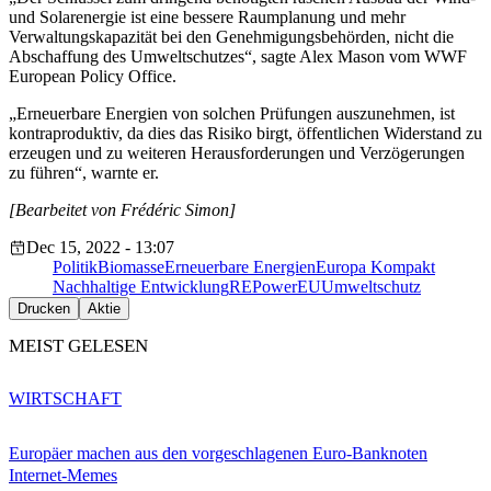
und Solarenergie ist eine bessere Raumplanung und mehr
Verwaltungskapazität bei den Genehmigungsbehörden, nicht die
Abschaffung des Umweltschutzes“, sagte Alex Mason vom WWF
European Policy Office.
„Erneuerbare Energien von solchen Prüfungen auszunehmen, ist
kontraproduktiv, da dies das Risiko birgt, öffentlichen Widerstand zu
erzeugen und zu weiteren Herausforderungen und Verzögerungen
zu führen“, warnte er.
[Bearbeitet von Frédéric Simon]
Dec 15, 2022 - 13:07
Politik
Biomasse
Erneuerbare Energien
Europa Kompakt
Nachhaltige Entwicklung
REPowerEU
Umweltschutz
Drucken
Aktie
MEIST GELESEN
WIRTSCHAFT
Europäer machen aus den vorgeschlagenen Euro-Banknoten
Internet-Memes