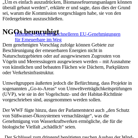
„Um es einfach auszudrücken, Biomassefeuerungsanlagen können
überall gebaut werden“, erklärte er und sagte, dass dies der Grund
sei, warum die Kommission vorgeschlagen habe, sie von den
Fördergebieten auszuschließen.
NGOs beunruhigt
Biomasse-Streit steht schnelleren EU-Genehmigungen
für Erneuerbare im Weg
Dem genehmigten Vorschlag zufolge können Gebiete zur
Beschleunigung der erneuerbaren Energien nicht in
Naturschutzgebieten oder auf ausgewiesenen Zugrouten von
Vögeln und Meeressäugern ausgewiesen werden – mit Ausnahme
von künstlichen und bebauten Flächen wie Dächern, Parkplätzen
oder Verkehrsinfrastruktur.
Umweltgruppen äußerten jedoch die Befürchtung, dass Projekte in
sogenannten „Go-to-Areas“ von Umweltverträglichkeitsprüfungen
(UVP), wie sie in der Vogelschutz- und der Habitat-Richtlinie
vorgeschrieben sind, ausgenommen werden sollen.
Der WWF fügte hinzu, dass der Parlamentstext auch „den Schutz
von Süßwasser-Ökosystemen vernachlässige“, was die
Genehmigung von Wasserkraftwerken ermögliche, die für die
biologische Vielfalt „schädlich“ seien.
„Der Schlüssel zum dringend benötigten raschen Ausbau der Wind-