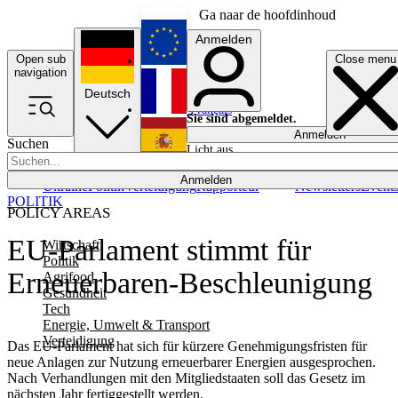
Ga naar de hoofdinhoud
Anmelden
Open sub
Close menu
English
navigation
Deutsch
Français
Sie sind abgemeldet.
Anmelden
Suchen
Licht aus
Español
Anmelden
Ukraine
Politik
Verteidigung
Rapporteur
Newsletters
Event
POLITIK
POLICY AREAS
EU-Parlament stimmt für
Wirtschaft
Politik
Erneuerbaren-Beschleunigung
Agrifood
Gesundheit
Tech
Energie, Umwelt & Transport
Verteidigung
Das EU-Parlament hat sich für kürzere Genehmigungsfristen für
neue Anlagen zur Nutzung erneuerbarer Energien ausgesprochen.
Nach Verhandlungen mit den Mitgliedstaaten soll das Gesetz im
nächsten Jahr fertiggestellt werden.