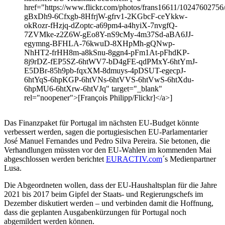
href="https://www.flickr.com/photos/frans16611/10247602756/i
gBxDh9-6Cfxgb-8HfrjW-gfrv1-2KGbcF-ceYkkw-
okRozr-fHzjq-dZoptc-a69pm4-a4hyiX-7nvgfQ-
7ZVMke-z2Z6W-gEo8Y-nS9cMy-4m37Sd-aBA6JJ-
egymng-BFHLA-76kwuD-8XHpMh-gQNwp-
NhHT2-frHH8m-a8kSnu-8ggn4-pFm1At-pFhdKP-
8j9rDZ-fEP5SZ-6htWV7-bD4gFE-qdPMxY-6htYmJ-
E5DBr-85h9pb-fqxXM-8dmuys-4pDSUT-egecpJ-
6htYqS-6hpKGP-6htVNs-6htVVS-6htVwS-6htXdu-
6hpMU6-6htXrw-6htVJq" target="_blank"
rel="noopener">[François Philipp/Flickr]</a>]
Das Finanzpaket für Portugal im nächsten EU-Budget könnte
verbessert werden, sagen die portugiesischen EU-Parlamentarier
José Manuel Fernandes und Pedro Silva Pereira. Sie betonen, die
Verhandlungen müssten vor den EU-Wahlen im kommenden Mai
abgeschlossen werden berichtet
EURACTIV.com
´s Medienpartner
Lusa.
Die Abgeordneten wollen, dass der EU-Haushaltsplan für die Jahre
2021 bis 2017 beim Gipfel der Staats- und Regierungschefs im
Dezember diskutiert werden – und verbinden damit die Hoffnung,
dass die geplanten Ausgabenkürzungen für Portugal noch
abgemildert werden können.