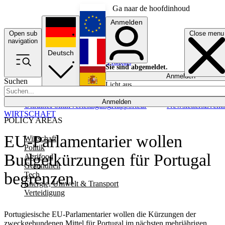
Ga naar de hoofdinhoud
Anmelden
Open sub
Close menu
English
navigation
Deutsch
Français
Sie sind abgemeldet.
Anmelden
Suchen
Licht aus
Español
Anmelden
Ukraine
Politik
Verteidigung
Rapporteur
Newsletters
Event
WIRTSCHAFT
POLICY AREAS
EU-Parlamentarier wollen
Wirtschaft
Politik
Budgetkürzungen für Portugal
Agrifood
Gesundheit
begrenzen
Tech
Energie, Umwelt & Transport
Verteidigung
Portugiesische EU-Parlamentarier wollen die Kürzungen der
zweckgebundenen Mittel für Portugal im nächsten mehrjährigen