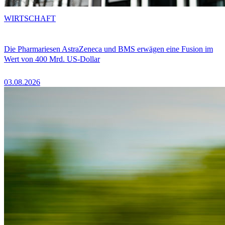
WIRTSCHAFT
Die Pharmariesen AstraZeneca und BMS erwägen eine Fusion im
Wert von 400 Mrd. US-Dollar
03.08.2026