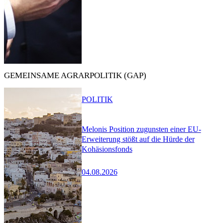
GEMEINSAME AGRARPOLITIK (GAP)
POLITIK
Melonis Position zugunsten einer EU-
Erweiterung stößt auf die Hürde der
Kohäsionsfonds
04.08.2026