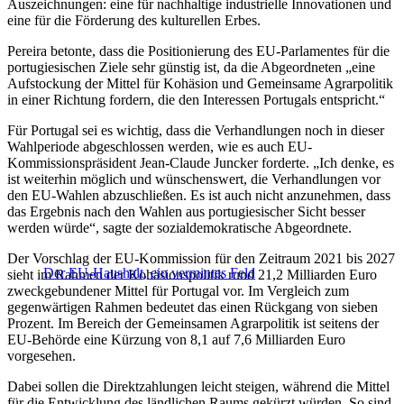
Auszeichnungen: eine für nachhaltige industrielle Innovationen und
eine für die Förderung des kulturellen Erbes.
Pereira betonte, dass die Positionierung des EU-Parlamentes für die
portugiesischen Ziele sehr günstig ist, da die Abgeordneten „eine
Aufstockung der Mittel für Kohäsion und Gemeinsame Agrarpolitik
in einer Richtung fordern, die den Interessen Portugals entspricht.“
Für Portugal sei es wichtig, dass die Verhandlungen noch in dieser
Wahlperiode abgeschlossen werden, wie es auch EU-
Kommissionspräsident Jean-Claude Juncker forderte. „Ich denke, es
ist weiterhin möglich und wünschenswert, die Verhandlungen vor
den EU-Wahlen abzuschließen. Es ist auch nicht anzunehmen, dass
das Ergebnis nach den Wahlen aus portugiesischer Sicht besser
werden würde“, sagte der sozialdemokratische Abgeordnete.
Der Vorschlag der EU-Kommission für den Zeitraum 2021 bis 2027
Der EU-Haushalt, ein vermintes Feld
sieht im Rahmen der Kohäsionspolitik rund 21,2 Milliarden Euro
zweckgebundener Mittel für Portugal vor. Im Vergleich zum
gegenwärtigen Rahmen bedeutet das einen Rückgang von sieben
Prozent. Im Bereich der Gemeinsamen Agrarpolitik ist seitens der
EU-Behörde eine Kürzung von 8,1 auf 7,6 Milliarden Euro
vorgesehen.
Dabei sollen die Direktzahlungen leicht steigen, während die Mittel
für die Entwicklung des ländlichen Raums gekürzt würden. So sind