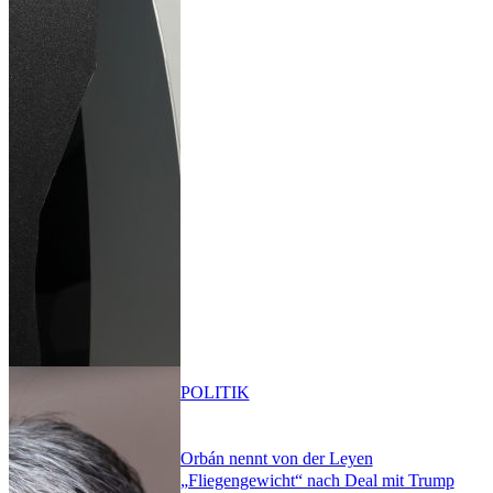
POLITIK
Orbán nennt von der Leyen
„Fliegengewicht“ nach Deal mit Trump