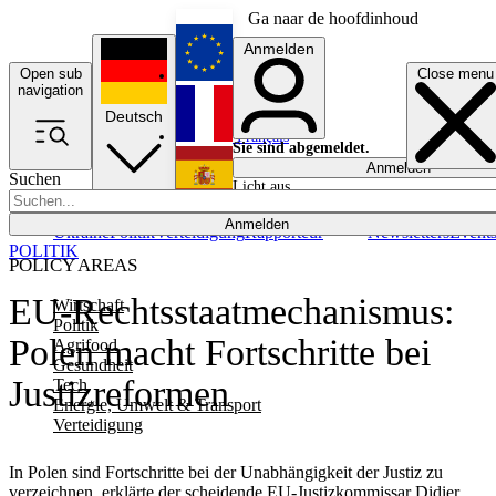
Ga naar de hoofdinhoud
Anmelden
Open sub
Close menu
English
navigation
Deutsch
Français
Sie sind abgemeldet.
Anmelden
Suchen
Licht aus
Español
Anmelden
Ukraine
Politik
Verteidigung
Rapporteur
Newsletters
Event
POLITIK
POLICY AREAS
EU-Rechtsstaatmechanismus:
Wirtschaft
Politik
Polen macht Fortschritte bei
Agrifood
Gesundheit
Justizreformen
Tech
Energie, Umwelt & Transport
Verteidigung
In Polen sind Fortschritte bei der Unabhängigkeit der Justiz zu
verzeichnen, erklärte der scheidende EU-Justizkommissar Didier