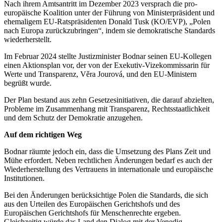
Nach ihrem Amtsantritt im Dezember 2023 versprach die pro-
europäische Koalition unter der Führung von Ministerpräsident und
ehemaligem EU-Ratspräsidenten Donald Tusk (KO/EVP), „Polen
nach Europa zurückzubringen“, indem sie demokratische Standards
wiederherstellt.
Im Februar 2024 stellte Justizminister Bodnar seinen EU-Kollegen
einen Aktionsplan vor, der von der Exekutiv-Vizekommissarin für
Werte und Transparenz, Věra Jourová, und den EU-Ministern
begrüßt wurde.
Der Plan bestand aus zehn Gesetzesinitiativen, die darauf abzielten,
Probleme im Zusammenhang mit Transparenz, Rechtsstaatlichkeit
und dem Schutz der Demokratie anzugehen.
Auf dem richtigen Weg
Bodnar räumte jedoch ein, dass die Umsetzung des Plans Zeit und
Mühe erfordert. Neben rechtlichen Änderungen bedarf es auch der
Wiederherstellung des Vertrauens in internationale und europäische
Institutionen.
Bei den Änderungen berücksichtige Polen die Standards, die sich
aus den Urteilen des Europäischen Gerichtshofs und des
Europäischen Gerichtshofs für Menschenrechte ergeben.
Gleichzeitig würde das Land den Dialog mit der Venedig-