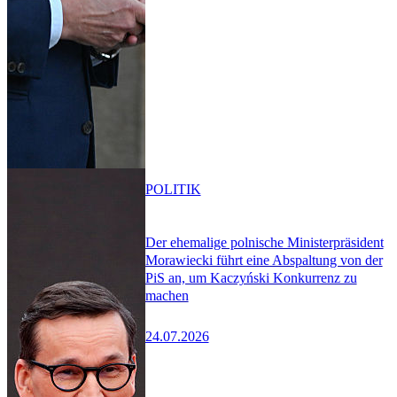
POLITIK
Der ehemalige polnische Ministerpräsident
Morawiecki führt eine Abspaltung von der
PiS an, um Kaczyński Konkurrenz zu
machen
24.07.2026