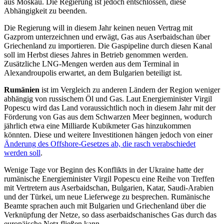
aus Moskau. Die Regierung ist jedoch entschlossen, diese
Abhängigkeit zu beenden.
Die Regierung will in diesem Jahr keinen neuen Vertrag mit
Gazprom unterzeichnen und erwägt, Gas aus Aserbaidschan über
Griechenland zu importieren. Die Gaspipeline durch diesen Kanal
soll im Herbst dieses Jahres in Betrieb genommen werden.
Zusätzliche LNG-Mengen werden aus dem Terminal in
Alexandroupolis erwartet, an dem Bulgarien beteiligt ist.
Rumänien
ist im Vergleich zu anderen Ländern der Region weniger
abhängig von russischem Öl und Gas. Laut Energieminister Virgil
Popescu wird das Land voraussichtlich noch in diesem Jahr mit der
Förderung von Gas aus dem Schwarzen Meer beginnen, wodurch
jährlich etwa eine Milliarde Kubikmeter Gas hinzukommen
könnten. Diese und weitere Investitionen hängen jedoch von einer
Änderung des Offshore-Gesetzes ab, die rasch verabschiedet
werden soll
.
Wenige Tage vor Beginn des Konflikts in der Ukraine hatte der
rumänische Energieminister Virgil Popescu eine Reihe von Treffen
mit Vertretern aus Aserbaidschan, Bulgarien, Katar, Saudi-Arabien
und der Türkei, um neue Lieferwege zu besprechen. Rumänische
Beamte sprachen auch mit Bulgarien und Griechenland über die
Verknüpfung der Netze, so dass aserbaidschanisches Gas durch das
europäische Netz fließen kann.