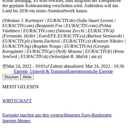
Kohle abhängig. Es wird erwartet, dass aufgrund der Energiekrise
der geplante Kohleausstieg verschoben wird. Außerdem will das
Land bis 2036 ein neues Atomkraftwerk bauen.
(Nikolaus J. Kurmayer | EURACTIV.de) (Sofia Stuart Leeson |
EURACTIV.com) (Benjamin Fox | EURACTIV.com) (Pekka
Vänttinen | EURACTIV.com) (Simona Zecchi | EURACTIV.it)
(Fernando. Heller | EuroEFE.EURACTIV.es) (Bartosz Sieniawski |
EURACTIV.pl) (Aneta Zachová | EURACTIV.cz) (Krassen Nikolov |
EURACTIV.bg) (Bogdan Neagu | EURACTIV.ro) (Georgia
Karagianni | EURACTIV.gr) (Nelly Moussu | EURACTIV.fr) (Irena
Jenčová | EURACTIV.sk) (Sebastijan R. Maček | sta.si)
Mar 24, 2022 - 10:03
Zuletzt aktualisiert: Mar 24, 2022 - 19:36
Energie, Umwelt & Transport
Energie
russische Energie
Drucken
Aktie
MEIST GELESEN
WIRTSCHAFT
Europäer machen aus den vorgeschlagenen Euro-Banknoten
Internet-Memes