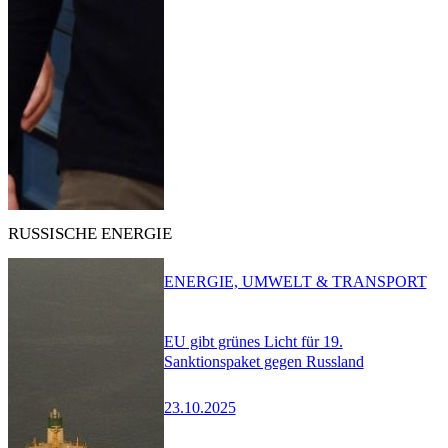
RUSSISCHE ENERGIE
ENERGIE, UMWELT & TRANSPORT
EU gibt grünes Licht für 19.
Sanktionspaket gegen Russland
23.10.2025