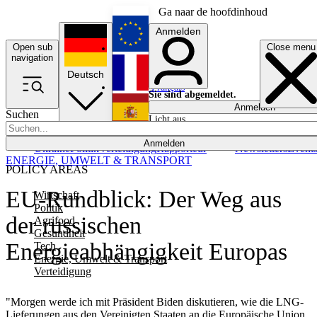
Ga naar de hoofdinhoud
Anmelden
Open sub
Close menu
English
navigation
Deutsch
Français
Sie sind abgemeldet.
Anmelden
Suchen
Licht aus
Español
Anmelden
Ukraine
Politik
Verteidigung
Rapporteur
Newsletters
Event
ENERGIE, UMWELT & TRANSPORT
POLICY AREAS
EU-Rundblick: Der Weg aus
Wirtschaft
Politik
der russischen
Agrifood
Gesundheit
Energieabhängigkeit Europas
Tech
Energie, Umwelt & Transport
Verteidigung
"Morgen werde ich mit Präsident Biden diskutieren, wie die LNG-
Lieferungen aus den Vereinigten Staaten an die Europäische Union