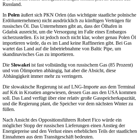
Russland.
In
Polen
äußert sich PKN Orlen (das wichtigste staatliche polnische
Erdölunternehmen) nicht ausdrücklich zu künftigen Verträgen für
russisches Öl. Das Unternehmen gibt an, dass der Ölhafen in
Gdańsk ausreicht, um die Versorgung im Falle eines Embargos
sicherzustellen. Es ist jedoch noch nicht klar, woher genau Polen Öl
importieren würde, da es im Land keine Raffinerien gibt. Bei Gas
wartet das Land auf die Inbetriebnahme von Baltic Pipe, um
skandinavisches Gas zu importieren.
Die
Slowakei
ist fast vollständig von russischem Gas (85 Prozent)
und von Ölimporten abhängig, hat aber die Absicht, diese
Abhängigkeit immer mehr zu verringern.
Die slowakische Regierung ist auf LNG-Importe aus dem Terminal
auf Krk in Kroatien angewiesen, dessen Gas aus den USA kommen
soll. Das Land verfügt über eine relativ große Gasspeicherkapazität,
und die Regierung plant, die Speicher vor dem nächsten Winter zu
füllen.
Nach Ansicht des Oppositionsführers Robert Fico würde ein
möglicher Stopp der russischen Lieferungen einen Anstieg der
Energiepreise und den Verlust eines erheblichen Teils der staatlichen
Einnahmen aus dem Transitgeschäft bedeuten.