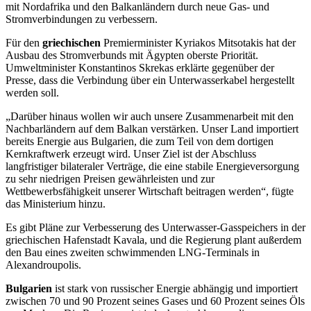
mit Nordafrika und den Balkanländern durch neue Gas- und
Stromverbindungen zu verbessern.
Für den
griechischen
Premierminister Kyriakos Mitsotakis hat der
Ausbau des Stromverbunds mit Ägypten oberste Priorität.
Umweltminister Konstantinos Skrekas erklärte gegenüber der
Presse, dass die Verbindung über ein Unterwasserkabel hergestellt
werden soll.
„Darüber hinaus wollen wir auch unsere Zusammenarbeit mit den
Nachbarländern auf dem Balkan verstärken. Unser Land importiert
bereits Energie aus Bulgarien, die zum Teil von dem dortigen
Kernkraftwerk erzeugt wird. Unser Ziel ist der Abschluss
langfristiger bilateraler Verträge, die eine stabile Energieversorgung
zu sehr niedrigen Preisen gewährleisten und zur
Wettbewerbsfähigkeit unserer Wirtschaft beitragen werden“, fügte
das Ministerium hinzu.
Es gibt Pläne zur Verbesserung des Unterwasser-Gasspeichers in der
griechischen Hafenstadt Kavala, und die Regierung plant außerdem
den Bau eines zweiten schwimmenden LNG-Terminals in
Alexandroupolis.
Bulgarien
ist stark von russischer Energie abhängig und importiert
zwischen 70 und 90 Prozent seines Gases und 60 Prozent seines Öls