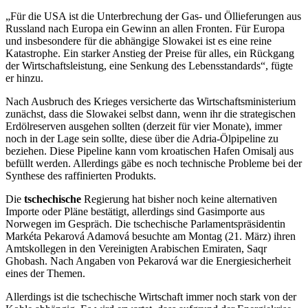
„Für die USA ist die Unterbrechung der Gas- und Öllieferungen aus
Russland nach Europa ein Gewinn an allen Fronten. Für Europa
und insbesondere für die abhängige Slowakei ist es eine reine
Katastrophe. Ein starker Anstieg der Preise für alles, ein Rückgang
der Wirtschaftsleistung, eine Senkung des Lebensstandards“, fügte
er hinzu.
Nach Ausbruch des Krieges versicherte das Wirtschaftsministerium
zunächst, dass die Slowakei selbst dann, wenn ihr die strategischen
Erdölreserven ausgehen sollten (derzeit für vier Monate), immer
noch in der Lage sein sollte, diese über die Adria-Ölpipeline zu
beziehen. Diese Pipeline kann vom kroatischen Hafen Omisalj aus
befüllt werden. Allerdings gäbe es noch technische Probleme bei der
Synthese des raffinierten Produkts.
Die
tschechische
Regierung hat bisher noch keine alternativen
Importe oder Pläne bestätigt, allerdings sind Gasimporte aus
Norwegen im Gespräch. Die tschechische Parlamentspräsidentin
Markéta Pekarová Adamová besuchte am Montag (21. März) ihren
Amtskollegen in den Vereinigten Arabischen Emiraten, Saqr
Ghobash. Nach Angaben von Pekarová war die Energiesicherheit
eines der Themen.
Allerdings ist die tschechische Wirtschaft immer noch stark von der