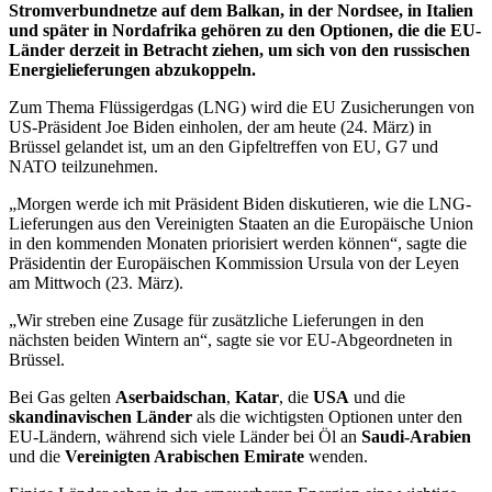
Stromverbundnetze auf dem Balkan, in der Nordsee, in Italien
und später in Nordafrika gehören zu den Optionen, die die EU-
Länder derzeit in Betracht ziehen, um sich von den russischen
Energielieferungen abzukoppeln.
Zum Thema Flüssigerdgas (LNG) wird die EU Zusicherungen von
US-Präsident Joe Biden einholen, der am heute (24. März) in
Brüssel gelandet ist, um an den Gipfeltreffen von EU, G7 und
NATO teilzunehmen.
„Morgen werde ich mit Präsident Biden diskutieren, wie die LNG-
Lieferungen aus den Vereinigten Staaten an die Europäische Union
in den kommenden Monaten priorisiert werden können“, sagte die
Präsidentin der Europäischen Kommission Ursula von der Leyen
am Mittwoch (23. März).
„Wir streben eine Zusage für zusätzliche Lieferungen in den
nächsten beiden Wintern an“, sagte sie vor EU-Abgeordneten in
Brüssel.
Bei Gas gelten
Aserbaidschan
,
Katar
, die
USA
und die
skandinavischen Länder
als die wichtigsten Optionen unter den
EU-Ländern, während sich viele Länder bei Öl an
Saudi-Arabien
und die
Vereinigten Arabischen Emirate
wenden.