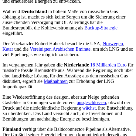
und erneuerbare Energien zu entwickeln.
Während
Deutschland
in hohem Maße von russischem Gas
abhängig ist, macht es sich keine Sorgen um die Sicherung einer
ausreichenden Versorgung mit Öl. Allerdings hat die
Bundesrepublik die Kohleverstromung als
Backup-Strategie
eingeführt.
Der Vizekanzler Robert Habeck besuchte die USA,
Norwegen
,
Katar
und die
Vereinigten Arabischen Emirate
, um sich LNG und so
viel Pipelinegas wie möglich zu sichern.
Im vergangenen Jahr gaben
die Niederlande
16 Milliarden Euro
für
russische fossile Brennstoffe aus. Während die Regierung noch über
eine langfristige Lösung für den Ausstieg aus dem russischen Gas
diskutiert, ergreift sie
Maßnahmen
zur Erhöhung der LNG-
Importkapazität.
Eine Wiedereröffnung des riesigen, aber zur Neige gehenden
Gasfeldes in Groningen wurde vorerst
ausgeschlossen
, obwohl der
Druck auf die niederländische Regierung
wächst
, ihre Entscheidung
zu überdenken. Das Land versucht auch, die Investitionen und
Bemühungen um nachhaltige Energie zu beschleunigen.
Finnland
verfügt über die Balticconnector-Pipeline als Alternative.
Der Großteil seiner Energielieferungen kommt jedoch derzeit aus