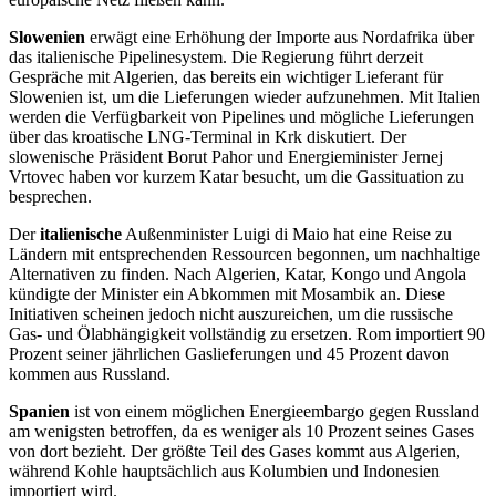
Slowenien
erwägt eine Erhöhung der Importe aus Nordafrika über
das italienische Pipelinesystem. Die Regierung führt derzeit
Gespräche mit Algerien, das bereits ein wichtiger Lieferant für
Slowenien ist, um die Lieferungen wieder aufzunehmen. Mit Italien
werden die Verfügbarkeit von Pipelines und mögliche Lieferungen
über das kroatische LNG-Terminal in Krk diskutiert. Der
slowenische Präsident Borut Pahor und Energieminister Jernej
Vrtovec haben vor kurzem Katar besucht, um die Gassituation zu
besprechen.
Der
italienische
Außenminister Luigi di Maio hat eine Reise zu
Ländern mit entsprechenden Ressourcen begonnen, um nachhaltige
Alternativen zu finden. Nach Algerien, Katar, Kongo und Angola
kündigte der Minister ein Abkommen mit Mosambik an. Diese
Initiativen scheinen jedoch nicht auszureichen, um die russische
Gas- und Ölabhängigkeit vollständig zu ersetzen. Rom importiert 90
Prozent seiner jährlichen Gaslieferungen und 45 Prozent davon
kommen aus Russland.
Spanien
ist von einem möglichen Energieembargo gegen Russland
am wenigsten betroffen, da es weniger als 10 Prozent seines Gases
von dort bezieht. Der größte Teil des Gases kommt aus Algerien,
während Kohle hauptsächlich aus Kolumbien und Indonesien
importiert wird.