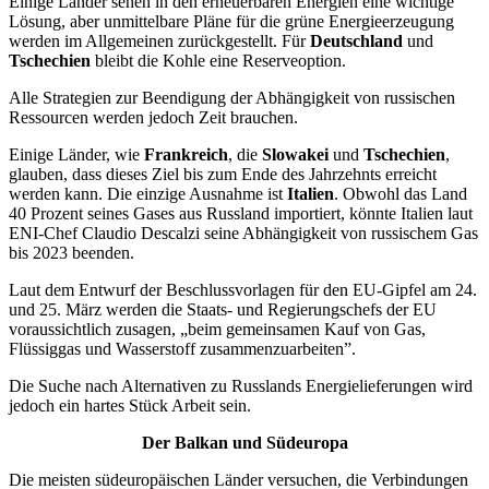
Einige Länder sehen in den erneuerbaren Energien eine wichtige
Lösung, aber unmittelbare Pläne für die grüne Energieerzeugung
werden im Allgemeinen zurückgestellt. Für
Deutschland
und
Tschechien
bleibt die Kohle eine Reserveoption.
Alle Strategien zur Beendigung der Abhängigkeit von russischen
Ressourcen werden jedoch Zeit brauchen.
Einige Länder, wie
Frankreich
, die
Slowakei
und
Tschechien
,
glauben, dass dieses Ziel bis zum Ende des Jahrzehnts erreicht
werden kann. Die einzige Ausnahme ist
Italien
. Obwohl das Land
40 Prozent seines Gases aus Russland importiert, könnte Italien laut
ENI-Chef Claudio Descalzi seine Abhängigkeit von russischem Gas
bis 2023 beenden.
Laut dem Entwurf der Beschlussvorlagen für den EU-Gipfel am 24.
und 25. März werden die Staats- und Regierungschefs der EU
voraussichtlich zusagen, „beim gemeinsamen Kauf von Gas,
Flüssiggas und Wasserstoff zusammenzuarbeiten”.
Die Suche nach Alternativen zu Russlands Energielieferungen wird
jedoch ein hartes Stück Arbeit sein.
Der Balkan und Südeuropa
Die meisten südeuropäischen Länder versuchen, die Verbindungen