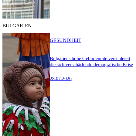
BULGARIEN
GESUNDHEIT
Bulgariens hohe Geburtenrate verschleiert
die sich verschärfende demografische Krise
28.07.2026