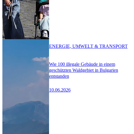
ENERGIE, UMWELT & TRANSPORT
Wie 100 illegale Gebäude in einem
geschützten Waldgebiet in Bulgarien
entstanden
10.06.2026