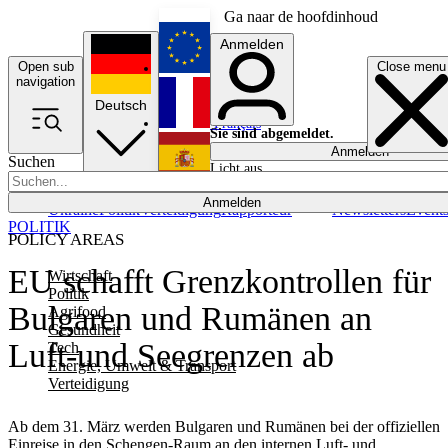
Ga naar de hoofdinhoud
Anmelden
Open sub
Close menu
English
navigation
Deutsch
Français
Sie sind abgemeldet.
Anmelden
Suchen
Licht aus
Español
Anmelden
Ukraine
Politik
Verteidigung
Rapporteur
Newsletters
Event
POLITIK
POLICY AREAS
EU schafft Grenzkontrollen für
Wirtschaft
Politik
Bulgaren und Rumänen an
Agrifood
Gesundheit
Luft-und Seegrenzen ab
Tech
Energie, Umwelt & Transport
Verteidigung
Ab dem 31. März werden Bulgaren und Rumänen bei der offiziellen
Einreise in den Schengen-Raum an den internen Luft- und