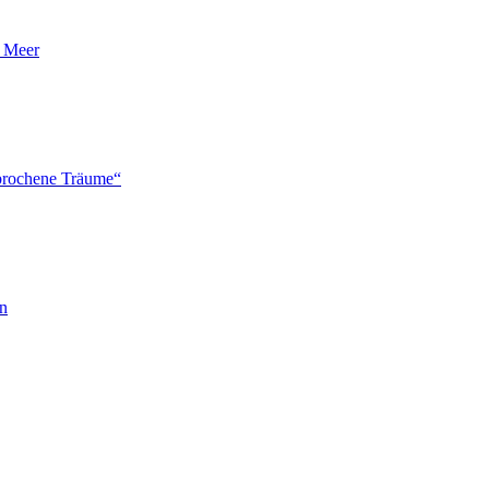
n Meer
brochene Träume“
en