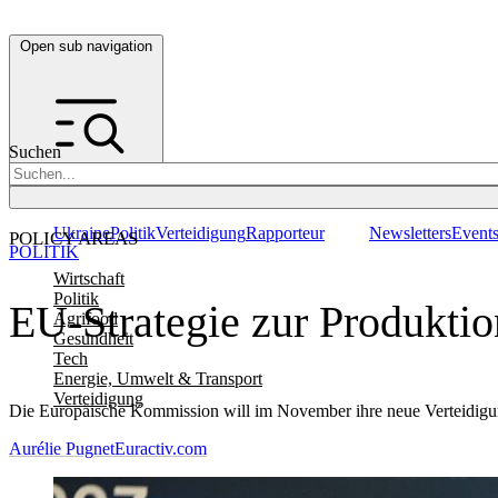
Open sub navigation
Suchen
Ukraine
Politik
Verteidigung
Rapporteur
Newsletters
Event
POLICY AREAS
POLITIK
Wirtschaft
Politik
EU-Strategie zur Produktio
Agrifood
Gesundheit
Tech
Energie, Umwelt & Transport
Verteidigung
Die Europäische Kommission will im November ihre neue Verteidigungs
Aurélie Pugnet
Euractiv.com