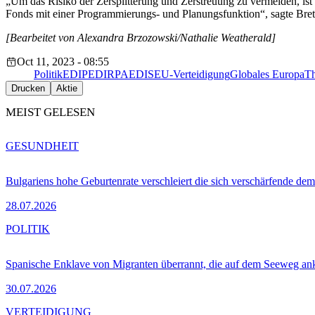
„Um das Risiko der Zersplitterung und Zerstreuung zu vermeiden, ist 
Fonds mit einer Programmierungs- und Planungsfunktion“, sagte Br
[Bearbeitet von Alexandra Brzozowski/Nathalie Weatherald]
Oct 11, 2023 - 08:55
Politik
EDIP
EDIRPA
EDIS
EU-Verteidigung
Globales Europa
Th
Drucken
Aktie
MEIST GELESEN
GESUNDHEIT
Bulgariens hohe Geburtenrate verschleiert die sich verschärfende dem
28.07.2026
POLITIK
Spanische Enklave von Migranten überrannt, die auf dem Seeweg 
30.07.2026
VERTEIDIGUNG