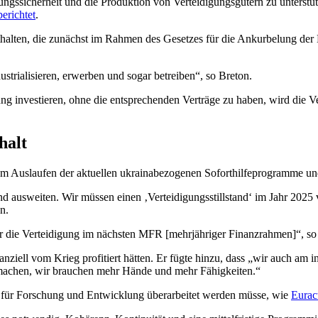
sicherheit und die Produktion von Verteidigungsgütern zu unterstütze
berichtet
.
alten, die zunächst im Rahmen des Gesetzes für die Ankurbelung der
trialisieren, erwerben und sogar betreiben“, so Breton.
investieren, ohne die entsprechenden Verträge zu haben, wird die Vert
halt
em Auslaufen der aktuellen ukrainabezogenen Soforthilfeprogramme u
ausweiten. Wir müssen einen ‚Verteidigungsstillstand‘ im Jahr 2025
n.
für die Verteidigung im nächsten MFR [mehrjähriger Finanzrahmen]“, so
inanziell vom Krieg profitiert hätten. Er fügte hinzu, dass „wir auch a
r machen, wir brauchen mehr Hände und mehr Fähigkeiten.“
 für Forschung und Entwicklung überarbeitet werden müsse, wie
Euract