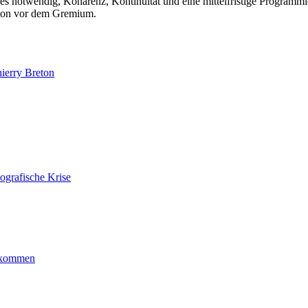
es notwendig, Kohärenz, Kontinuität und eine mittelfristige Programmie
eton vor dem Gremium.
ierry Breton
ografische Krise
ankommen