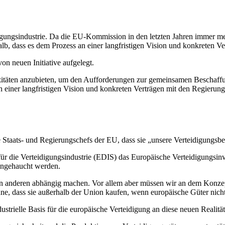
ungsindustrie. Da die EU-Kommission in den letzten Jahren immer mehr I
halb, dass es dem Prozess an einer langfristigen Vision und konkreten 
on neuen Initiative aufgelegt.
itäten anzubieten, um den Aufforderungen zur gemeinsamen Beschaffu
 an einer langfristigen Vision und konkreten Verträgen mit den Regierun
 Staats- und Regierungschefs der EU, dass sie „unsere Verteidigungsbe
für die Verteidigungsindustrie (EDIS) das Europäische Verteidigungsin
ingehaucht werden.
n anderen abhängig machen. Vor allem aber müssen wir an dem Konzept 
ne, dass sie außerhalb der Union kaufen, wenn europäische Güter nicht
trielle Basis für die europäische Verteidigung an diese neuen Realität