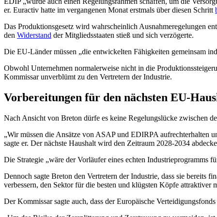
EDIP „würde auch einen Regelungsrahmen schaffen, um die Versorgungs
er. Euractiv hatte im vergangenen Monat erstmals über diesen Schritt
Das Produktionsgesetz wird wahrscheinlich Ausnahmeregelungen enth
den
Widerstand
der Mitgliedsstaaten stieß und sich verzögerte.
Die EU-Länder müssen „die entwickelten Fähigkeiten gemeinsam indus
Obwohl Unternehmen normalerweise nicht in die Produktionssteigerung 
Kommissar unverblümt zu den Vertretern der Industrie.
Vorbereitungen für den nächsten EU-Haus
Nach Ansicht von Breton dürfe es keine Regelungslücke zwischen d
„Wir müssen die Ansätze von ASAP und EDIRPA aufrechterhalten und 
sagte er. Der nächste Haushalt wird den Zeitraum 2028-2034 abdecke
Die Strategie „wäre der Vorläufer eines echten Industrieprogramms 
Dennoch sagte Breton den Vertretern der Industrie, dass sie bereits f
verbessern, den Sektor für die besten und klügsten Köpfe attraktive
Der Kommissar sagte auch, dass der Europäische Verteidigungsfonds