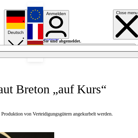
Close menu
Anmelden
English
Deutsch
Français
Sie sind abgemeldet.
Anmelden
Licht aus
Español
aut Breton „auf Kurs“
e Produktion von Verteidigungsgütern angekurbelt werden.