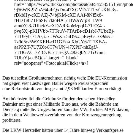
href="https://www.flickr.com/photos/akial/5455351515/in/photo
9j56WK-9ZpA64-rbQxDu-47XGVD-7TJrvG-Kbh3y-
rDkbHy-cXDAZj-74bjKM-cXDAAf-8Nf5x6-
fHDTi8-7TFbSB-7ktoHA-7TfWAW-pKJ1W9-
amuZC8-7UbekY-cXDAR3-pMzpqD-7TEZ4a-
pvq5Xj-pKHVbb-7TTeuV-7TArBt-cD1sbJ-7UbeBj-
7TDFyb-7TAsjz-7TWsX5-5iD9zz-pEey6a-7z9dsv-
7z9d5c-5WZXEH-cD1GEo-eXbGY6-7TfXBA-
aaPPZT-7U7Z6t-8T7wUN-47XPiF-nhZgfJ-
7TDGAC-7ZrCvB-7TTeQZ-482QbY-7TcGnn-
7UbrYj-ccBQds" target="_blank"
rel="noopener">Foto: akial/Flickr</a>]
Das tut selbst Großunternehmen richtig weh: Die EU-Kommission
hat gegen vier Lastwagen-Bauer wegen Preisabsprachen
eine Rekordstrafe von insgesamt 2,93 Milliarden Euro verhängt.
Am höchsten fiel die Geldbuße für den deutschen Hersteller
Daimler mit gut einer Milliarde Euro aus, wie die Behörde am
Dienstag mitteilte. Ungeschoren kam die VW-Tochter MAN davon,
die in dem Wettbewerbsverfahren von der Kronzeugenregelung
profitierte.
Die LKW-Hersteller hätten über 14 Jahre hinweg Verkaufspreise