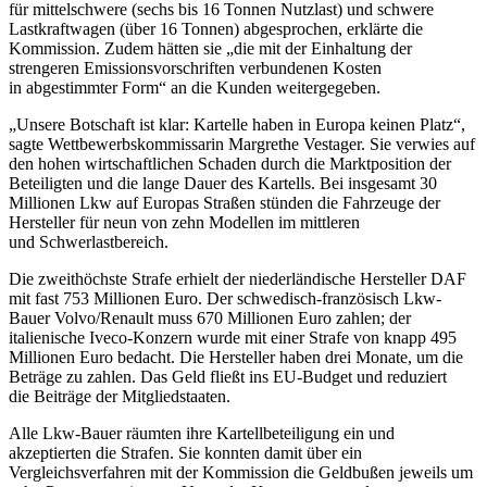
für mittelschwere (sechs bis 16 Tonnen Nutzlast) und schwere
Lastkraftwagen (über 16 Tonnen) abgesprochen, erklärte die
Kommission. Zudem hätten sie „die mit der Einhaltung der
strengeren Emissionsvorschriften verbundenen Kosten
in abgestimmter Form“ an die Kunden weitergegeben.
„Unsere Botschaft ist klar: Kartelle haben in Europa keinen Platz“,
sagte Wettbewerbskommissarin Margrethe Vestager. Sie verwies auf
den hohen wirtschaftlichen Schaden durch die Marktposition der
Beteiligten und die lange Dauer des Kartells. Bei insgesamt 30
Millionen Lkw auf Europas Straßen stünden die Fahrzeuge der
Hersteller für neun von zehn Modellen im mittleren
und Schwerlastbereich.
Die zweithöchste Strafe erhielt der niederländische Hersteller DAF
mit fast 753 Millionen Euro. Der schwedisch-französisch Lkw-
Bauer Volvo/Renault muss 670 Millionen Euro zahlen; der
italienische Iveco-Konzern wurde mit einer Strafe von knapp 495
Millionen Euro bedacht. Die Hersteller haben drei Monate, um die
Beträge zu zahlen. Das Geld fließt ins EU-Budget und reduziert
die Beiträge der Mitgliedstaaten.
Alle Lkw-Bauer räumten ihre Kartellbeteiligung ein und
akzeptierten die Strafen. Sie konnten damit über ein
Vergleichsverfahren mit der Kommission die Geldbußen jeweils um