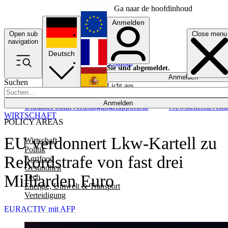
Ga naar de hoofdinhoud
Anmelden
Open sub
Close menu
English
navigation
Deutsch
Français
Sie sind abgemeldet.
Anmelden
Suchen
Licht aus
Español
Anmelden
Ukraine
Politik
Verteidigung
Rapporteur
Newsletters
Event
WIRTSCHAFT
POLICY AREAS
EU verdonnert Lkw-Kartell zu
Wirtschaft
Politik
Rekordstrafe von fast drei
Agrifood
Gesundheit
Milliarden Euro
Tech
Energie, Umwelt & Transport
Verteidigung
EURACTIV mit AFP