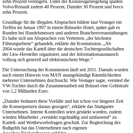
zehn Prozent verringern. Unter der Kronzeugenregelung sparten
Volvo/Renault zudem 40 Prozent, Daimler 30 Prozent und Iveco
zehn Prozent.
Grundlage für die illegalen Absprachen bildete laut Vestager ein
Treffen im Januar 1997 in einem Brüsseler Hotel, später gab es
Runden bei Handelsmessen und anderen Branchenveranstaltungen.
Es habe sich um Absprachen von Vertretern „der höchsten
Führungsebene“ gehandelt, erklärte die Kommission. „Ab
2004 wurde das Kartell über die deutschen Tochtergesellschaften
der Lkw-Hersteller organisiert, und der Informationsaustausch
vollzog sich generell auf elektronischem Wege.“
Die Untersuchung der Kommission läuft seit 2011. Damals wurden
nach einem Hinweis von MAN unangekündigt Räumlichkeiten
mehrerer Unternehmen durchsucht. Wie Vestager sagte, vermied die
VW-Tochter durch die Zusammenarbeit mit Brüssel eine Geldstrafe
von 1,2 Milliarden Euro.
„Daimler bedauert diese Vorfälle und hat schon vor längerer Zeit
die Konsequenzen daraus gezogen“, erklärte das Stuttgarter
Unternehmen. Interne Kontrollen seien gestärkt worden, zudem
würden Mitarbeiter „verstärkt regelmäßig und umfassend“ zu
Kartell- und Wettbewerbsfragen geschult. Zur Begleichung des
Bußgelds hat das Unternehmen nach eigenen