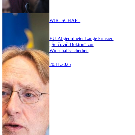
WIRTSCHAFT
EU-Abgeordneter Lange kritisiert
„Šefčovič-Doktrin“ zur
Wirtschaftssicherheit
20.11.2025