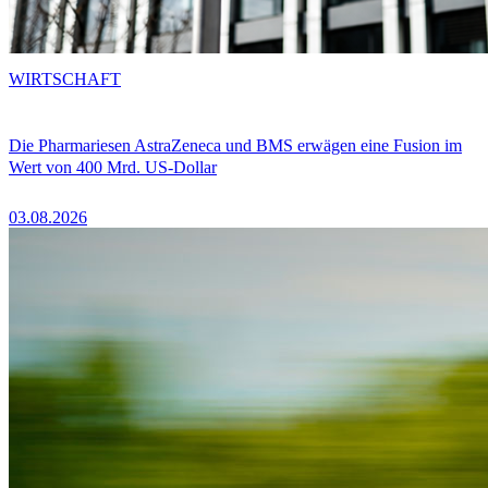
WIRTSCHAFT
Die Pharmariesen AstraZeneca und BMS erwägen eine Fusion im
Wert von 400 Mrd. US-Dollar
03.08.2026