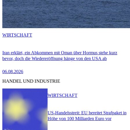
WIRTSCHAFT
Iran erklärt, ein Abkommen mit Oman über Hormus stehe kurz
bevor, doch die Wiedereröffnung hänge von den USA ab
06.08.2026
HANDEL UND INDUSTRIE
WIRTSCHAFT
US-Handelsstreit: EU bereitet Strafpaket in
Höhe von 100 Milliarden Euro vor