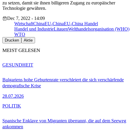
zu setzen, damit sie ihnen billigeren Zugang zu europäischer
Technologie gewähren.
Dec 7, 2022 - 14:09
Wirtschaft
China
EU-China
EU-China Handel
Handel und Industrie
Litauen
Welthandelsorganisation (WHO)
WTO
Drucken
Aktie
MEIST GELESEN
GESUNDHEIT
Bulgariens hohe Geburtenrate verschleiert die sich verschärfende
demografische Krise
28.07.2026
POLITIK
Spanische Enklave von Migranten überrannt, die auf dem Seeweg
ankommen