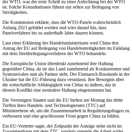
der WTO, was der erste Schritt zu einer Anfechtung bei der WTO
ist. Solche Konsultationen führen nur selten zur Beilegung von
Streitigkeiten.
Die Kommission erklärte, dass die WTO-Panels wahrscheinlich
Anfang 2023 gebildet werden und wies darauf hin, dass
Panelverfahren bis zu anderthalb Jahre dauern können.
Laut einer Erklärung des Handelsministeriums wird China den
Antrag der EU auf Beilegung von Handelsstreitigkeiten im Einklang
mit dem Streitbeilegungsverfahren der WTO behandeln.
Die Europäische Union überdenkt zunehmend ihre Haltung
gegenüber China, da sie das Land zunehmend als Konkurrenten und
Systemrivalen statt als Partner sieht. Der Einmarsch Russlands in der
Ukraine hat die EU-Führung dazu veranlasst, ihre Besorgnis über
die wirtschaftliche Abhängigkeit von China zu äußern, das in
diesem Konflikt eine neutralere Haltung eingenommen hat.
Die Vereinigten Staaten und die EU hielten am Montag das dritte
Treffen ihres Handels- und Technologierates (TTC) auf
Ministerebene ab, um die Zusammenarbeit in Regulierungsfragen zu
verbessern und eine geschlossene Front gegen China zu bilden.
Ein EU-Vertreter sagte, der Zeitpunkt der Anträge stehe nicht im
Zusammenhang mit dem TTC, sondern spiegele die Arbeit wider,