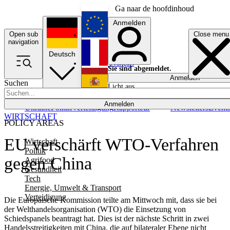
Ga naar de hoofdinhoud
Anmelden
Open sub
Close menu
English
navigation
Deutsch
Français
Sie sind abgemeldet.
Anmelden
Suchen
Licht aus
Español
Anmelden
Ukraine
Politik
Verteidigung
Rapporteur
Newsletters
Event
WIRTSCHAFT
POLICY AREAS
EU verschärft WTO-Verfahren
Wirtschaft
Politik
gegen China
Agrifood
Gesundheit
Tech
Energie, Umwelt & Transport
Verteidigung
Die Europäische Kommission teilte am Mittwoch mit, dass sie bei
der Welthandelsorganisation (WTO) die Einsetzung von
Schiedspanels beantragt hat. Dies ist der nächste Schritt in zwei
Handelsstreitigkeiten mit China, die auf bilateraler Ebene nicht