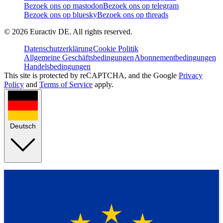
Bezoek ons op mastodon
Bezoek ons op telegram
Bezoek ons op bluesky
Bezoek ons op threads
©
2026
Euractiv DE. All rights reserved.
Datenschutzerklärung
Cookie Politik
Allgemeine Geschäftsbedingungen
Abonnementbedingungen
Handelsbedingungen
This site is protected by reCAPTCHA, and the Google
Privacy
Policy
and
Terms of Service
apply.
Deutsch