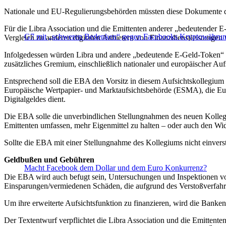
Nationale und EU-Regulierungsbehörden müssten diese Dokumente da
Für die Libra Association und die Emittenten anderer „bedeutender E-
G7 mit „schweren Bedenken“ gegen Facebooks Kryptowähru
Vergleich zu anderen digitalen Anbietern von Finanzdienstleistungen
Infolgedessen würden Libra und andere „bedeutende E-Geld-Token“ 
zusätzliches Gremium, einschließlich nationaler und europäischer Auf
Entsprechend soll die EBA den Vorsitz in diesem Aufsichtskollegium 
Europäische Wertpapier- und Marktaufsichtsbehörde (ESMA), die Eu
Digitalgeldes dient.
Die EBA solle die unverbindlichen Stellungnahmen des neuen Kollegi
Emittenten umfassen, mehr Eigenmittel zu halten – oder auch den Wi
Sollte die EBA mit einer Stellungnahme des Kollegiums nicht einvers
Geldbußen und Gebühren
Macht Facebook dem Dollar und dem Euro Konkurrenz?
Die EBA wird auch befugt sein, Untersuchungen und Inspektionen vor
Einsparungen/vermiedenen Schäden, die aufgrund des Verstoßverfahr
Um ihre erweiterte Aufsichtsfunktion zu finanzieren, wird die Ban
Der Textentwurf verpflichtet die Libra Association und die Emitten