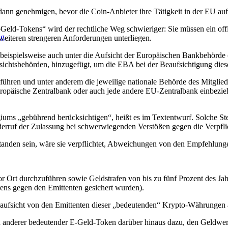
nn genehmigen, bevor die Coin-Anbieter ihre Tätigkeit in der EU au
Geld-Tokens“ wird der rechtliche Weg schwieriger: Sie müssen ein offizi
ng
 weiteren strengeren Anforderungen unterliegen.
beispielsweise auch unter die Aufsicht der Europäischen Bankbehörd
sichtsbehörden, hinzugefügt, um die EBA bei der Beaufsichtigung diese
führen und unter anderem die jeweilige nationale Behörde des Mitglied
ropäische Zentralbank oder auch jede andere EU-Zentralbank einbezi
ums „gebührend berücksichtigen“, heißt es im Textentwurf. Solche St
derruf der Zulassung bei schwerwiegenden Verstößen gegen die Verpfl
tanden sein, wäre sie verpflichtet, Abweichungen von den Empfehlunge
 Ort durchzuführen sowie Geldstrafen von bis zu fünf Prozent des Ja
ens gegen den Emittenten gesichert wurden).
kenaufsicht von den Emittenten dieser „bedeutenden“ Krypto-Währunge
ten anderer bedeutender E-Geld-Token darüber hinaus dazu, den Geldw