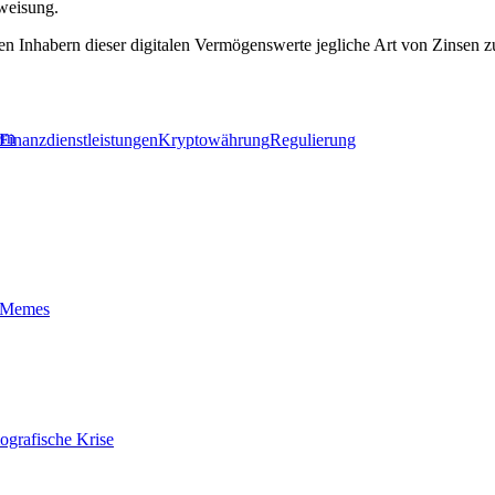
rweisung.
en Inhabern dieser digitalen Vermögenswerte jegliche Art von Zinsen 
ern
Finanzdienstleistungen
Kryptowährung
Regulierung
t-Memes
ografische Krise