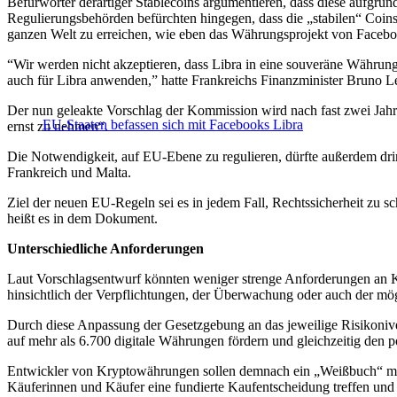
Befürworter derartiger Stablecoins argumentieren, dass diese aufgr
Regulierungsbehörden befürchten hingegen, dass die „stabilen“ Coins
ganzen Welt zu erreichen, wie eben das Währungsprojekt von Facebo
“Wir werden nicht akzeptieren, dass Libra in eine souveräne Währung
auch für Libra anwenden,” hatte Frankreichs Finanzminister Bruno 
Der nun geleakte Vorschlag der Kommission wird nach fast zwei Jahre
EU-Staaten befassen sich mit Facebooks Libra
ernst zu nehmen“.
Die Notwendigkeit, auf EU-Ebene zu regulieren, dürfte außerdem drin
Frankreich und Malta.
Ziel der neuen EU-Regeln sei es in jedem Fall, Rechtssicherheit zu sch
heißt es in dem Dokument.
Unterschiedliche Anforderungen
Laut Vorschlagsentwurf könnten weniger strenge Anforderungen an Kr
hinsichtlich der Verpflichtungen, der Überwachung oder auch der mö
Durch diese Anpassung der Gesetzgebung an das jeweilige Risikoniv
auf mehr als 6.700 digitale Währungen fördern und gleichzeitig den p
Entwickler von Kryptowährungen sollen demnach ein „Weißbuch“ mit al
Käuferinnen und Käufer eine fundierte Kaufentscheidung treffen und