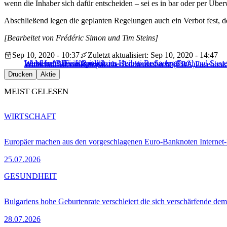
wenn die Inhaber sich dafür entscheiden – sei es in bar oder per Übe
Abschließend legen die geplanten Regelungen auch ein Verbot fest, d
[Bearbeitet von Frédéric Simon und Tim Steins]
Sep 10, 2020 - 10:37
Zuletzt aktualisiert: Sep 10, 2020 - 14:47
Le Maire: „Der Kapitalismus ist in einer Sackgasse“
Wirtschafts-/Finanzpolitik im Herbst: Recovery Fund und Steu
Island im Bitcoin-Rausch
Wirtschaft
Bitcoin
Europäische Bankenaufsicht (EBA)
Facebook
Drucken
Aktie
MEIST GELESEN
WIRTSCHAFT
Europäer machen aus den vorgeschlagenen Euro-Banknoten Interne
25.07.2026
GESUNDHEIT
Bulgariens hohe Geburtenrate verschleiert die sich verschärfende dem
28.07.2026