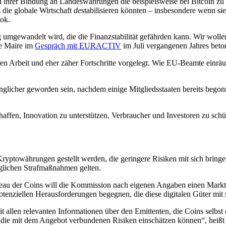
und ihrer Bindung an Landeswährungen die beispielsweise bei Bitcoin 
 die globale Wirtschaft
de
stabilisieren könnten – insbesondere wenn si
ok.
 umgewandelt wird, die die Finanzstabilität gefährden kann. Wir wolle
Le Maire im
Gespräch mit EURACTIV
im Juli vergangenen Jahres beton
n Arbeit und eher zäher Fortschritte vorgelegt. Wie EU-Beamte einräu
glicher geworden sein, nachdem einige Mitgliedsstaaten bereits begonn
affen, Innovation zu unterstützen, Verbraucher und Investoren zu schütz
yptowährungen gestellt werden, die geringere Risiken mit sich bring
glichen Strafmaßnahmen gelten.
eau der Coins will die Kommission nach eigenen Angaben einen Markt 
otenziellen Herausforderungen begegnen, die diese digitalen Güter mit 
len relevanten Informationen über den Emittenten, die Coins selbst od
 die mit dem Angebot verbundenen Risiken einschätzen können“, heißt 