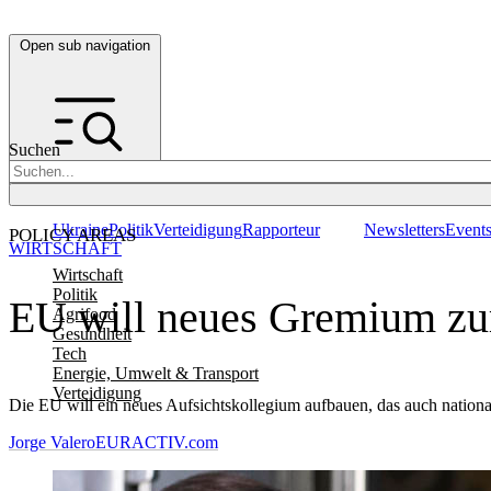
Open sub navigation
Suchen
Ukraine
Politik
Verteidigung
Rapporteur
Newsletters
Event
POLICY AREAS
WIRTSCHAFT
Wirtschaft
Politik
EU will neues Gremium z
Agrifood
Gesundheit
Tech
Energie, Umwelt & Transport
Verteidigung
Die EU will ein neues Aufsichtskollegium aufbauen, das auch nation
Jorge Valero
EURACTIV.com