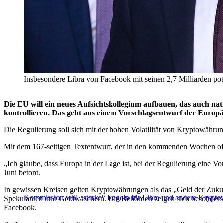
Insbesondere Libra von Facebook mit seinen 2,7 Milliarden
Die EU will ein neues Aufsichtskollegium aufbauen, das auch n
kontrollieren. Das geht aus einem Vorschlagsentwurf der Eu
Die Regulierung soll sich mit der hohen Volatilität von Kryptowähru
Mit dem 167-seitigen Textentwurf, der in den kommenden Wochen offizi
„Ich glaube, dass Europa in der Lage ist, bei der Regulierung eine V
Juni betont.
In gewissen Kreisen gelten Kryptowährungen als das „Geld der Zukunft
Kommission will „starke“ Regeln für Libra und andere Krypt
Spekulanten und Geldwäschern. Die Behörden zeigen sich besonders
Facebook.