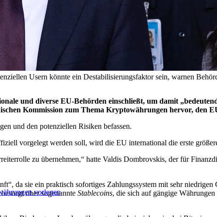
 potenziellen Usern könnte ein Destabilisierungsfaktor sein, warn
ationale und diverse EU-Behörden einschließt, um damit „bedeute
ropäischen Kommission zum Thema Kryptowährungen hervor, den
ngen und den potenziellen Risiken befassen.
ell vorgelegt werden soll, wird die EU international die erste größer
orreiterrolle zu übernehmen,“ hatte Valdis Dombrovskis, der für Finanzd
“, da sie ein praktisch sofortiges Zahlungssystem mit sehr niedrigen G
owährungen vorlegen
 besorgt über sogenannte
Stablecoins
, die sich auf gängige Währungen