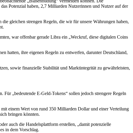
zu beobachtende „Blasenbildung“ vermeiden können. Die
e das Potenzial haben, 2,7 Milliarden Nutzerinnen und Nutzer auf der
n die gleichen strengen Regeln, die wir für unsere Währungen haben,
t.
mten, war offenbar gerade Libra ein „Weckruf, diese digitalen Coins
en hatten, ihre eigenen Regeln zu entwerfen, darunter Deutschland,
en, sowie finanzielle Stabilität und Marktintegrität zu gewährleisten,
en. Für „bedeutende E-Geld-Tokens“ sollen jedoch strengere Regeln
mit einem Wert von rund 350 Milliarden Dollar und einer Verteilung
sich bringen könnten.
er auch die Handelsplattform erstellen, „damit potenzielle
es in dem Vorschlag.