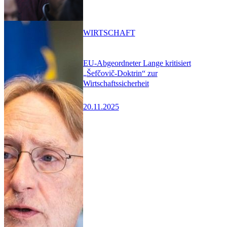
WIRTSCHAFT
EU-Abgeordneter Lange kritisiert
„Šefčovič-Doktrin“ zur
Wirtschaftssicherheit
20.11.2025