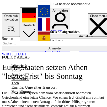
Ga naar de hoofdinhoud
Anmelden
Open sub
Close menu
English
navigation
Deutsch
Français
Sie sind abgemeldet.
Anmelden
Suchen
Licht aus
Español
Anmelden
Ukraine
Politik
Verteidigung
Rapporteur
Newsletters
Event
WIRTSCHAFT
POLICY AREAS
Euro-Staaten setzen Athen
Wirtschaft
Politik
"letzte Frist" bis Sonntag
Agrifood
Gesundheit
Tech
Energie, Umwelt & Transport
Verteidigung
Die Euro-Länder geben dem vom Staatsbankrott bedrohten
Griechenland eine letzte Chance: Vor einem EU-Gipfel am Sonntag
muss Athen einen neuen Antrag auf ein drittes Hilfsprogramm
einreichen und "sehr detaillierte Vorschläge" für Reformen