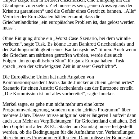
Gläubigern zu erzielen. Ziel müsse es sein, „einen Ausweg aus der
Krise zu garantieren“ und die Gefahr eines Grexit zu bannen. „Alle“
Vertreter der Euro-Staaten hätten erkannt, dass die
Griechenlandkrise „ein europäisches Problem ist, das gelöst werden
muss“.
Ohne Einigung drohe ein „Worst-Case-Szenario, bei dem wir alle
verlieren“, sagte Tusk. Es könne „zum Bankrott Griechenlands und
der Zahlungsunfähigkeit seines Bankensystems“ führen. Auch wenn
die Griechen am stärksten getroffen würden, werde dies auch
Folgen „im geopolitischen Sinn“ für ganz Europa haben. Tusk
sprach „von der schwierigsten Zeit in unserer Geschichte“.
Die Europäische Union hat nach Angaben von
Kommissionspräsident Jean-Claude Juncker auch ein „detailliertes“
Szenario für einen Austritt Griechenlands aus der Eurozone erstellt.
„Die Kommission ist auf alles vorbereitet“, sagte Juncker.
Merkel sagte, es gehe nun nicht mehr um eine kurze
Programmverlängerung, sondern um ein „drittes Programm“ über
mehrere Jahre. Dieses müsse aufgrund seiner längeren Laufzeit dann
auch „ein Mehr an Verpflichtungen“ für Griechenland enthalten. Bei
dem Gipfel mit allen 28 EU-Staaten am Sonntag müsse festgestellt
werden, ob die Bedingungen für die Aufnahme von Verhandlungen
über ein neues Programm erfüllt seien. Dann müsse der Bundestag