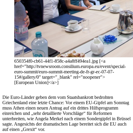
650354f0-cb61-44f1-858c-a4a8ff494ea1.jpg [<a
href="http://tvnewsroom.consilium.europa.eu/event/special-
euro-summit/euro-summit-meeting-de-fr-gr-ec-07-07-
15#/gallery/0" target="_blank" rel="noopener">
[European Union]</a>]
Die Euro-Länder geben dem vom Staatsbankrott bedrohten
Griechenland eine letzte Chance: Vor einem EU-Gipfel am Sonntag
muss Athen einen neuen Antrag auf ein drittes Hilfsprogramm
einreichen und „sehr detaillierte Vorschläge“ für Reformen
unterbreiten, wie Angela Merkel nach einem Sondergipfel in Brüssel
sagte. Angesichts der dramatischen Lage bereitet sich die EU auch
auf einen „Grexit“ vor.