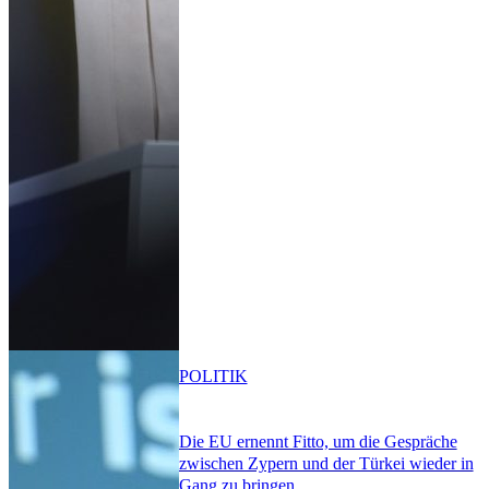
POLITIK
Die EU ernennt Fitto, um die Gespräche
zwischen Zypern und der Türkei wieder in
Gang zu bringen