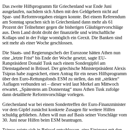
Das zweite Hilfsprogramm für Griechenland war Ende Juni
ausgelaufen, nachdem sich Athen mit den Geldgebern nicht auf
Spar- und Reformvorgaben einigen konnte. Bei einem Referendum
am Sonntag sprachen sich in Griechenland dann mehr als 61
Prozent der Teilnehmer gegen die bisherigen Gläubigervorschläge
aus. Dem Land droht droht der finanzielle und wirtschaftliche
Kollaps und in der Folge womöglich ein Grexit. Die Banken sind
seit mehr als einer Woche geschlossen.
Die Staats- und Regierungschefs der Eurozone hätten Athen nun
eine „letzte Frist“ bis Ende der Woche gesetzt, sagte EU-
Ratspräsident Donald Tusk nach einem Sondergipfel am
Dienstagabend in Brüssel. Der griechische Ministerpräsident Alexis
Tsipras habe zugesichert, einen Antrag für ein neues Hilfsprogramm
über den Euro-Rettungsfonds ESM zu stellen, das mit „strikten“
Auflagen verbunden sei – dieser wird laut Merkel am Mittwoch
erwartet. „Spätestens am Donnerstag“ muss Athen Tusk zufolge
dann detaillierte Reformvorschläge vorlegen.
Griechenland war bei einem Sondertreffen der Euro-Finanzminister
vor dem Gipfel zunächst konkrete Zusagen für weitere Hilfen
schuldig geblieben. Athen will nun auf Basis seiner Vorschläge vom
30. Juni neue Hilfen beim ESM beantragen.
Tsipras zeigte sich in Brüssel entschlossen, eine Einigung mit den