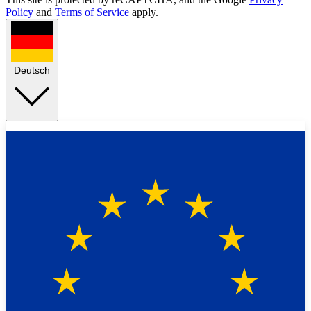
Policy
and
Terms of Service
apply.
Deutsch