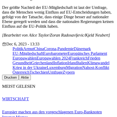
Der größte Nachteil der EU-Mitgliedschaft ist laut der Umfrage,
dass die Menschen wenig Einfluss auf EU-Entscheidungen haben,
gefolgt von der Tatsache, dass einige Dinge besser auf nationaler
Ebene geregelt werden und dass die nationalen Regierungen keinen
Einfluss auf die EU-Politik haben.
[Bearbeitet von Alice Taylor/Zoran Radosavljevic/Kjeld Neubert]
Dec 6, 2023 - 13:33
Politik
Armut
China
Corona-Pandemie
Dänemark
EU-Mitgliedschaft
Eurobarometer
Europäisches Parlament
Europawahlen
Europawahlen 2024
Frankreich
Frieden
Gesundheit
Griechenland
Inflation
Irland
Italien
Klimawandel
Krieg in der Ukraine
Luxemburg
Migration
Nahost-Konflikt
Österreich
Tschechien
Umfrage
Zypern
Drucken
Aktie
MEIST GELESEN
WIRTSCHAFT
Europäer machen aus den vorgeschlagenen Euro-Banknoten