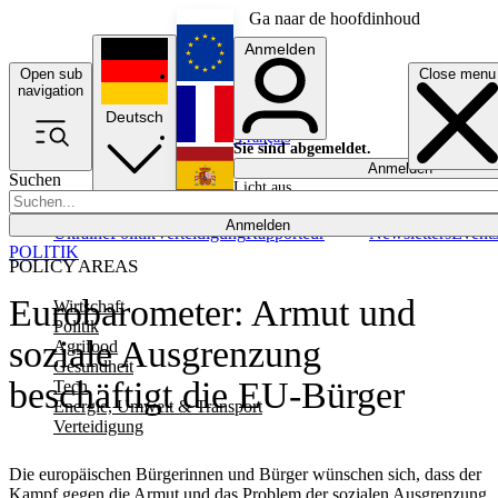
Ga naar de hoofdinhoud
Anmelden
Open sub
Close menu
English
navigation
Deutsch
Français
Sie sind abgemeldet.
Anmelden
Suchen
Licht aus
Español
Anmelden
Ukraine
Politik
Verteidigung
Rapporteur
Newsletters
Event
POLITIK
POLICY AREAS
Eurobarometer: Armut und
Wirtschaft
Politik
soziale Ausgrenzung
Agrifood
Gesundheit
beschäftigt die EU-Bürger
Tech
Energie, Umwelt & Transport
Verteidigung
Die europäischen Bürgerinnen und Bürger wünschen sich, dass der
Kampf gegen die Armut und das Problem der sozialen Ausgrenzung