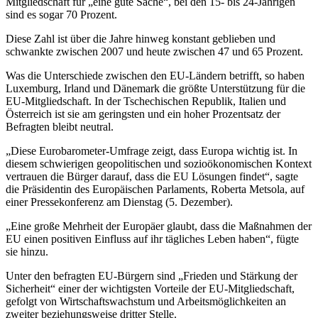
Mitgliedschaft für „eine gute Sache“, bei den 15- bis 24-Jährigen
sind es sogar 70 Prozent.
Diese Zahl ist über die Jahre hinweg konstant geblieben und
schwankte zwischen 2007 und heute zwischen 47 und 65 Prozent.
Was die Unterschiede zwischen den EU-Ländern betrifft, so haben
Luxemburg, Irland und Dänemark die größte Unterstützung für die
EU-Mitgliedschaft. In der Tschechischen Republik, Italien und
Österreich ist sie am geringsten und ein hoher Prozentsatz der
Befragten bleibt neutral.
„Diese Eurobarometer-Umfrage zeigt, dass Europa wichtig ist. In
diesem schwierigen geopolitischen und sozioökonomischen Kontext
vertrauen die Bürger darauf, dass die EU Lösungen findet“, sagte
die Präsidentin des Europäischen Parlaments, Roberta Metsola, auf
einer Pressekonferenz am Dienstag (5. Dezember).
„Eine große Mehrheit der Europäer glaubt, dass die Maßnahmen der
EU einen positiven Einfluss auf ihr tägliches Leben haben“, fügte
sie hinzu.
Unter den befragten EU-Bürgern sind „Frieden und Stärkung der
Sicherheit“ einer der wichtigsten Vorteile der EU-Mitgliedschaft,
gefolgt von Wirtschaftswachstum und Arbeitsmöglichkeiten an
zweiter beziehungsweise dritter Stelle.