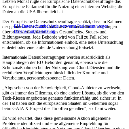
Letzten Monat rügte der Europäische Datenschutzbeauftragte das
Europäische Parlament für die Nutzung einer internen Website, die
Daten an die USA übermittelt hat.
Der Europäische Datenschutzbeauftragte schätzt, dass im Rahmen
EU-Datenschutzbehörde verwarnt Parlament wegen
der gemeinsamen Aktion mehr als 80 öffentliche Einrichtungen
Datenschutzverletzung
überprüft werden, darunter das Gesundheits-, Steuer- und
Bildungswesen. Jede Behörde wird von Fall zu Fall selbst
entscheiden, ob sie Informationen einholt, eine neue Untersuchung
einleitet oder eine laufende Untersuchung fortsetzt.
Internationale Datenübertragungen werden ausdrücklich als
Hauptanliegen der EU-Behörden genannt, ebenso wie die
Schutzmaßnahmen bei der Nutzung von Cloud-Diensten und die
rechtlichen Verpflichtungen hinsichtlich der Kontrolle und
Verarbeitung personenbezogener Daten.
„Abgesehen von der Schwierigkeit, Cloud-Anbieter zu wechseln,
gibt es immer das Dilemma, ob eine andere Lösung als die von den
Tech-Riesen angebotene genauso funktionsfähig und sicher ist. In
der Tat haben sich die europäischen Staaten im Geheimen sogar
beim GAIA X-Projekt die Tür offen gehalten“, so Tiani weiter.
Es wird erwartet, dass diese gemeinsame Aktion allgemeine
Probleme identifiziert und eine allgemeine Empfehlung für
öffentliche Einrichtungen zur Nutzung von Cloud-Diensten in einer