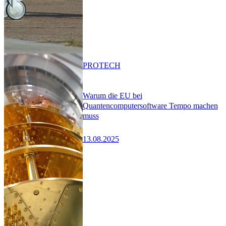
PRO
TECH
Warum die EU bei
Quantencomputersoftware Tempo machen
muss
13.08.2025