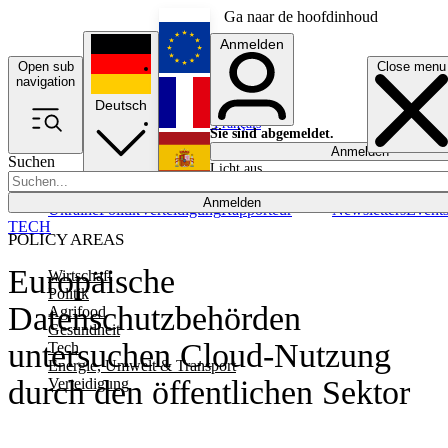
Ga naar de hoofdinhoud
Anmelden
Open sub
Close menu
English
navigation
Deutsch
Français
Sie sind abgemeldet.
Anmelden
Suchen
Licht aus
Español
Anmelden
Ukraine
Politik
Verteidigung
Rapporteur
Newsletters
Event
TECH
POLICY AREAS
Europäische
Wirtschaft
Politik
Datenschutzbehörden
Agrifood
Gesundheit
untersuchen Cloud-Nutzung
Tech
Energie, Umwelt & Transport
durch den öffentlichen Sektor
Verteidigung