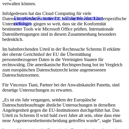
verwalten können.
Infolgedessen hat das Cloud Computing für viele
Europäische Kommission will digitale Identitäten
Datenschutzbehörden in der EU höchste Priorität. Länderspezifische
einführen
Untersuchungen gingen so weit, dass sie die Konformität
bestimmter Tools wie Microsoft Office prüften. Internationale
Datenübertragungen sind in diesem Zusammenhang besonders
bedenklich.
Im bahnbrechenden Urteil in der Rechtssache Schrems II erklärte
der oberste Gerichtshof der EU die Übermittlung
personenbezogener Daten in die Vereinigten Staaten für
rechtswidrig. Die amerikanische Rechtsprechung bot im Vergleich
zum europäischen Datenschutzrecht keine angemessenen
Datenschutznormen.
Für Vincenzo Tiani, Partner bei der Anwaltskanzlei Panetta, sind
derartige Untersuchungen zu erwarten.
„Es ist ein Jahr vergangen, seitdem der Europäische
Datenschutzbeauftragte ähnliche Untersuchungen in derselben
Angelegenheit gegen die EU-Institutionen durchgeführt hat. Das
Urteil zu Schrems II wird bald zwei Jahre alt sein, ohne dass eine
neue Angemessenheitsentscheidung getroffen wurde“, sagte Tiani.