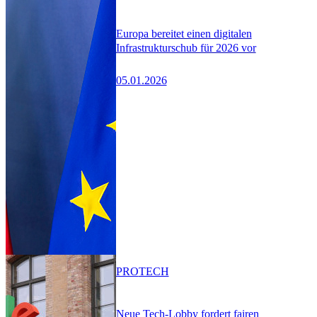
Europa bereitet einen digitalen
Infrastrukturschub für 2026 vor
05.01.2026
PRO
TECH
Neue Tech-Lobby fordert fairen