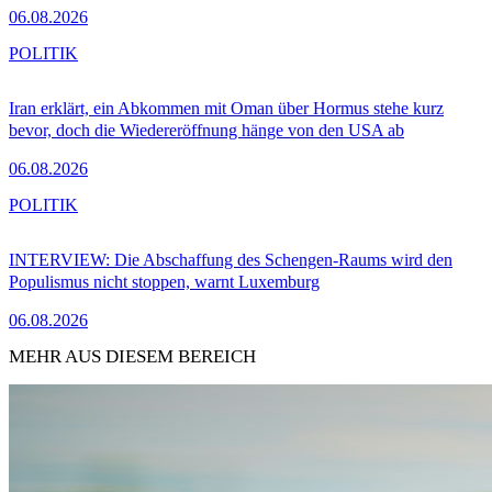
06.08.2026
POLITIK
Iran erklärt, ein Abkommen mit Oman über Hormus stehe kurz
bevor, doch die Wiedereröffnung hänge von den USA ab
06.08.2026
POLITIK
INTERVIEW: Die Abschaffung des Schengen-Raums wird den
Populismus nicht stoppen, warnt Luxemburg
06.08.2026
MEHR AUS DIESEM BEREICH