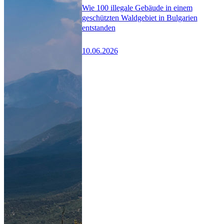
Wie 100 illegale Gebäude in einem
geschützten Waldgebiet in Bulgarien
entstanden
10.06.2026