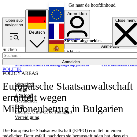
Ga naar de hoofdinhoud
Anmelden
Open sub
Close menu
English
navigation
Deutsch
Français
Sie sind abgemeldet.
Anmelden
Suchen
Licht aus
Español
Anmelden
Ukraine
Politik
Verteidigung
Rapporteur
Newsletters
Event
POLITIK
POLICY AREAS
Europäische Staatsanwaltschaft
Wirtschaft
Politik
ermittelt wegen
Agrifood
Gesundheit
Millionenbetrug in Bulgarien
Tech
Energie, Umwelt & Transport
Verteidigung
Die Europäische Staatsanwaltschaft (EPPO) ermittelt in einem
möglichen Betrugsfall, nachdem sie herausgefunden hat, dass ein