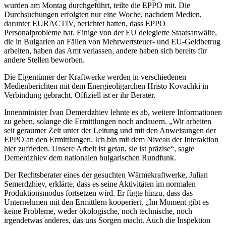
wurden am Montag durchgeführt, teilte die EPPO mit. Die
Durchsuchungen erfolgten nur eine Woche, nachdem Medien,
darunter EURACTIV, berichtet hatten, dass EPPO
Personalprobleme hat. Einige von der EU delegierte Staatsanwälte,
die in Bulgarien an Fällen von Mehrwertsteuer- und EU-Geldbetrug
arbeiten, haben das Amt verlassen, andere haben sich bereits für
andere Stellen beworben.
Die Eigentümer der Kraftwerke werden in verschiedenen
Medienberichten mit dem Energieoligarchen Hristo Kovachki in
Verbindung gebracht. Offiziell ist er ihr Berater.
Innenminister Ivan Demerdzhiev lehnte es ab, weitere Informationen
zu geben, solange die Ermittlungen noch andauern. „Wir arbeiten
seit geraumer Zeit unter der Leitung und mit den Anweisungen der
ЕPPO an den Ermittlungen. Ich bin mit dem Niveau der Interaktion
hier zufrieden. Unsere Arbeit ist getan, sie ist präzise“, sagte
Demerdzhiev dem nationalen bulgarischen Rundfunk.
Der Rechtsberater eines der gesuchten Wärmekraftwerke, Julian
Semerdzhiev, erklärte, dass es seine Aktivitäten im normalen
Produktionsmodus fortsetzen wird. Er fügte hinzu, dass das
Unternehmen mit den Ermittlern kooperiert. „Im Moment gibt es
keine Probleme, weder ökologische, noch technische, noch
irgendetwas anderes, das uns Sorgen macht. Auch die Inspektion