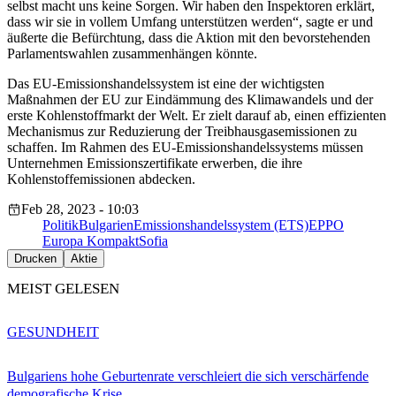
selbst macht uns keine Sorgen. Wir haben den Inspektoren erklärt,
dass wir sie in vollem Umfang unterstützen werden“, sagte er und
äußerte die Befürchtung, dass die Aktion mit den bevorstehenden
Parlamentswahlen zusammenhängen könnte.
Das EU-Emissionshandelssystem ist eine der wichtigsten
Maßnahmen der EU zur Eindämmung des Klimawandels und der
erste Kohlenstoffmarkt der Welt. Er zielt darauf ab, einen effizienten
Mechanismus zur Reduzierung der Treibhausgasemissionen zu
schaffen. Im Rahmen des EU-Emissionshandelssystems müssen
Unternehmen Emissionszertifikate erwerben, die ihre
Kohlenstoffemissionen abdecken.
Feb 28, 2023 - 10:03
Politik
Bulgarien
Emissionshandelssystem (ETS)
EPPO
Europa Kompakt
Sofia
Drucken
Aktie
MEIST GELESEN
GESUNDHEIT
Bulgariens hohe Geburtenrate verschleiert die sich verschärfende
demografische Krise