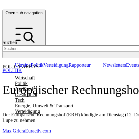
Open sub navigation
Suchen
Ukraine
Politik
Verteidigung
Rapporteur
Newsletters
Event
POLICY AREAS
POLITIK
Wirtschaft
Politik
Europäischer Rechnungshof
Agrifood
Gesundheit
Tech
Energie, Umwelt & Transport
Verteidigung
Der Europäische Rechnungshof (ERH) kündigte am Dienstag (12. Dez
Lupe zu nehmen.
Max Griera
Euractiv.com