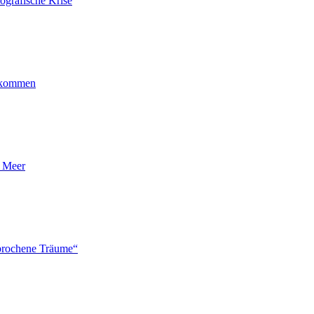
ografische Krise
ankommen
n Meer
brochene Träume“