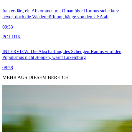
Iran erklärt, ein Abkommen mit Oman über Hormus stehe kurz
bevor, doch die Wiedereröffnung hänge von den USA ab
09:33
POLITIK
INTERVIEW: Die Abschaffung des Schengen-Raums wird den
Populismus nicht stoppen, warnt Luxemburg
08:58
MEHR AUS DIESEM BEREICH