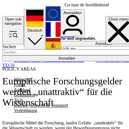
Ga naar de hoofdinhoud
Anmelden
Open sub
Close menu
English
navigation
Deutsch
Français
Sie sind abgemeldet.
Anmelden
Suchen
Licht aus
Español
Anmelden
Ukraine
Politik
Verteidigung
Rapporteur
Newsletters
Event
TECH
POLICY AREAS
Europäische Forschungsgelder
Wirtschaft
Politik
werden „unattraktiv“ für die
Agrifood
Gesundheit
Wissenschaft
Tech
Energie, Umwelt & Transport
Verteidigung
Europäische Mittel die Forschung, laufen Gefahr „unattraktiv“ für
die Wissenschaft zu werden, wenn der Bewerbungsprozess nicht