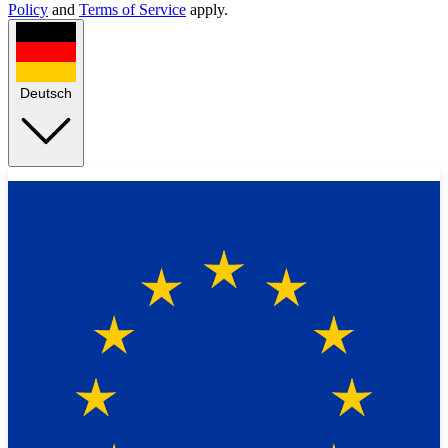
Policy
and
Terms of Service
apply.
Deutsch