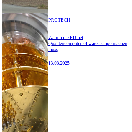
PRO
TECH
Warum die EU bei
Quantencomputersoftware Tempo machen
muss
13.08.2025