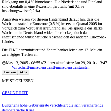
Rückgang um 0,4 % hinnehmen. Die Niederlande und Finnland
sind ebenfalls in eine Rezession gerutscht (mit 0,1 %
beziehungsweise 0,2 %).
Analysten weisen vor diesem Hintergrund darauf hin, dass die
Wachstumsrate der Eurozone (0,5 %) im ersten Quartal 2005 im
Vorgleich zum Vorquartal irreführend sei. Sie spiegele das starke
Wachstum in Deutschland wider, überdecke jedoch das
enttäuschende wirtschaftliche Abschneiden der anderen Eurozone-
Länder.
Die EU-Finanzminister und Zentralbanker leiten am 13. Mai ein
zweitägiges Treffen ein.
May 13, 2005 - 08:55
Zuletzt aktualisiert: Jan 29, 2010 - 13:47
Wirtschaft
Finanzdienstleist
Finanzdienstleistungen
Drucken
Aktie
MEIST GELESEN
GESUNDHEIT
Bulgariens hohe Geburtenrate verschleiert die sich verschärfende
demografische Krise