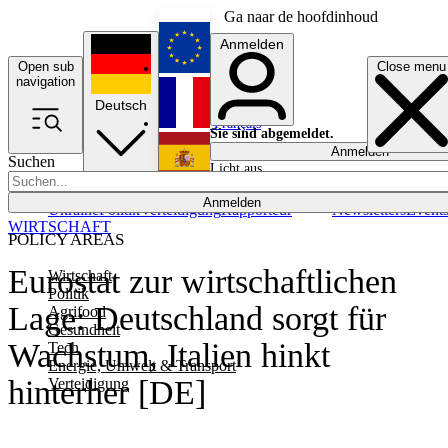
Ga naar de hoofdinhoud
Anmelden
Open sub
Close menu
English
navigation
Deutsch
Français
Sie sind abgemeldet.
Anmelden
Suchen
Licht aus
Español
Anmelden
Ukraine
Politik
Verteidigung
Rapporteur
Newsletters
Event
WIRTSCHAFT
POLICY AREAS
Eurostat zur wirtschaftlichen
Wirtschaft
Politik
Lage: Deutschland sorgt für
Agrifood
Gesundheit
Wachstum, Italien hinkt
Tech
Energie, Umwelt & Transport
hinterher [DE]
Verteidigung