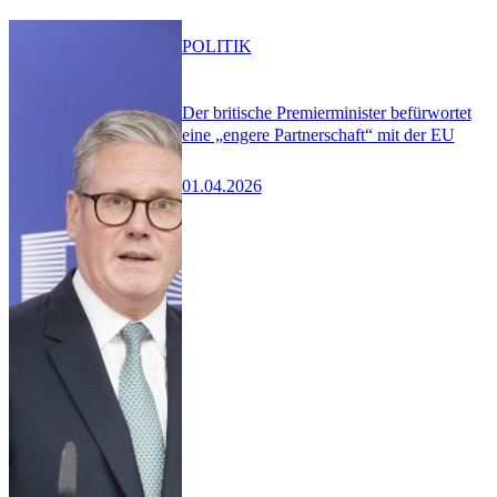
POLITIK
Der britische Premierminister befürwortet
eine „engere Partnerschaft“ mit der EU
01.04.2026