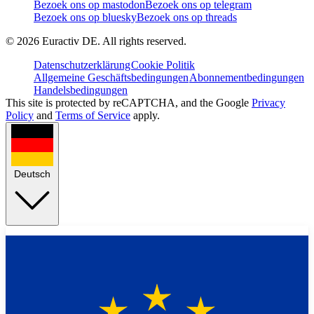
Bezoek ons op mastodon
Bezoek ons op telegram
Bezoek ons op bluesky
Bezoek ons op threads
©
2026
Euractiv DE. All rights reserved.
Datenschutzerklärung
Cookie Politik
Allgemeine Geschäftsbedingungen
Abonnementbedingungen
Handelsbedingungen
This site is protected by reCAPTCHA, and the Google
Privacy
Policy
and
Terms of Service
apply.
Deutsch