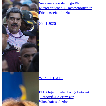
Venezuela vor dem „größten
wirtschaftlichen Zusammenbruch in
Friedenszeiten“ steht
06.01.2026
WIRTSCHAFT
EU-Abgeordneter Lange kritisiert
„Šefčovič-Doktrin“ zur
Wirtschaftssicherheit