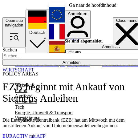
Ga naar de hoofdinhoud
Anmelden
Open sub
Close menu
English
navigation
Deutsch
Français
Sie sind abgemeldet.
Anmelden
Suchen
Licht aus
Español
Anmelden
Ukraine
Politik
Verteidigung
Rapporteur
Newsletters
Event
WIRTSCHAFT
POLICY AREAS
EZB beginnt mit Ankauf von
Wirtschaft
Politik
Siemens Anleihen
Agrifood
Gesundheit
Tech
Energie, Umwelt & Transport
Verteidigung
Die Europäische Zentralbank (EZB) hat am Mittwoch mit dem
umstrittenen Ankauf von Unternehmensanleihen begonnen.
EURACTIV mit AFP