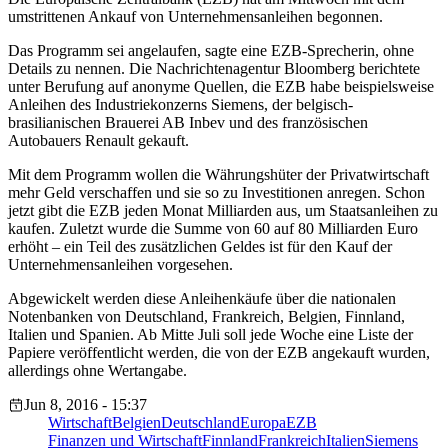
umstrittenen Ankauf von Unternehmensanleihen begonnen.
Das Programm sei angelaufen, sagte eine EZB-Sprecherin, ohne
Details zu nennen. Die Nachrichtenagentur Bloomberg berichtete
unter Berufung auf anonyme Quellen, die EZB habe beispielsweise
Anleihen des Industriekonzerns Siemens, der belgisch-
brasilianischen Brauerei AB Inbev und des französischen
Autobauers Renault gekauft.
Mit dem Programm wollen die Währungshüter der Privatwirtschaft
mehr Geld verschaffen und sie so zu Investitionen anregen. Schon
jetzt gibt die EZB jeden Monat Milliarden aus, um Staatsanleihen zu
kaufen. Zuletzt wurde die Summe von 60 auf 80 Milliarden Euro
erhöht – ein Teil des zusätzlichen Geldes ist für den Kauf der
Unternehmensanleihen vorgesehen.
Abgewickelt werden diese Anleihenkäufe über die nationalen
Notenbanken von Deutschland, Frankreich, Belgien, Finnland,
Italien und Spanien. Ab Mitte Juli soll jede Woche eine Liste der
Papiere veröffentlicht werden, die von der EZB angekauft wurden,
allerdings ohne Wertangabe.
Jun 8, 2016 - 15:37
Wirtschaft
Belgien
Deutschland
Europa
EZB
Finanzen und Wirtschaft
Finnland
Frankreich
Italien
Siemens