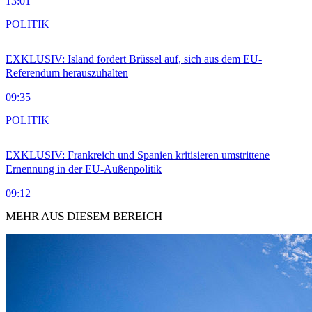
13:01
POLITIK
EXKLUSIV: Island fordert Brüssel auf, sich aus dem EU-
Referendum herauszuhalten
09:35
POLITIK
EXKLUSIV: Frankreich und Spanien kritisieren umstrittene
Ernennung in der EU-Außenpolitik
09:12
MEHR AUS DIESEM BEREICH