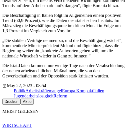
flexibler zu sein, um die aus verschiedenen Richtungen kommenden
Trends auf dem Arbeitsmarkt aufzufangen“, fügte Borchia hinzu.
Die Beschäftigung in Italien folgt im Allgemeinen einem positiven
Trend (60,9 Prozent), wie die Daten des statistischen Instituts. Im
März stieg die Beschäftigungsquote im dritten Monat in Folge um
1,3 Prozent im Vergleich zum Vorjahr.
„Die stabilen Verträge nehmen zu, und die Beschäftigung wächst“,
kommentierte Ministerpräsident Meloni und fügte hinzu, dass die
Regierung weiterhin „konkrete Antworten geben will, um die
nationale Wirtschaft wieder in Gang zu bringen.“
Die Istat-Daten kommen nur wenige Tage nach der Verabschiedung
der neuen arbeitsrechtlichen Maßnahmen, die von den
Gewerkschaften und der Opposition stark kritisiert wurden.
May 22, 2023 - 08:54
Politik
Arbeitskräftemangel
Europa Kompakt
Italien
Jugendarbeitslosigkeit
Reform
Drucken
Aktie
MEIST GELESEN
WIRTSCHAFT