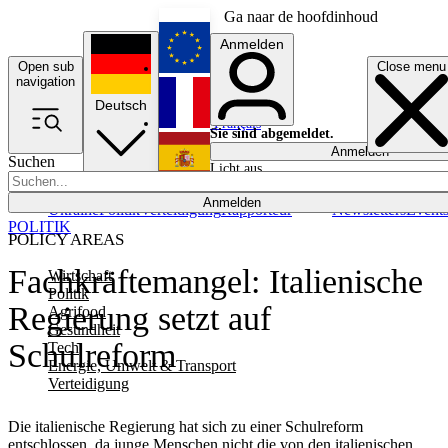
Ga naar de hoofdinhoud
Anmelden
Open sub
Close menu
English
navigation
Deutsch
Français
Sie sind abgemeldet.
Anmelden
Suchen
Licht aus
Español
Anmelden
Ukraine
Politik
Verteidigung
Rapporteur
Newsletters
Event
POLITIK
POLICY AREAS
Fachkräftemangel: Italienische
Wirtschaft
Politik
Regierung setzt auf
Agrifood
Gesundheit
Schulreform
Tech
Energie, Umwelt & Transport
Verteidigung
Die italienische Regierung hat sich zu einer Schulreform
entschlossen, da junge Menschen nicht die von den italienischen