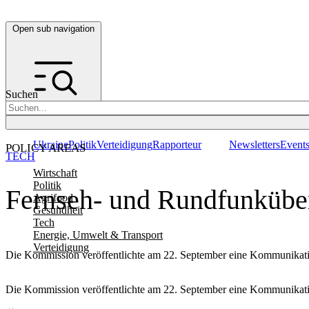
Open sub navigation
Suchen
Ukraine
Politik
Verteidigung
Rapporteur
Newsletters
Event
POLICY AREAS
TECH
Wirtschaft
Politik
Fernseh- und Rundfunküber
Agrifood
Gesundheit
Tech
Energie, Umwelt & Transport
Verteidigung
Die Kommission veröffentlichte am 22. September eine Kommunikation
Die Kommission veröffentlichte am 22. September eine Kommunikation