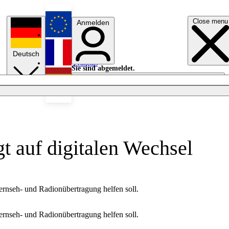
Close menu
Anmelden
English
Deutsch
Français
Sie sind abgemeldet.
Anmelden
Licht aus
Español
 auf digitalen Wechsel
rnseh- und Radionübertragung helfen soll.
rnseh- und Radionübertragung helfen soll.