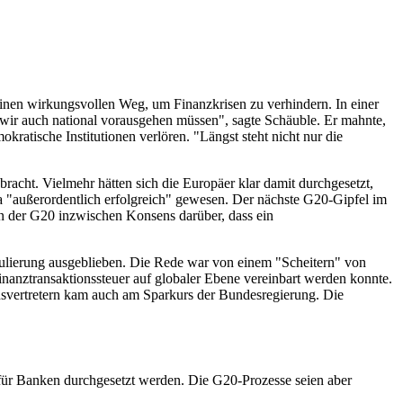
einen wirkungsvollen Weg, um Finanzkrisen zu verhindern. In einer
wir auch national vorausgehen müssen", sagte Schäuble. Er mahnte,
tische Institutionen verlören. "Längst steht nicht nur die
racht. Vielmehr hätten sich die Europäer klar damit durchgesetzt,
 "außerordentlich erfolgreich" gewesen. Der nächste G20-Gipfel im
n der G20 inzwischen Konsens darüber, dass ein
gulierung ausgeblieben. Die Rede war von einem "Scheitern" von
Finanztransaktionssteuer auf globaler Ebene vereinbart werden konnte.
onsvertretern kam auch am Sparkurs der Bundesregierung. Die
 für Banken durchgesetzt werden. Die G20-Prozesse seien aber