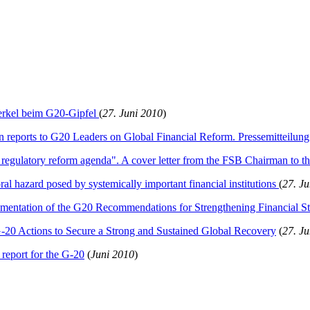
erkel beim G20-Gipfel
(
27. Juni 2010
)
an reports to G20 Leaders on Global Financial Reform. Pressemitteilu
l regulatory reform agenda". A cover letter from the FSB Chairman to 
al hazard posed by systemically important financial institutions
(
27. J
ementation of the G20 Recommendations for Strengthening Financial Sta
0 Actions to Secure a Strong and Sustained Global Recovery
(
27. J
l report for the G-20
(
Juni 2010
)