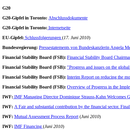
G20
G20-Gipfel in Toronto:
Abschlussdokumente
G20-Gipfel in Toronto:
Internetseite
EU-Gipfel:
Schlussfolgerungen
(
17. Juni 2010
)
Bundesregierung:
Pressestatements von Bundeskanzlerin Angela M
Financial Stability Board (FSB):
Financial Stability Board Chairm
Financial Stability Board (FSB):
"Progress and issues on the globa
Financial Stability Board (FSB):
Interim Report on reducing the mor
Financial Stability Board (FSB):
Overview of Progress in the Impl
IWF:
IMF Managing Director Dominique Strauss-Kahn Welcomes G-2
IWF:
A Fair and substantial contribution by the financial sector. Fina
IWF:
Mutual Assessment Process Report
(
Juni 2010
)
IWF:
IMF Financing
(
Juni 2010
)