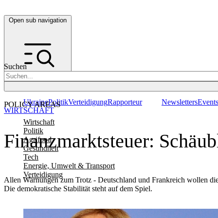
Open sub navigation
Suchen
Ukraine
Politik
Verteidigung
Rapporteur
Newsletters
Event
POLICY AREAS
WIRTSCHAFT
Wirtschaft
Politik
Finanzmarktsteuer: Schäubl
Agrifood
Gesundheit
Tech
Energie, Umwelt & Transport
Verteidigung
Allen Warnungen zum Trotz - Deutschland und Frankreich wollen die 
Die demokratische Stabilität steht auf dem Spiel.