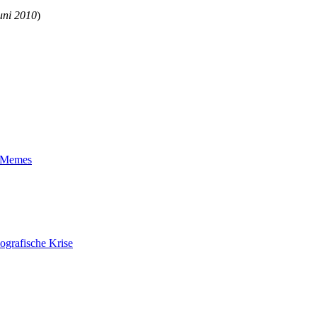
uni 2010
)
t-Memes
ografische Krise