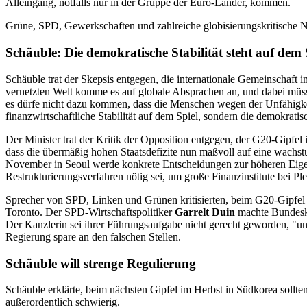
Alleingang, notfalls nur in der Gruppe der Euro-Länder, kommen.
Grüne, SPD, Gewerkschaften und zahlreiche globisierungskritische N
Schäuble: Die demokratische Stabilität steht auf dem 
Schäuble trat der Skepsis entgegen, die internationale Gemeinschaft
vernetzten Welt komme es auf globale Absprachen an, und dabei müss
es dürfe nicht dazu kommen, dass die Menschen wegen der Unfähigkei
finanzwirtschaftliche Stabilität auf dem Spiel, sondern die demokratis
Der Minister trat der Kritik der Opposition entgegen, der G20-Gipfel
dass die übermäßig hohen Staatsdefizite nun maßvoll auf eine wachs
November in Seoul werde konkrete Entscheidungen zur höheren Eigen
Restrukturierungsverfahren nötig sei, um große Finanzinstitute bei Pl
Sprecher von SPD, Linken und Grünen kritisierten, beim G20-Gipfel 
Toronto. Der SPD-Wirtschaftspolitiker
Garrelt Duin
machte Bundes
Der Kanzlerin sei ihrer Führungsaufgabe nicht gerecht geworden, "un
Regierung spare an den falschen Stellen.
Schäuble will strenge Regulierung
Schäuble erklärte, beim nächsten Gipfel im Herbst in Südkorea sollten
außerordentlich schwierig.