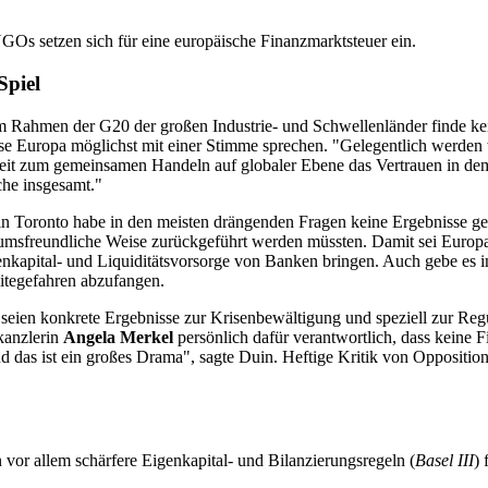
GOs setzen sich für eine europäische Finanzmarktsteuer ein.
Spiel
 im Rahmen der G20 der großen Industrie- und Schwellenländer finde k
e Europa möglichst mit einer Stimme sprechen. "Gelegentlich werden 
t zum gemeinsamen Handeln auf globaler Ebene das Vertrauen in demokra
che insgesamt."
 in Toronto habe in den meisten drängenden Fragen keine Ergebnisse geb
tumsfreundliche Weise zurückgeführt werden müssten. Damit sei Europa
kapital- und Liquiditätsvorsorge von Banken bringen. Auch gebe es i
eitegefahren abzufangen.
seien konkrete Ergebnisse zur Krisenbewältigung und speziell zur Re
kanzlerin
Angela Merkel
persönlich dafür verantwortlich, dass keine 
d das ist ein großes Drama", sagte Duin. Heftige Kritik von Oppositi
 vor allem schärfere Eigenkapital- und Bilanzierungsregeln (
Basel III
)