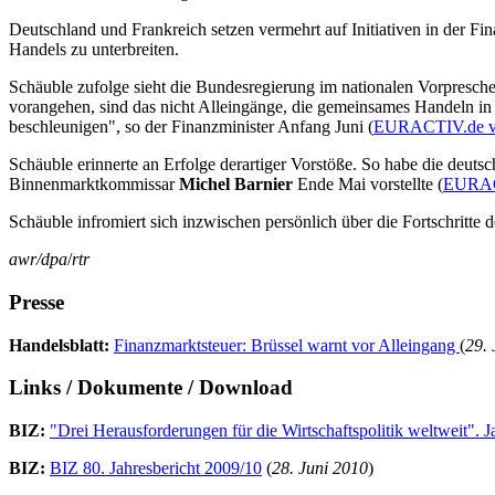
Deutschland und Frankreich setzen vermehrt auf Initiativen in der F
Handels zu unterbreiten.
Schäuble zufolge sieht die Bundesregierung im nationalen Vorpresch
vorangehen, sind das nicht Alleingänge, die gemeinsames Handeln in
beschleunigen", so der Finanzminister Anfang Juni (
EURACTIV.de vo
Schäuble erinnerte an Erfolge derartiger Vorstöße. So habe die deut
Binnenmarktkommissar
Michel Barnier
Ende Mai vorstellte (
EURAC
Schäuble infromiert sich inzwischen persönlich über die Fortschritte
awr/dpa
/
rtr
Presse
Handelsblatt:
Finanzmarktsteuer: Brüssel warnt vor Alleingang
(
29. 
Links / Dokumente / Download
BIZ:
"Drei Herausforderungen für die Wirtschaftspolitik weltweit".
BIZ:
BIZ 80. Jahresbericht 2009/10
(
28. Juni 2010
)