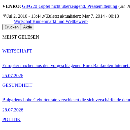
VENRO:
G8/G20-Gipfel nicht überzeugend. Pressemitteilung
(
28. J
Jul 2, 2010 - 13:44
Zuletzt aktualisiert: Mar 7, 2014 - 00:13
Wirtschaft
Binnenmarkt und Wettbewerb
Drucken
Aktie
MEIST GELESEN
WIRTSCHAFT
Europäer machen aus den vorgeschlagenen Euro-Banknoten Interne
25.07.2026
GESUNDHEIT
Bulgariens hohe Geburtenrate verschleiert die sich verschärfende dem
28.07.2026
POLITIK