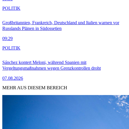
POLITIK
Großbritannien, Frankreich, Deutschland und Italien warnen vor
Russlands Plänen in Südossetien
09:29
POLITIK
Sánchez kontert Meloni, während Spanien mit
Vergeltungsmaßnahmen wegen Grenzkontrollen droht
07.08.2026
MEHR AUS DIESEM BEREICH