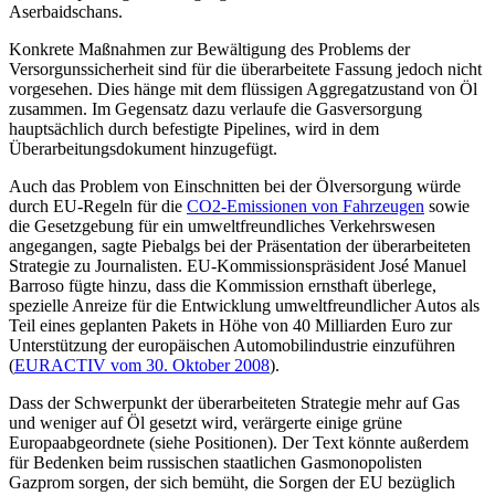
Aserbaidschans.
Konkrete Maßnahmen zur Bewältigung des Problems der
Versorgunssicherheit sind für die überarbeitete Fassung jedoch nicht
vorgesehen. Dies hänge mit dem flüssigen Aggregatzustand von Öl
zusammen. Im Gegensatz dazu verlaufe die Gasversorgung
hauptsächlich durch befestigte Pipelines, wird in dem
Überarbeitungsdokument hinzugefügt.
Auch das Problem von Einschnitten bei der Ölversorgung würde
durch EU-Regeln für die
CO2-Emissionen von Fahrzeugen
sowie
die Gesetzgebung für ein umweltfreundliches Verkehrswesen
angegangen, sagte Piebalgs bei der Präsentation der überarbeiteten
Strategie zu Journalisten. EU-Kommissionspräsident José Manuel
Barroso fügte hinzu, dass die Kommission ernsthaft überlege,
spezielle Anreize für die Entwicklung umweltfreundlicher Autos als
Teil eines geplanten Pakets in Höhe von 40 Milliarden Euro zur
Unterstützung der europäischen Automobilindustrie einzuführen
(
EURACTIV vom 30. Oktober 2008
).
Dass der Schwerpunkt der überarbeiteten Strategie mehr auf Gas
und weniger auf Öl gesetzt wird, verärgerte einige grüne
Europaabgeordnete (siehe Positionen). Der Text könnte außerdem
für Bedenken beim russischen staatlichen Gasmonopolisten
Gazprom sorgen, der sich bemüht, die Sorgen der EU bezüglich