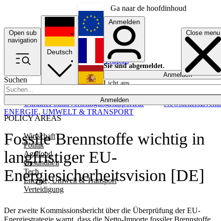
Ga naar de hoofdinhoud
Anmelden
Open sub
Close menu
English
navigation
Deutsch
Français
Sie sind abgemeldet.
Anmelden
Suchen
Licht aus
Español
Anmelden
Ukraine
Politik
Verteidigung
Rapporteur
Newsletters
Event
ENERGIE, UMWELT & TRANSPORT
POLICY AREAS
Fossile Brennstoffe wichtig in
Wirtschaft
Politik
langfristiger EU-
Agrifood
Gesundheit
Energiesicherheitsvision [DE]
Tech
Energie, Umwelt & Transport
Verteidigung
Der zweite Kommissionsbericht über die Überprüfung der EU-
Energiestrategie warnt, dass die Netto-Importe fossiler Brennstoffe