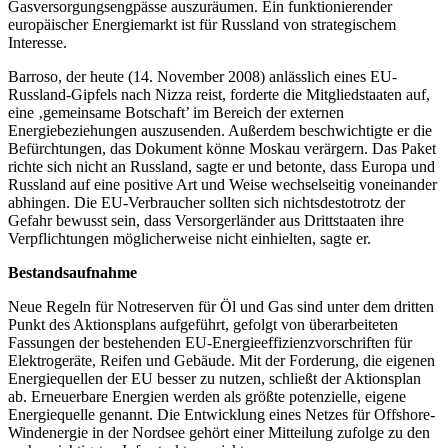
Gasversorgungsengpässe auszuräumen. Ein funktionierender
europäischer Energiemarkt ist für Russland von strategischem
Interesse.
Barroso, der heute (14. November 2008) anlässlich eines EU-
Russland-Gipfels nach Nizza reist, forderte die Mitgliedstaaten auf,
eine ‚gemeinsame Botschaft’ im Bereich der externen
Energiebeziehungen auszusenden. Außerdem beschwichtigte er die
Befürchtungen, das Dokument könne Moskau verärgern. Das Paket
richte sich nicht an Russland, sagte er und betonte, dass Europa und
Russland auf eine positive Art und Weise wechselseitig voneinander
abhingen. Die EU-Verbraucher sollten sich nichtsdestotrotz der
Gefahr bewusst sein, dass Versorgerländer aus Drittstaaten ihre
Verpflichtungen möglicherweise nicht einhielten, sagte er.
Bestandsaufnahme
Neue Regeln für Notreserven für Öl und Gas sind unter dem dritten
Punkt des Aktionsplans aufgeführt, gefolgt von überarbeiteten
Fassungen der bestehenden EU-Energieeffizienzvorschriften für
Elektrogeräte, Reifen und Gebäude. Mit der Forderung, die eigenen
Energiequellen der EU besser zu nutzen, schließt der Aktionsplan
ab. Erneuerbare Energien werden als größte potenzielle, eigene
Energiequelle genannt. Die Entwicklung eines Netzes für Offshore-
Windenergie in der Nordsee gehört einer Mitteilung zufolge zu den