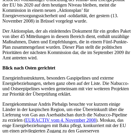
der EU bis 2020 auf dem heutigen Niveau bleiben, meint die
Kommission in einem neuen ‚Aktionsplan’ für
Energieversorgungssicherheit und -solidarität, der gestern (13.
November 2008) in Brüssel vorgelegt wurde.
Der Aktionsplan, der als einleitendes Dokument für ein großes Paket
von über 45 Mitteilungen in diesem Bereich dient, enthält unzählige
Maßnahmen, Daten und Empfehlungen, die in einem Fünf-Punkte-
Plan zusammengefasst wurden. Dieser Plan stellt die politischen
Prioritäten der nächsten Kommission dar, die im September 2009 ihr
Amt antreten wird.
Blick nach Osten gerichtet
Energieinfrastrukturen, besonders Gaspipelines und externe
Energiebeziehungen, stehen ganz oben auf der Liste. Die Nabucco-
und Ostseepipelines werden gemeinsam mit vier weiteren Projekten
zur Priorität der Überprüfung erklärt.
Energiekommissar Andris Piebalgs besuchte vor kurzem einige
Länder in der kaspischen Region, um eine Übereinkunft über die
Lieferung von Gas aus Aserbaidschan durch die Nabucco-Pipeline
zu erzielen (
EURACTIV vom 4. November 2008
). Moskau, das
enge Energiebeziehungen mit Baku pflegt, konkurriert mit der EU
um einen privilegierten Zugang zu den Gasreserven