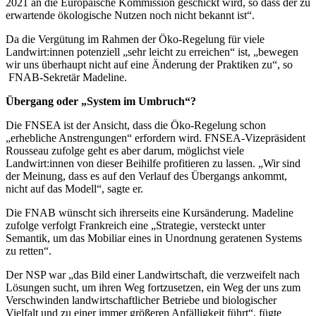
2021 an die Europäische Kommission geschickt wird, so dass der zu
erwartende ökologische Nutzen noch nicht bekannt ist“.
Da die Vergütung im Rahmen der Öko-Regelung für viele
Landwirt:innen potenziell „sehr leicht zu erreichen“ ist, „bewegen
wir uns überhaupt nicht auf eine Änderung der Praktiken zu“, so
FNAB-Sekretär Madeline.
Übergang oder „System im Umbruch“?
Die FNSEA ist der Ansicht, dass die Öko-Regelung schon
„erhebliche Anstrengungen“ erfordern wird. FNSEA-Vizepräsident
Rousseau zufolge geht es aber darum, möglichst viele
Landwirt:innen von dieser Beihilfe profitieren zu lassen. „Wir sind
der Meinung, dass es auf den Verlauf des Übergangs ankommt,
nicht auf das Modell“, sagte er.
Die FNAB wünscht sich ihrerseits eine Kursänderung. Madeline
zufolge verfolgt Frankreich eine „Strategie, versteckt unter
Semantik, um das Mobiliar eines in Unordnung geratenen Systems
zu retten“.
Der NSP war „das Bild einer Landwirtschaft, die verzweifelt nach
Lösungen sucht, um ihren Weg fortzusetzen, ein Weg der uns zum
Verschwinden landwirtschaftlicher Betriebe und biologischer
Vielfalt und zu einer immer größeren Anfälligkeit führt“, fügte