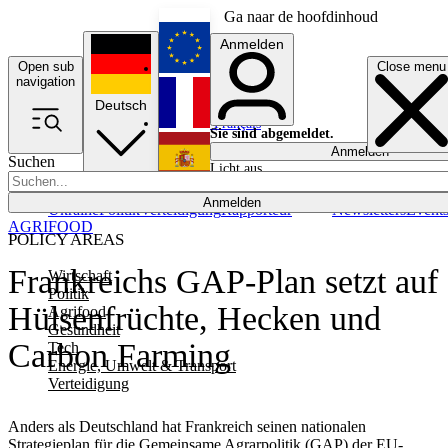
Ga naar de hoofdinhoud
Anmelden
Open sub
Close menu
English
navigation
Deutsch
Français
Sie sind abgemeldet.
Anmelden
Suchen
Licht aus
Español
Anmelden
Ukraine
Politik
Verteidigung
Rapporteur
Newsletters
Event
AGRIFOOD
POLICY AREAS
Frankreichs GAP-Plan setzt auf
Wirtschaft
Politik
Hülsenfrüchte, Hecken und
Agrifood
Gesundheit
Carbon Farming
Tech
Energie, Umwelt & Transport
Verteidigung
Anders als Deutschland hat Frankreich seinen nationalen
Strategieplan für die Gemeinsame Agrarpolitik (GAP) der EU-