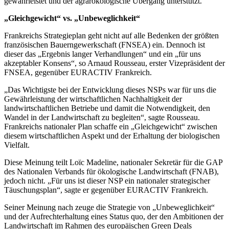
gewährleistet und der agrarökologische Übergang unterstützt.
„Gleichgewicht“ vs. „Unbeweglichkeit“
Frankreichs Strategieplan geht nicht auf alle Bedenken der größten
französischen Bauerngewerkschaft (FNSEA) ein. Dennoch ist
dieser das „Ergebnis langer Verhandlungen“ und ein „für uns
akzeptabler Konsens“, so Arnaud Rousseau, erster Vizepräsident der
FNSEA, gegenüber EURACTIV Frankreich.
„Das Wichtigste bei der Entwicklung dieses NSPs war für uns die
Gewährleistung der wirtschaftlichen Nachhaltigkeit der
landwirtschaftlichen Betriebe und damit die Notwendigkeit, den
Wandel in der Landwirtschaft zu begleiten“, sagte Rousseau.
Frankreichs nationaler Plan schaffe ein „Gleichgewicht“ zwischen
diesem wirtschaftlichen Aspekt und der Erhaltung der biologischen
Vielfalt.
Diese Meinung teilt Loïc Madeline, nationaler Sekretär für die GAP
des Nationalen Verbands für ökologische Landwirtschaft (FNAB),
jedoch nicht. „Für uns ist dieser NSP ein nationaler strategischer
Täuschungsplan“, sagte er gegenüber EURACTIV Frankreich.
Seiner Meinung nach zeuge die Strategie von „Unbeweglichkeit“
und der Aufrechterhaltung eines Status quo, der den Ambitionen der
Landwirtschaft im Rahmen des europäischen Green Deals