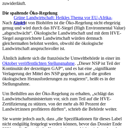
zuwiderläuft.
Die spaltende Öko-Regelung
Grüne Landwirtschaft: Heikles Thema vor EU-Afrika-
Nach Ansicht von Biohöfen ist die Öko-Regelung nicht ehrgeizig
Gipfel
genug und wird durch das HVE-Siegel (High Environmental Value)
„abgeschwächt“. Ökologische Landwirtschaft und mit dem HVE-
Siegel ausgezeichnete Landwirtschaft würden demnach
gleichermaßen belohnt werden, obwohl die ökologische
Landwirtschaft anspruchsvoller ist.
Ähnlich äußerte sich die französische Umweltbehörde in einer im
Oktober veröffentlichten Stellungnahme
. „Dieser NSP ist Teil der
Kontinuität der derzeitigen GAP“, und es hat eine „signifikante
Verlagerung der Mittel des NSP gegeben, um auf die großen
ökologischen Herausforderungen zu reagieren“, heißt es in der
Stellungnahme.
Um Beihilfen aus der Öko-Regelung zu erhalten, „schlägt das
Landwirtschaftsministerium vor, sich zum Teil auf die HVE-
Zertifizierung zu stützen, von der mehr als 80 Prozent der
Landwirt:innen profitieren dürften“, schrieb die Behörde weiter.
Sie warnte jedoch auch, dass „die Spezifikationen für dieses Label
nicht endgültig festgelegt werden können, bevor das Dossier Ende