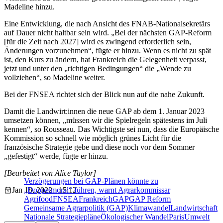
Madeline hinzu.
Eine Entwicklung, die nach Ansicht des FNAB-Nationalsekretärs
auf Dauer nicht haltbar sein wird. „Bei der nächsten GAP-Reform
[für die Zeit nach 2027] wird es zwingend erforderlich sein,
Änderungen vorzunehmen“, fügte er hinzu. Wenn es nicht zu spät
ist, den Kurs zu ändern, hat Frankreich die Gelegenheit verpasst,
jetzt und unter den „richtigen Bedingungen“ die „Wende zu
vollziehen“, so Madeline weiter.
Bei der FNSEA richtet sich der Blick nun auf die nahe Zukunft.
Damit die Landwirt:innen die neue GAP ab dem 1. Januar 2023
umsetzen können, „müssen wir die Spielregeln spätestens im Juli
kennen“, so Rousseau. Das Wichtigste sei nun, dass die Europäische
Kommission so schnell wie möglich grünes Licht für die
französische Strategie gebe und diese noch vor dem Sommer
„gefestigt“ werde, fügte er hinzu.
[Bearbeitet von Alice Taylor]
Verzögerungen bei GAP-Plänen könnte zu
Jan 18, 2022 - 15:12
„Doppelmoral“ führen, warnt Agrarkommissar
Agrifood
FNSEA
Frankreich
GAP
GAP Reform
Gemeinsame Agrarpolitik (GAP)
Klimawandel
Landwirtschaft
Nationale Strategiepläne
Ökologischer Wandel
Paris
Umwelt