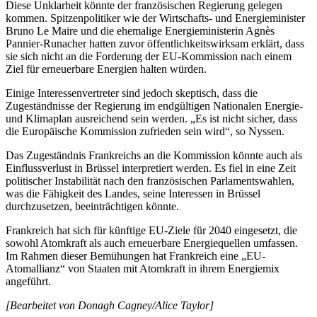
Diese Unklarheit könnte der französischen Regierung gelegen
kommen. Spitzenpolitiker wie der Wirtschafts- und Energieminister
Bruno Le Maire und die ehemalige Energieministerin Agnès
Pannier-Runacher hatten zuvor öffentlichkeitswirksam erklärt, dass
sie sich nicht an die Forderung der EU-Kommission nach einem
Ziel für erneuerbare Energien halten würden.
Einige Interessenvertreter sind jedoch skeptisch, dass die
Zugeständnisse der Regierung im endgültigen Nationalen Energie-
und Klimaplan ausreichend sein werden. „Es ist nicht sicher, dass
die Europäische Kommission zufrieden sein wird“, so Nyssen.
Das Zugeständnis Frankreichs an die Kommission könnte auch als
Einflussverlust in Brüssel interpretiert werden. Es fiel in eine Zeit
politischer Instabilität nach den französischen Parlamentswahlen,
was die Fähigkeit des Landes, seine Interessen in Brüssel
durchzusetzen, beeinträchtigen könnte.
Frankreich hat sich für künftige EU-Ziele für 2040 eingesetzt, die
sowohl Atomkraft als auch erneuerbare Energiequellen umfassen.
Im Rahmen dieser Bemühungen hat Frankreich eine „EU-
Atomallianz“ von Staaten mit Atomkraft in ihrem Energiemix
angeführt.
[Bearbeitet von Donagh Cagney/Alice Taylor]