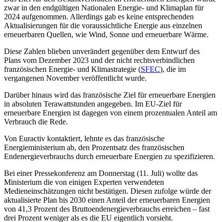
zwar in den endgültigen Nationalen Energie- und Klimaplan für
2024 aufgenommen. Allerdings gab es keine entsprechenden
Aktualisierungen für die voraussichtliche Energie aus einzelnen
erneuerbaren Quellen, wie Wind, Sonne und erneuerbare Wärme.
Diese Zahlen blieben unverändert gegenüber dem Entwurf des
Plans vom Dezember 2023 und der nicht rechtsverbindlichen
französischen Energie- und Klimastrategie (
SFEC
), die im
vergangenen November veröffentlicht wurde.
Darüber hinaus wird das französische Ziel für erneuerbare Energien
in absoluten Terawattstunden angegeben. Im EU-Ziel für
erneuerbare Energien ist dagegen von einem prozentualen Anteil am
Verbrauch die Rede.
Von Euractiv kontaktiert, lehnte es das französische
Energieministerium ab, den Prozentsatz des französischen
Endenergieverbrauchs durch erneuerbare Energien zu spezifizieren.
Bei einer Pressekonferenz am Donnerstag (11. Juli) wollte das
Ministerium die von einigen Experten verwendeten
Medieneinschätzungen nicht bestätigen. Diesen zufolge würde der
aktualisierte Plan bis 2030 einen Anteil der erneuerbaren Energien
von 41,3 Prozent des Bruttoendenergieverbrauchs erreichen – fast
drei Prozent weniger als es die EU eigentlich vorsieht.