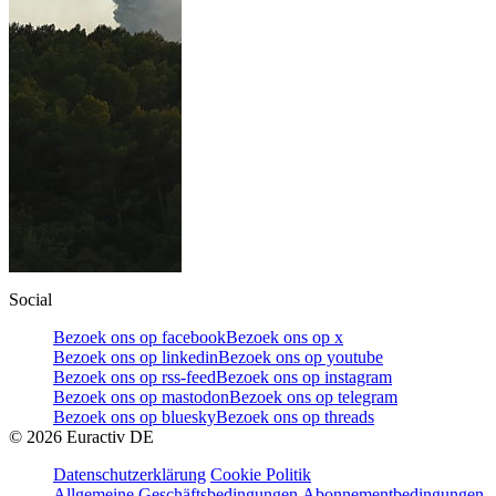
Social
Bezoek ons op facebook
Bezoek ons op x
Bezoek ons op linkedin
Bezoek ons op youtube
Bezoek ons op rss-feed
Bezoek ons op instagram
Bezoek ons op mastodon
Bezoek ons op telegram
Bezoek ons op bluesky
Bezoek ons op threads
©
2026
Euractiv DE
Datenschutzerklärung
Cookie Politik
Allgemeine Geschäftsbedingungen
Abonnementbedingungen