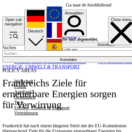
Ga naar de hoofdinhoud
Anmelden
Open sub
Close menu
English
navigation
Deutsch
Français
Sie sind abgemeldet.
Anmelden
Suchen
Licht aus
Español
Anmelden
Ukraine
Politik
Verteidigung
Rapporteur
Newsletters
Event
ENERGIE, UMWELT & TRANSPORT
POLICY AREAS
Frankreichs Ziele für
Wirtschaft
Politik
erneuerbare Energien sorgen
Agrifood
Gesundheit
für Verwirrung
Tech
Energie, Umwelt & Transport
Verteidigung
Frankreich hat nach einem längeren Streit mit der EU-Kommission
überraschend Ziele für die Erzeugung erneuerbarer Energien bis