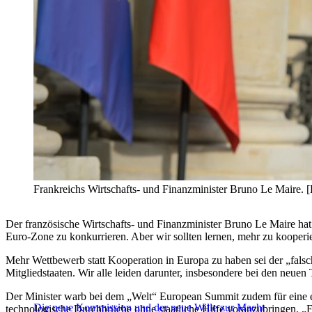
Frankreichs Wirtschafts- und Finanzminister Bruno Le M
Der französische Wirtschafts- und Finanzminister Bruno Le Maire ha
Euro-Zone zu konkurrieren. Aber wir sollten lernen, mehr zu kooperi
Mehr Wettbewerb statt Kooperation in Europa zu haben sei der „falsc
Mitgliedstaaten. Wir alle leiden darunter, insbesondere bei den neuen
Der Minister warb bei dem „Welt“ European Summit zudem für eine eur
Die neue Kommission und der neue Wille zur Macht
technologische Durchbrüche ohne staatliche Hilfe voranzubringen. „Es