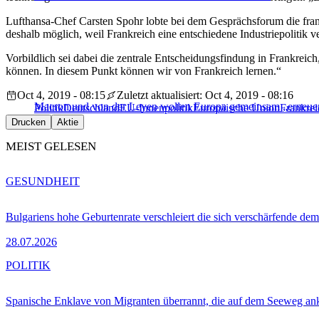
Lufthansa-Chef Carsten Spohr lobte bei dem Gesprächsforum die fran
deshalb möglich, weil Frankreich eine entschiedene Industriepolitik ver
Vorbildlich sei dabei die zentrale Entscheidungsfindung in Frankreic
können. In diesem Punkt können wir von Frankreich lernen.“
Oct 4, 2019 - 08:15
Zuletzt aktualisiert: Oct 4, 2019 - 08:16
Macron und von der Leyen wollen Europa gemeinsam „erneue
Politik
Deutschland
EU-Innenpolitik
Europäische Union
Frankrei
Drucken
Aktie
MEIST GELESEN
GESUNDHEIT
Bulgariens hohe Geburtenrate verschleiert die sich verschärfende dem
28.07.2026
POLITIK
Spanische Enklave von Migranten überrannt, die auf dem Seeweg 