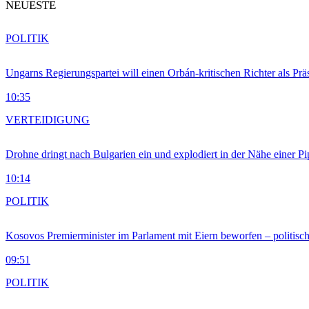
NEUESTE
POLITIK
Ungarns Regierungspartei will einen Orbán-kritischen Richter als Prä
10:35
VERTEIDIGUNG
Drohne dringt nach Bulgarien ein und explodiert in der Nähe einer P
10:14
POLITIK
Kosovos Premierminister im Parlament mit Eiern beworfen – politische
09:51
POLITIK