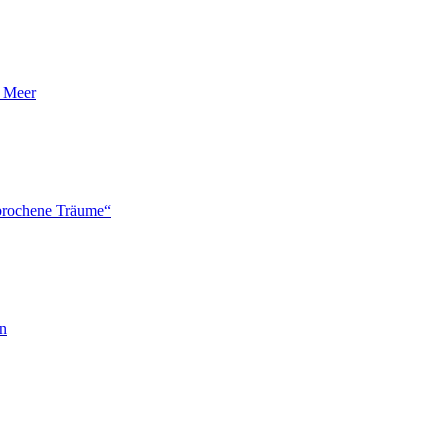
n Meer
brochene Träume“
en