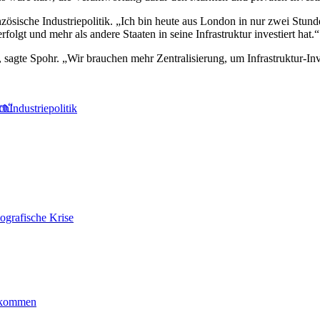
zösische Industriepolitik. „Ich bin heute aus London in nur zwei St
folgt und mehr als andere Staaten in seine Infrastruktur investiert hat.“
h, sagte Spohr. „Wir brauchen mehr Zentralisierung, um Infrastruktur-I
rn“
ch
Industriepolitik
ografische Krise
ankommen