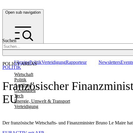
Open sub navigation
Suchen
Ukraine
Politik
Verteidigung
Rapporteur
Newsletters
Event
POLICY AREAS
POLITIK
Wirtschaft
Politik
Französischer Finanzminis
Agrifood
Gesundheit
EU
Tech
Energie, Umwelt & Transport
Verteidigung
Der französische Wirtschafts- und Finanzminister Bruno Le Maire h
EURACTIV mit AFP