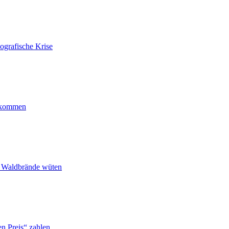
ografische Krise
ankommen
n Waldbrände wüten
n Preis“ zahlen