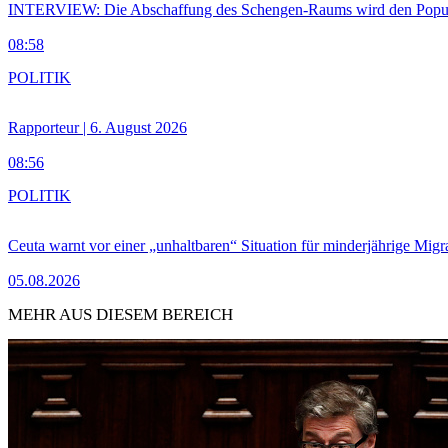
INTERVIEW: Die Abschaffung des Schengen-Raums wird den Populi
08:58
POLITIK
Rapporteur | 6. August 2026
08:56
POLITIK
Ceuta warnt vor einer „unhaltbaren“ Situation für minderjährige Migr
05.08.2026
MEHR AUS DIESEM BEREICH