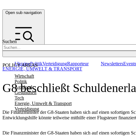
Open sub navigation
Suchen
Ukraine
Politik
Verteidigung
Rapporteur
Newsletters
Event
POLICY AREAS
ENERGIE, UMWELT & TRANSPORT
Wirtschaft
Politik
G8 beschließt Schuldenerla
Agrifood
Gesundheit
Tech
Energie, Umwelt & Transport
Verteidigung
Die Finanzminister der G8-Staaten haben sich auf einen sofortigen Sc
Entwicklungshilfe könnte teilweise mithilfe einer Flugsteuer finanzier
Die Finanzminister der G8-Staaten haben sich auf einen sofortigen Sc