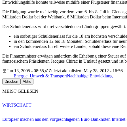
Entwicklungshilfe könnte teilweise mithilfe einer Flugsteuer finanzier
Die Einigung wurde rechtzeitig vor dem vom 6. bis 8. Juli in Gleneag
Milliarden Dollar bei der Weltbank, 6 Milliarden Dollar beim Intern
Der Schuldenerlass wird drei verschiedenen Ländergruppen gewährt:
ein sofortiger Schuldenerlass für die 18 am höchsten verschuld
in den kommenden 12 bis 18 Monaten: Schuldenerlass für neun 
ein Schuldenerlass für elf weitere Länder, sobald diese eine Rei
Die Finanzminister erwägen außerdem die Erhebung einer Steuer auf F
französischem Präsidenten Jacques Chirac in Umlauf gesetzt und is
Jun 13, 2005 - 08:55
Zuletzt aktualisiert: May 28, 2012 - 16:56
Energie, Umwelt & Transport
Nachhaltige Entwicklung
Drucken
Aktie
MEIST GELESEN
WIRTSCHAFT
Europäer machen aus den vorgeschlagenen Euro-Banknoten Interne