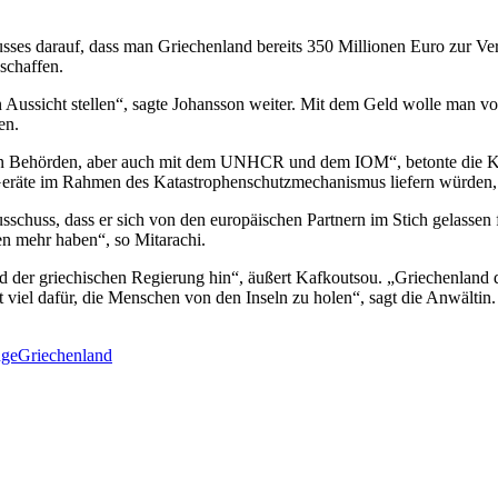
s darauf, dass man Griechenland bereits 350 Millionen Euro zur Verfü
schaffen.
Aussicht stellen“, sagte Johansson weiter. Mit dem Geld wolle man 
en.
en Behörden, aber auch mit dem UNHCR und dem IOM“, betonte die Ko
 Geräte im Rahmen des Katastrophenschutzmechanismus liefern würden,
schuss, dass er sich von den europäischen Partnern im Stich gelassen 
en mehr haben“, so Mitarachi.
der griechischen Regierung hin“, äußert Kafkoutsou. „Griechenland dr
ht viel dafür, die Menschen von den Inseln zu holen“, sagt die Anwältin.
nge
Griechenland