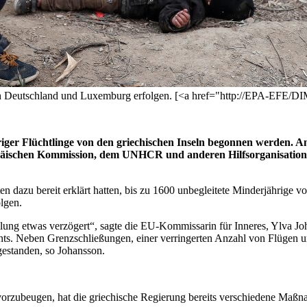
 nach Deutschland und Luxemburg erfolgen. [<a href="http://EPA-E
iger Flüchtlinge von den griechischen Inseln begonnen werden. A
päischen Kommission, dem UNHCR und anderen Hilfsorganisationen
ten dazu bereit erklärt hatten, bis zu 1600 unbegleitete Minderjährige
lgen.
dlung etwas verzögert“, sagte die EU-Kommissarin für Inneres, Ylva J
ents. Neben Grenzschließungen, einer verringerten Anzahl von Flügen 
gestanden, so Johansson.
rzubeugen, hat die griechische Regierung bereits verschiedene Maßn