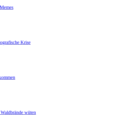
t-Memes
ografische Krise
ankommen
n Waldbrände wüten