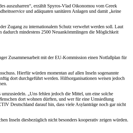
andes auszuharren“, erzählt Spyros-Vlad Oikonomou vom Greek
eitsservice und adäquaten sanitären Anlagen und damit „keine
der Zugang zu internationalem Schutz verwehrt werden soll. Laut
hen dadurch mindestens 2500 Neuankömmlingen die Möglichkeit
 enger Zusammenarbeit mit der EU-Kommission einen Notfallplan für
usschuss. Hierfür würden momentan auf allen Inseln sogenannte
nftig dort durchgeführt werden. Hilfsorganisationen weisen jedoch
nen.
 umzusiedeln. „Uns fehlen jedoch die Mittel, um eine solche
 Menschen dort wohnen dürften, und wer für eine Umsiedlung
TIV Deutschland darauf hin, dass viele Asylanträge noch gar nicht
hen Inseln diesbezüglich nicht besonders kooperativ zeigen würden.