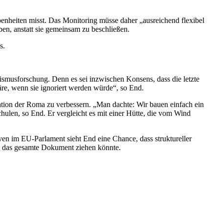
ebenheiten misst. Das Monitoring müsse daher „ausreichend flexibel
en, anstatt sie gemeinsam zu beschließen.
s.
nismusforschung. Denn es sei inzwischen Konsens, dass die letzte
wäre, wenn sie ignoriert werden würde“, so End.
ation der Roma zu verbessern. „Man dachte: Wir bauen einfach ein
chulen, so End. Er vergleicht es mit einer Hütte, die vom Wind
ven im EU-Parlament sieht End eine Chance, dass struktureller
h das gesamte Dokument ziehen könnte.