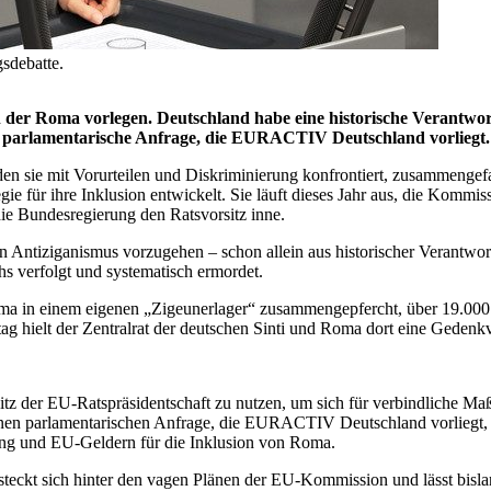
gsdebatte.
on der Roma vorlegen. Deutschland habe eine historische Verantwo
ne parlamentarische Anfrage, die EURACTIV Deutschland vorliegt.
den sie mit Vorurteilen und Diskriminierung konfrontiert, zusammenge
e für ihre Inklusion entwickelt. Sie läuft dieses Jahr aus, die Kommis
ie Bundesregierung den Ratsvorsitz inne.
Antiziganismus vorzugehen – schon allein aus historischer Verantwortu
 verfolgt und systematisch ermordet.
ma in einem eigenen „Zigeunerlager“ zusammengepfercht, über 19.000
ag hielt der Zentralrat der deutschen Sinti und Roma dort eine Gedenkv
itz der EU-Ratspräsidentschaft zu nutzen, um sich für verbindliche M
einen parlamentarischen Anfrage, die EURACTIV Deutschland vorliegt, 
ring und EU-Geldern für die Inklusion von Roma.
teckt sich hinter den vagen Plänen der EU-Kommission und lässt bisla