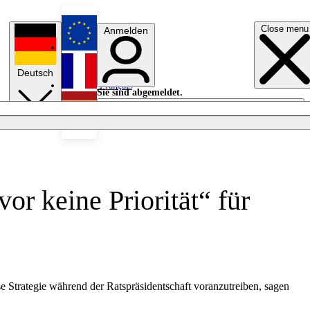
Close menu
Anmelden
English
Deutsch
Français
Sie sind abgemeldet.
Anmelden
Licht aus
Español
or keine Priorität“ für
e Strategie während der Ratspräsidentschaft voranzutreiben, sagen