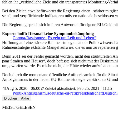
fehlen ihr „verbindliche Ziele und ein transparentes Monitoring-Verfa
Bei den Zielen etwa befürwortet die Regierung einen „stärker mitglie
sein“, und verpflichtende Indikatoren müssen nationale beschlossen 
Die Regierung sprach sich in ihren Antworten für eigene EU-Geldm
Experte hofft: Diesmal keine Symptombekämpfung
Corona-Rassismus: „Es geht um Leib und Leben“
Hoffnung auf eine stärkere Rahmenstrategie hat der Politikwissenscha
Rahmenstrategie eklatante Mängel aufwies, die es nun zu reparieren ge
Denn 2011 sei der Fehler gemacht worden, nicht den strukturellen An
paar Straßen und Häuser“, doch befasste sich nicht mit der Diskrimini
umgeworfen wurde. Es reiche nicht, die Hütte wieder aufzubauen – 
Doch durch die momentane öffentliche Aufmerksamkeit für die Situatio
Antiziganismus in der neuen EU-Rahmenstrategie verstärkt als Gru
Aug 5, 2020 - 06:00
Zuletzt aktualisiert: Feb 25, 2021 - 11:15
Politik
Antiziganismus
deutsche-eu-ratspraesidentschaft
Deutschl
Drucken
Aktie
MEIST GELESEN