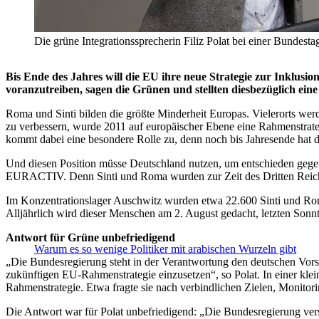
Die grüne Integrationssprecherin Filiz Polat bei einer Bundesta
Bis Ende des Jahres will die EU ihre neue Strategie zur Inklusi
voranzutreiben, sagen die Grünen und stellten diesbezüglich ei
Roma und Sinti bilden die größte Minderheit Europas. Vielerorts wer
zu verbessern, wurde 2011 auf europäischer Ebene eine Rahmenstrategi
kommt dabei eine besondere Rolle zu, denn noch bis Jahresende hat d
Und diesen Position müsse Deutschland nutzen, um entschieden gegen 
EURACTIV. Denn Sinti und Roma wurden zur Zeit des Dritten Reichs
Im Konzentrationslager Auschwitz wurden etwa 22.600 Sinti und Ro
Alljährlich wird dieser Menschen am 2. August gedacht, letzten Sonnt
Antwort für Grüne unbefriedigend
Warum es so wenige Politiker mit arabischen Wurzeln gibt
„Die Bundesregierung steht in der Verantwortung den deutschen Vors
zukünftigen EU-Rahmenstrategie einzusetzen“, so Polat. In einer kl
Rahmenstrategie. Etwa fragte sie nach verbindlichen Zielen, Monito
Die Antwort war für Polat unbefriedigend: „Die Bundesregierung vers