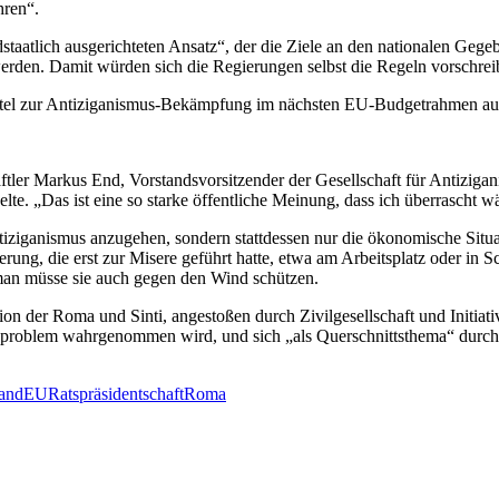
hren“.
dstaatlich ausgerichteten Ansatz“, der die Ziele an den nationalen Geg
werden. Damit würden sich die Regierungen selbst die Regeln vorschreib
ittel zur Antiziganismus-Bekämpfung im nächsten EU-Budgetrahmen au
ftler Markus End, Vorstandsvorsitzender der Gesellschaft für Antiziga
lte. „
Das ist eine so starke öffentliche Meinung, dass ich überrascht 
tiziganismus anzugehen, sondern stattdessen nur die ökonomische Situ
erung, die erst zur Misere geführt hatte, etwa am Arbeitsplatz oder in S
man müsse sie auch gegen den Wind schützen.
n der Roma und Sinti, angestoßen durch Zivilgesellschaft und Initiati
ndproblem wahrgenommen wird, und sich „als Querschnittsthema“ durc
and
EU
Ratspräsidentschaft
Roma