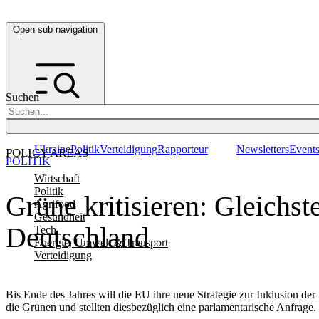
Open sub navigation
Suchen
Ukraine
Politik
Verteidigung
Rapporteur
Newsletters
Event
POLICY AREAS
POLITIK
Wirtschaft
Politik
Grüne kritisieren: Gleichst
Agrifood
Gesundheit
Deutschland
Tech
Energie, Umwelt & Transport
Verteidigung
Bis Ende des Jahres will die EU ihre neue Strategie zur Inklusion de
die Grünen und stellten diesbezüglich eine parlamentarische Anfrage.