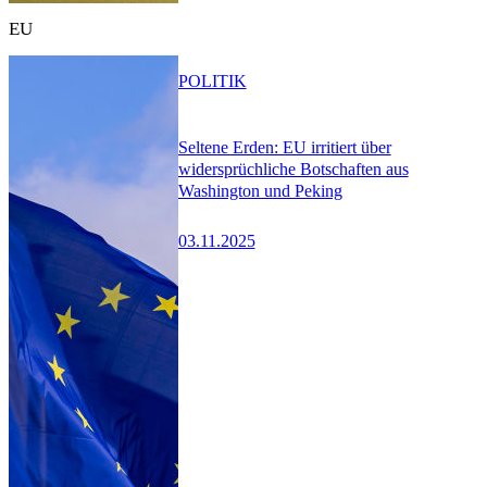
EU
POLITIK
Seltene Erden: EU irritiert über
widersprüchliche Botschaften aus
Washington und Peking
03.11.2025