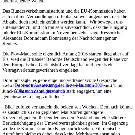
überraschende Wende.
Das Bundesverkehrsministerium und die EU-Kommission haben
sich in ihren Verhandlungen offenbar so weit angenähert, dass die
Abgabe doch noch eingeführt werden kann. „Wir bewegen uns
aufeinander zu, und ich bin sehr zuversichtlich, dass die Einigung
mit der EU-Kommission im November steht“ sagte Ressortchef
Alexander Dobrindt am Donnerstag der Nachrichtenagentur
Reuters.
Die Pkw-Maut sollte eigentlich Anfang 2016 starten, liegt aber auf
Eis, weil die Brüsseler Behörde Deutschland wegen der Pläne vor
dem Europäischen Gerichtshof verklagt hat und bereits ein
Vertragsverletzungsverfahren eingeleitet.
Dobrindt sagte, es gebe enge und vertrauensvolle Gespräche
Dobrindt: Ausweitung der Lkw-Maut soll 300
zwischen dem Kommissionspräsidenten und ihm. “ Jean-Claude
Millionen Euro einbringen
Juncker hat sich dabei persönlich stark engagiert, um eine
gemeinsame Lösung zu finden.“
„Bild“ zufolge verhandeln die beiden seit Wochen. Demnach könnte
es zusätzlich zu den geplanten Mautstufen günstigere
Kurzzeitvignetten für Pendler aus dem Ausland und eine stärkere
Berücksichtigung der Umweltverträglichkeit geben. Im Gegenzug
wolle die Kommission ihre Klage zurückziehen. Für deutsche
Autofahrer bleibe es dabei, dass keine Mehrkosten entstünden.