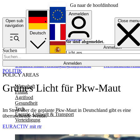
Ga naar de hoofdinhoud
Anmelden
Open sub
Close menu
English
navigation
Deutsch
Français
Sie sind abgemeldet.
Anmelden
Suchen
Licht aus
Español
Anmelden
Ukraine
Politik
Verteidigung
Rapporteur
Newsletters
Event
POLITIK
POLICY AREAS
Grünes Licht für Pkw-Maut
Wirtschaft
Politik
Agrifood
Gesundheit
Tech
Im Streit über die geplante Pkw-Maut in Deutschland gibt es eine
Energie, Umwelt & Transport
überraschende Wende.
Verteidigung
EURACTIV mit rtr