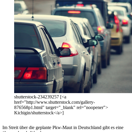
shutterstock-234239257 [<a
href="http://www.shutterstock.com/gallery-
876568p1.html" target="_blank" rel="noopener">
Kichigin/shutterstock</a>]
Im Streit über die geplante Pkw-Maut in Deutschland gibt es eine