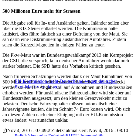
500 Millionen Euro mehr für Strassen
Die Abgabe soll für In- und Ausländer gelten. Inländer sollen aber
über die Kfz-Steuer entlastet werden. Die Kommission hatte
kritisiert, dies führe faktisch zu einer Befreiung von der Maut. Sie
sah darin eine Diskriminierung ausländischer Autofahrer. Zudem
seien die Kurzzeitvignetten in einigen Fällen zu teuer.
Die Pkw-Maut war im Bundestagswahlkampf 2013 ein Kernprojekt
der CSU, die versprach, kein deutscher Autofahrer werde dadurch
stärker belastet. Die SPD hatte das Vorhaben kritisch gesehen.
Nach früheren Schätzungen werden dank der Maut Einnahmen von
EU-Kommission droht Deutschland wegen deutscher
500 Millionen Euro jährlich erwartet, die in die Straßen gesteckt
Pkw-Maut zu verklagen
werden sollen. Die Abgabe soll auf Autobahnen und Bundesstraßen
erhoben werden. Für ausländische Fahrzeughalter wird sie aber auf
Bundesstraßen ausgesetzt, um den kleinen Grenzverkehr nicht zu
belasten. Deutsche Fahrzeughalter müssen automatisch eine
Jahresvignette kaufen, die im Schnitt 74 Euro kosten wird. Ob sich
an diesen Zahlen nach einer Einigung mit der EU-Kommission
etwas ändert, war zunächst unklar.
Nov 4, 2016 - 07:49
Zuletzt aktualisiert: Nov 4, 2016 - 08:10
Politik
Alexander Dobrindt
EU
EU-Innenpolitik