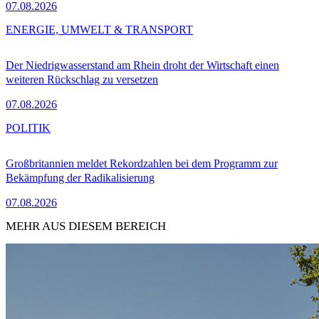
07.08.2026
ENERGIE, UMWELT & TRANSPORT
Der Niedrigwasserstand am Rhein droht der Wirtschaft einen
weiteren Rückschlag zu versetzen
07.08.2026
POLITIK
Großbritannien meldet Rekordzahlen bei dem Programm zur
Bekämpfung der Radikalisierung
07.08.2026
MEHR AUS DIESEM BEREICH