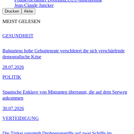
Jean-Claude Juncker
Drucken
Aktie
MEIST GELESEN
GESUNDHEIT
Bulgariens hohe Geburtenrate verschleiert die sich verschärfende
demografische Krise
28.07.2026
POLITIK
Spanische Enklave von Migranten überrannt, die auf dem Seeweg
ankommen
30.07.2026
VERTEIDIGUNG
Die Türkei verurteilt Drohnenangriffe auf zwei Schiffe im