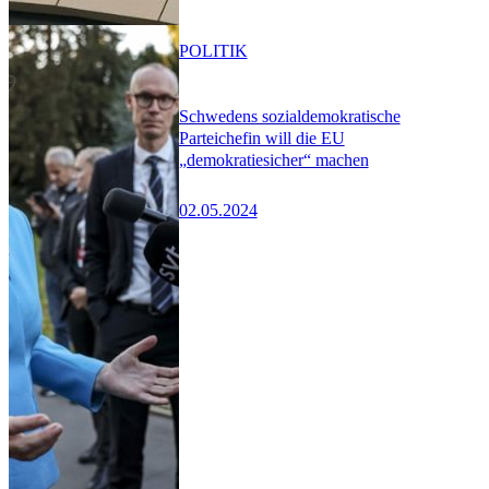
POLITIK
Schwedens sozialdemokratische
Parteichefin will die EU
„demokratiesicher“ machen
02.05.2024