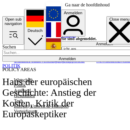
Ga naar de hoofdinhoud
Anmelden
Open sub
Close menu
English
navigation
Deutsch
Français
Sie sind abgemeldet.
Anmelden
Suchen
Licht aus
Español
Anmelden
Ukraine
Politik
Verteidigung
Rapporteur
Newsletters
Event
POLITIK
POLICY AREAS
Haus der europäischen
Wirtschaft
Politik
Geschichte: Anstieg der
Agrifood
Gesundheit
Kosten, Kritik der
Tech
Energie, Umwelt & Transport
Europaskeptiker
Verteidigung