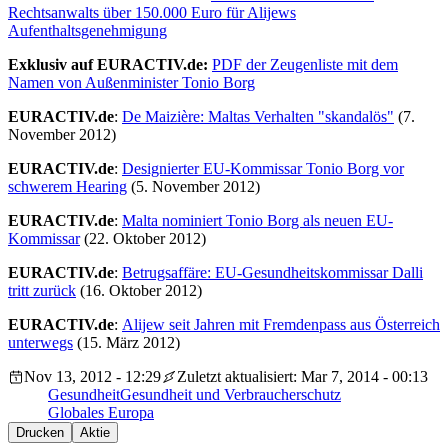
Rechtsanwalts über 150.000 Euro für Alijews
Aufenthaltsgenehmigung
Exklusiv auf EURACTIV.de:
PDF der Zeugenliste mit dem
Namen von Außenminister Tonio Borg
EURACTIV.de
:
De Maizière: Maltas Verhalten "skandalös"
(7.
November 2012)
EURACTIV.de
:
Designierter EU-Kommissar Tonio Borg vor
schwerem Hearing
(5. November 2012)
EURACTIV.de
:
Malta nominiert Tonio Borg als neuen EU-
Kommissar
(22. Oktober 2012)
EURACTIV.de
:
Betrugsaffäre: EU-Gesundheitskommissar Dalli
tritt zurück
(16. Oktober 2012)
EURACTIV.de
:
Alijew seit Jahren mit Fremdenpass aus Österreich
unterwegs
(15. März 2012)
Nov 13, 2012 - 12:29
Zuletzt aktualisiert: Mar 7, 2014 - 00:13
Gesundheit
Gesundheit und Verbraucherschutz
Globales Europa
Drucken
Aktie