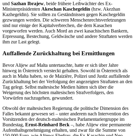
und
Sazhan Ibrajew
, beide frühere Leibwächter des Ex-
Ministerpräsidenten
Akeschan Kaschegeldin
(bzw. Akezhan
Kazhegeldin). Sie sollten zu Geständnissen gegen Kaschegeldin
gezwungen werden. Die schweren Menschenrechtsverletzungen
sind nur einige der Kapitalverbrechen, die dem Kasachen
vorgeworfen werden. Auch Mord an zwei kasachischen Bankern,
Erpressung, Bestechung, Geldwäsche und andere Straftaten werden
ihm zur Last gelegt.
Auffallende Zurückhaltung bei Ermittlungen
Bevor Alijew auf Malta untertauchte, hatte er sich über Jahre
hinweg in Österreich versteckt gehalten. Sowohl in Österreich als
auch in Malta haben, so de Maizière, Polizei und Justiz auffallende
Zurückhaltung bei der Verfolgung der angezeigten Straftaten an den
Tag gelegt. Selbst maltesische Medien hätten sich über die
Weigerung des höchsten maltesischen Strafverfolgers, den
Vorwürfen nachzugehen, gewundert.
Obwohl der maltesischen Regierung die politische Dimension des
Falles bekannt gewesen sei – unter anderem nach Intervention des
Vorsitzenden der deutsch-maltesischen Parlamentariergruppe im
Bundestag,
Ernst-Reinhard Beck
–, habe Alijew eine permanente
Aufenthaltsgenehmigung erhalten, und zwar für die Summe von
150.000 Euro, wie Alijews Ehefrau, die Ex-Kasachin und Neo-