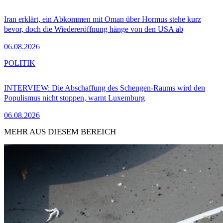
Iran erklärt, ein Abkommen mit Oman über Hormus stehe kurz
bevor, doch die Wiedereröffnung hänge von den USA ab
06.08.2026
POLITIK
INTERVIEW: Die Abschaffung des Schengen-Raums wird den
Populismus nicht stoppen, warnt Luxemburg
06.08.2026
MEHR AUS DIESEM BEREICH