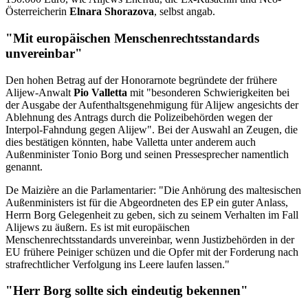
Österreicherin
Elnara Shorazova
, selbst angab.
"Mit europäischen Menschenrechtsstandards
unvereinbar"
Den hohen Betrag auf der Honorarnote begründete der frühere
Alijew-Anwalt
Pio Valletta
mit "besonderen Schwierigkeiten bei
der Ausgabe der Aufenthaltsgenehmigung für Alijew angesichts der
Ablehnung des Antrags durch die Polizeibehörden wegen der
Interpol-Fahndung gegen Alijew". Bei der Auswahl an Zeugen, die
dies bestätigen könnten, habe Valletta unter anderem auch
Außenminister Tonio Borg und seinen Pressesprecher namentlich
genannt.
De Maizière an die Parlamentarier: "Die Anhörung des maltesischen
Außenministers ist für die Abgeordneten des EP ein guter Anlass,
Herrn Borg Gelegenheit zu geben, sich zu seinem Verhalten im Fall
Alijews zu äußern. Es ist mit europäischen
Menschenrechtsstandards unvereinbar, wenn Justizbehörden in der
EU frühere Peiniger schüzen und die Opfer mit der Forderung nach
strafrechtlicher Verfolgung ins Leere laufen lassen."
"Herr Borg sollte sich eindeutig bekennen"