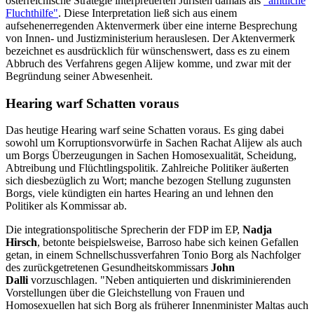
österreichische Strategie interpretierten Juristen damals als
"amtliche
Fluchthilfe"
. Diese Interpretation ließ sich aus einem
aufsehenerregenden Aktenvermerk über eine interne Besprechung
von Innen- und Justizministerium herauslesen. Der Aktenvermerk
bezeichnet es ausdrücklich für wünschenswert, dass es zu einem
Abbruch des Verfahrens gegen Alijew komme, und zwar mit der
Begründung seiner Abwesenheit.
Hearing warf Schatten voraus
Das heutige Hearing warf seine Schatten voraus. Es ging dabei
sowohl um Korruptionsvorwürfe in Sachen Rachat Alijew als auch
um Borgs Überzeugungen in Sachen Homosexualität, Scheidung,
Abtreibung und Flüchtlingspolitik. Zahlreiche Politiker äußerten
sich diesbezüglich zu Wort; manche bezogen Stellung zugunsten
Borgs, viele kündigten ein hartes Hearing an und lehnen den
Politiker als Kommissar ab.
Die integrationspolitische Sprecherin der FDP im EP,
Nadja
Hirsch
, betonte beispielsweise, Barroso habe sich keinen Gefallen
getan, in einem Schnellschussverfahren Tonio Borg als Nachfolger
des zurückgetretenen Gesundheitskommissars
John
Dalli
vorzuschlagen. "Neben antiquierten und diskriminierenden
Vorstellungen über die Gleichstellung von Frauen und
Homosexuellen hat sich Borg als früherer Innenminister Maltas auch