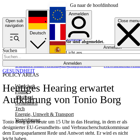
Ga naar de hoofdinhoud
Anmelden
Open sub
Close menu
English
navigation
Deutsch
Français
Sie sind abgemeldet.
Anmelden
Suchen
Licht aus
Español
Anmelden
Ukraine
Politik
Verteidigung
Rapporteur
Newsletters
Event
GESUNDHEIT
POLICY AREAS
Heutiges Hearing erwartet
Wirtschaft
Politik
Aufklärung von Tonio Borg
Agrifood
Gesundheit
Tech
Energie, Umwelt & Transport
Verteidigung
Tonio Borg geht heute um 15 Uhr in das Hearing, in dem er als
designierter EU-Gesundheits- und Verbraucherschutzkommissar
dem Europaparlament Rede und Antwort steht. Er wird es nicht
leicht haben.