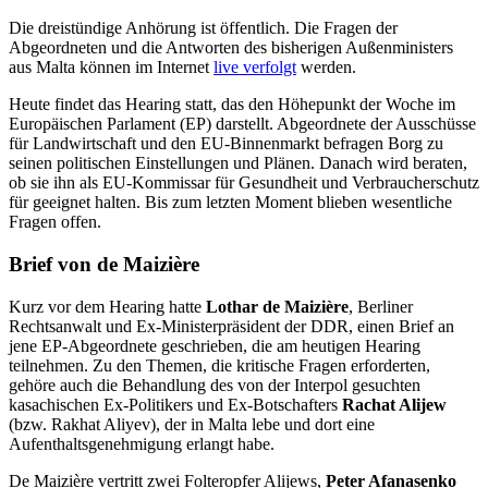
Die dreistündige Anhörung ist öffentlich. Die Fragen der
Abgeordneten und die Antworten des bisherigen Außenministers
aus Malta können im Internet
live verfolgt
werden.
Heute findet das Hearing statt, das den Höhepunkt der Woche im
Europäischen Parlament (EP) darstellt. Abgeordnete der Ausschüsse
für Landwirtschaft und den EU-Binnenmarkt befragen Borg zu
seinen politischen Einstellungen und Plänen. Danach wird beraten,
ob sie ihn als EU-Kommissar für Gesundheit und Verbraucherschutz
für geeignet halten. Bis zum letzten Moment blieben wesentliche
Fragen offen.
Brief von de Maizière
Kurz vor dem Hearing hatte
Lothar de Maizière
, Berliner
Rechtsanwalt und Ex-Ministerpräsident der DDR, einen Brief an
jene EP-Abgeordnete geschrieben, die am heutigen Hearing
teilnehmen. Zu den Themen, die kritische Fragen erforderten,
gehöre auch die Behandlung des von der Interpol gesuchten
kasachischen Ex-Politikers und Ex-Botschafters
Rachat Alijew
(bzw. Rakhat Aliyev), der in Malta lebe und dort eine
Aufenthaltsgenehmigung erlangt habe.
De Maizière vertritt zwei Folteropfer Alijews,
Peter Afanasenko