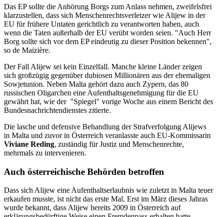
Das EP sollte die Anhörung Borgs zum Anlass nehmen, zweifelsfrei
klarzustellen, dass sich Menschenrechtsverletzer wie Alijew in der
EU für frühere Untaten gerichtlich zu verantworten haben, auch
wenn die Taten außerhalb der EU verübt worden seien. "Auch Herr
Borg sollte sich vor dem EP eindeutig zu dieser Position bekennen",
so de Maizière.
Der Fall Alijew sei kein Einzelfall. Manche kleine Länder zeigen
sich großzügig gegenüber dubiosen Millionären aus der ehemaligen
Sowjetunion. Neben Malta gehört dazu auch Zypern, das 80
russischen Oligarchen eine Aufenthaltsgenehmigung für die EU
gewährt hat, wie der "Spiegel" vorige Woche aus einem Bericht des
Bundesnachrichtendienstes zitierte.
Die lasche und defensive Behandlung der Strafverfolgung Alijews
in Malta und zuvor in Österreich veranlasste auch EU-Kommissarin
Viviane Reding
, zuständig für Justiz und Menschenrechte,
mehrmals zu intervenieren.
Auch österreichische Behörden betroffen
Dass sich Alijew eine Aufenthaltserlaubnis wie zuletzt in Malta teuer
erkaufen musste, ist nicht das erste Mal. Erst im März dieses Jahras
wurde bekannt, dass Alijew bereits 2009 in Österreich auf
erklärungsbedürftige Weise einen Fremdenpass erhalten hatte.