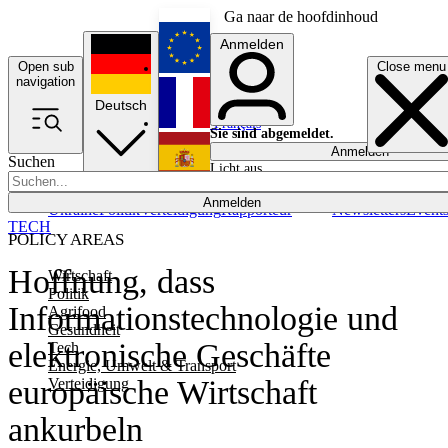
Ga naar de hoofdinhoud
Anmelden
Open sub
Close menu
English
navigation
Deutsch
Français
Sie sind abgemeldet.
Anmelden
Suchen
Licht aus
Español
Anmelden
Ukraine
Politik
Verteidigung
Rapporteur
Newsletters
Event
TECH
POLICY AREAS
Hoffnung, dass
Wirtschaft
Politik
Informationstechnologie und
Agrifood
Gesundheit
elektronische Geschäfte
Tech
Energie, Umwelt & Transport
europäische Wirtschaft
Verteidigung
ankurbeln