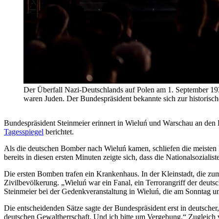
Der Überfall Nazi-Deutschlands auf Polen am 1. September 193
waren Juden. Der Bundespräsident bekannte sich zur hist
Bundespräsident Steinmeier erinnert in Wieluń und Warschau an de
Tagesspiegel
berichtet.
Als die deutschen Bomber nach Wieluń kamen, schliefen die meisten
bereits in diesen ersten Minuten zeigte sich, dass die Nationalsoziali
Die ersten Bomben trafen ein Krankenhaus. In der Kleinstadt, die zu
Zivilbevölkerung. „Wieluń war ein Fanal, ein Terrorangriff der deuts
Steinmeier bei der Gedenkveranstaltung in Wieluń, die am Sonntag 
Die entscheidenden Sätze sagte der Bundespräsident erst in deutscher
deutschen Gewaltherrschaft. Und ich bitte um Vergebung.“ Zugleich v