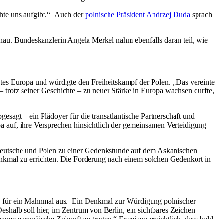
chte uns aufgibt.“ Auch der
polnische Präsident Andrzej Duda
sprach
hau. Bundeskanzlerin Angela Merkel nahm ebenfalls daran teil, wie
ntes Europa und würdigte den Freiheitskampf der Polen. „Das vereinte
– trotz seiner Geschichte – zu neuer Stärke in Europa wachsen durfte,
sagt – ein Plädoyer für die transatlantische Partnerschaft und
a auf, ihre Versprechen hinsichtlich der gemeinsamen Verteidigung
 Deutsche und Polen zu einer Gedenkstunde auf dem Askanischen
Denkmal zu errichten. Die Forderung nach einem solchen Gedenkort in
s, für ein Mahnmal aus. Ein Denkmal zur Würdigung polnischer
eshalb soll hier, im Zentrum von Berlin, ein sichtbares Zeichen
same europäische Zukunft zu tragen.“ Er sei zuversichtlich, dass bald