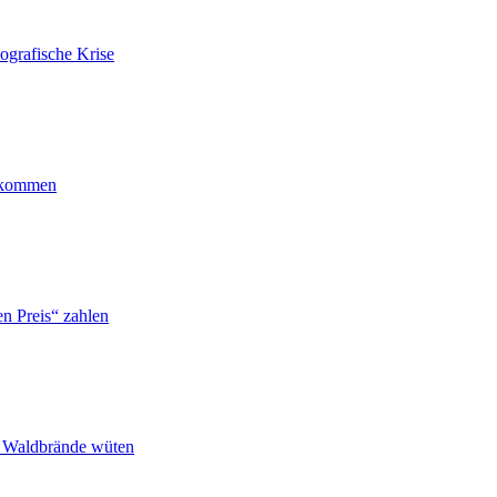
ografische Krise
ankommen
n Preis“ zahlen
n Waldbrände wüten