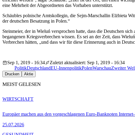
eine Mehrheit der Abgeordneten das Vorhaben unterstützt.
Schäubles polnische Amtskollegin, die Sejm-Marschallin Elżbieta Wit
der deutschen Besatzung in Polen.“
Steinmeier, der in Wieluń versprochen hatte, dass die Deutschen sic
begangenen Kriegsverbrechen wissen. Es sei an der Zeit, dass Wielu
Verbrechen hätten, „und dass wir für diese Erinnerung auch in Deut
Sep 1, 2019 - 16:34
Zuletzt aktualisiert: Sep 1, 2019 - 16:34
Politik
Deutschland
EU-Innenpolitik
Polen
Warschau
Zweiter Wel
Drucken
Aktie
MEIST GELESEN
WIRTSCHAFT
Europäer machen aus den vorgeschlagenen Euro-Banknoten Interne
25.07.2026
GESUNDHEIT