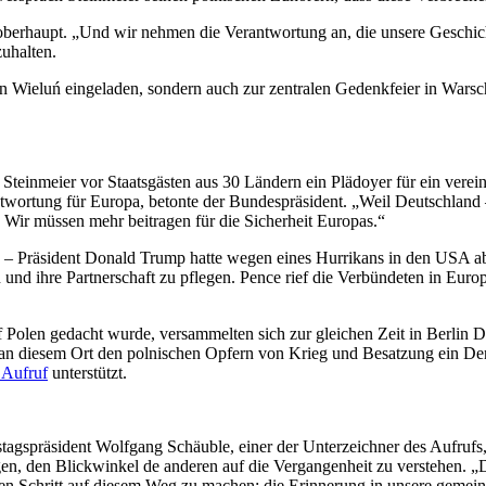
soberhaupt. „Und wir nehmen die Verantwortung an, die unsere Geschi
zuhalten.
 Wieluń eingeladen, sondern auch zur zentralen Gedenkfeier in Warsc
teinmeier vor Staatsgästen aus 30 Ländern ein Plädoyer für ein verei
ntwortung für Europa, betonte der Bundespräsident. „Weil Deutschland 
 Wir müssen mehr beitragen für die Sicherheit Europas.“
– Präsident Donald Trump hatte wegen eines Hurrikans in den USA abge
d ihre Partnerschaft zu pflegen. Pence rief die Verbündeten in Europ
f Polen gedacht wurde, versammelten sich zur gleichen Zeit in Berlin
egt, an diesem Ort den polnischen Opfern von Krieg und Besatzung ein 
 Aufruf
unterstützt.
tagspräsident Wolfgang Schäuble, einer der Unterzeichner des Aufruf
gen, den Blickwinkel de anderen auf die Vergangenheit zu verstehen. „D
igen Schritt auf diesem Weg zu machen: die Erinnerung in unsere gemein