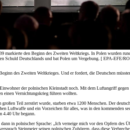
9 markierte den Beginn des Zweiten Weltkriegs. In Polen wurden rund
orischen Schuld Deutschlands und bat Polen um Vergebung. [ EPA-
n Beginn des Zweiten Weltkrieges. Und er fordert, die Deutschen mü
 Einwohner der polnischen Kleinstadt noch. Mit dem Luftangriff gege
sten einen Vernichtungskrieg führen wollten.
m großen Teil zerstört wurde, starben etwa 1200 Menschen. Der deutsch
chen Luftwaffe und ein Vorzeichen für alles, was in den kommenden sec
um 4.40 Uhr begann.
, dann in polnischer Sprache: „Ich verneige mich vor den Opfern des Ü
ersprach Steinmeier seinen polnischen Zuhörern, dass diese Verbreche