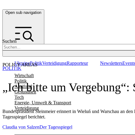
Open sub navigation
Suchen
Ukraine
Politik
Verteidigung
Rapporteur
Newsletters
Event
POLICY AREAS
POLITIK
Wirtschaft
Politik
„Ich bitte um Vergebung“: 
Agrifood
Gesundheit
Tech
Energie, Umwelt & Transport
Verteidigung
Bundespräsident Steinmeier erinnert in Wieluń und Warschau an de
Tagesspiegel berichtet.
Claudia von Salzen
Der Tagesspiegel