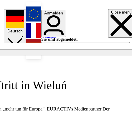
Close menu
Anmelden
English
Deutsch
Français
Sie sind abgemeldet.
Anmelden
Licht aus
Español
ritt in Wieluń
sten „mehr tun für Europa“. EURACTIVs Medienpartner Der