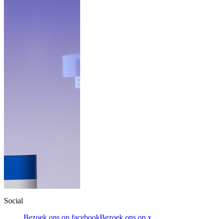
Social
Bezoek ons op facebook
Bezoek ons op x