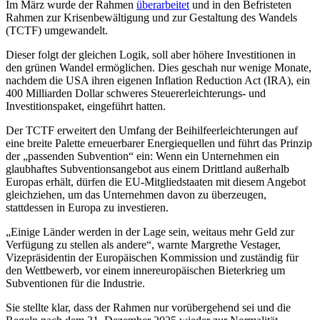
Im März wurde der Rahmen
überarbeitet
und in den Befristeten
Rahmen zur Krisenbewältigung und zur Gestaltung des Wandels
(TCTF) umgewandelt.
Dieser folgt der gleichen Logik, soll aber höhere Investitionen in
den grünen Wandel ermöglichen. Dies geschah nur wenige Monate,
nachdem die USA ihren eigenen Inflation Reduction Act (IRA), ein
400 Milliarden Dollar schweres Steuererleichterungs- und
Investitionspaket, eingeführt hatten.
Der TCTF erweitert den Umfang der Beihilfeerleichterungen auf
eine breite Palette erneuerbarer Energiequellen und führt das Prinzip
der „passenden Subvention“ ein: Wenn ein Unternehmen ein
glaubhaftes Subventionsangebot aus einem Drittland außerhalb
Europas erhält, dürfen die EU-Mitgliedstaaten mit diesem Angebot
gleichziehen, um das Unternehmen davon zu überzeugen,
stattdessen in Europa zu investieren.
„Einige Länder werden in der Lage sein, weitaus mehr Geld zur
Verfügung zu stellen als andere“, warnte Margrethe Vestager,
Vizepräsidentin der Europäischen Kommission und zuständig für
den Wettbewerb, vor einem innereuropäischen Bieterkrieg um
Subventionen für die Industrie.
Sie stellte klar, dass der Rahmen nur vorübergehend sei und die