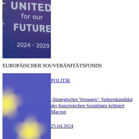
EUROPÄISCHER SOUVERÄNITÄTSFONDS
POLITIK
‚Strategisches Versagen‘: Spitzenkandidat
der französischen Sozialisten kritisiert
Macron
25.04.2024