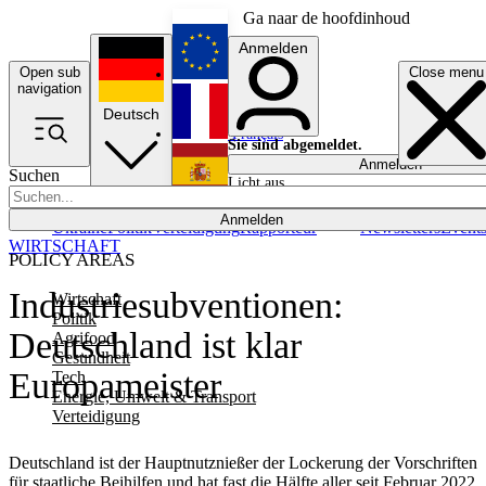
Ga naar de hoofdinhoud
Anmelden
Open sub
Close menu
English
navigation
Deutsch
Français
Sie sind abgemeldet.
Anmelden
Suchen
Licht aus
Español
Anmelden
Ukraine
Politik
Verteidigung
Rapporteur
Newsletters
Event
WIRTSCHAFT
POLICY AREAS
Industriesubventionen:
Wirtschaft
Politik
Deutschland ist klar
Agrifood
Gesundheit
Europameister
Tech
Energie, Umwelt & Transport
Verteidigung
Deutschland ist der Hauptnutznießer der Lockerung der Vorschriften
für staatliche Beihilfen und hat fast die Hälfte aller seit Februar 2022