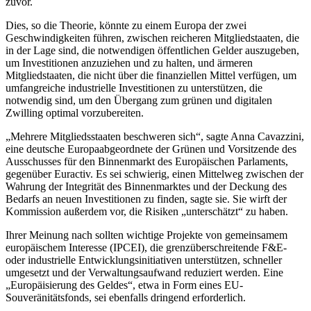
zuvor.
Dies, so die Theorie, könnte zu einem Europa der zwei
Geschwindigkeiten führen, zwischen reicheren Mitgliedstaaten, die
in der Lage sind, die notwendigen öffentlichen Gelder auszugeben,
um Investitionen anzuziehen und zu halten, und ärmeren
Mitgliedstaaten, die nicht über die finanziellen Mittel verfügen, um
umfangreiche industrielle Investitionen zu unterstützen, die
notwendig sind, um den Übergang zum grünen und digitalen
Zwilling optimal vorzubereiten.
„Mehrere Mitgliedsstaaten beschweren sich“, sagte Anna Cavazzini,
eine deutsche Europaabgeordnete der Grünen und Vorsitzende des
Ausschusses für den Binnenmarkt des Europäischen Parlaments,
gegenüber Euractiv. Es sei schwierig, einen Mittelweg zwischen der
Wahrung der Integrität des Binnenmarktes und der Deckung des
Bedarfs an neuen Investitionen zu finden, sagte sie. Sie wirft der
Kommission außerdem vor, die Risiken „unterschätzt“ zu haben.
Ihrer Meinung nach sollten wichtige Projekte von gemeinsamem
europäischem Interesse (IPCEI), die grenzüberschreitende F&E-
oder industrielle Entwicklungsinitiativen unterstützen, schneller
umgesetzt und der Verwaltungsaufwand reduziert werden. Eine
„Europäisierung des Geldes“, etwa in Form eines EU-
Souveränitätsfonds, sei ebenfalls dringend erforderlich.