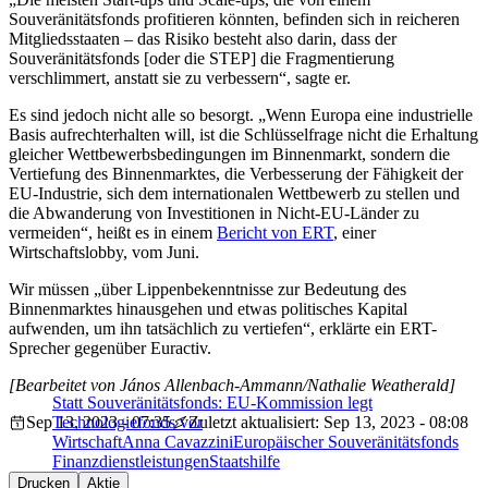
Souveränitätsfonds profitieren könnten, befinden sich in reicheren
Mitgliedsstaaten – das Risiko besteht also darin, dass der
Souveränitätsfonds [oder die STEP] die Fragmentierung
verschlimmert, anstatt sie zu verbessern“, sagte er.
Es sind jedoch nicht alle so besorgt. „Wenn Europa eine industrielle
Basis aufrechterhalten will, ist die Schlüsselfrage nicht die Erhaltung
gleicher Wettbewerbsbedingungen im Binnenmarkt, sondern die
Vertiefung des Binnenmarktes, die Verbesserung der Fähigkeit der
EU-Industrie, sich dem internationalen Wettbewerb zu stellen und
die Abwanderung von Investitionen in Nicht-EU-Länder zu
vermeiden“, heißt es in einem
Bericht von ERT
, einer
Wirtschaftslobby, vom Juni.
Wir müssen „über Lippenbekenntnisse zur Bedeutung des
Binnenmarktes hinausgehen und etwas politisches Kapital
aufwenden, um ihn tatsächlich zu vertiefen“, erklärte ein ERT-
Sprecher gegenüber Euractiv.
[Bearbeitet von János Allenbach-Ammann/Nathalie Weatherald]
Statt Souveränitätsfonds: EU-Kommission legt
Sep 13, 2023 - 07:35
Technologiefonds vor
Zuletzt aktualisiert: Sep 13, 2023 - 08:08
Wirtschaft
Anna Cavazzini
Europäischer Souveränitätsfonds
Finanzdienstleistungen
Staatshilfe
Drucken
Aktie