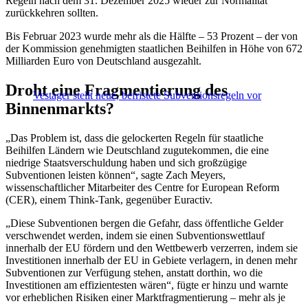
Regeln nach dem 31. Dezember 2025 wieder zur Normalität
zurückkehren sollten.
Bis Februar 2023 wurde mehr als die Hälfte – 53 Prozent – der von
der Kommission genehmigten staatlichen Beihilfen in Höhe von 672
Milliarden Euro von Deutschland ausgezahlt.
Droht eine Fragmentierung des
Vestager stellt neue, befristete Subventionsregeln vor
Binnenmarkts?
„Das Problem ist, dass die gelockerten Regeln für staatliche
Beihilfen Ländern wie Deutschland zugutekommen, die eine
niedrige Staatsverschuldung haben und sich großzügige
Subventionen leisten können“, sagte Zach Meyers,
wissenschaftlicher Mitarbeiter des Centre for European Reform
(CER), einem Think-Tank, gegenüber Euractiv.
„Diese Subventionen bergen die Gefahr, dass öffentliche Gelder
verschwendet werden, indem sie einen Subventionswettlauf
innerhalb der EU fördern und den Wettbewerb verzerren, indem sie
Investitionen innerhalb der EU in Gebiete verlagern, in denen mehr
Subventionen zur Verfügung stehen, anstatt dorthin, wo die
Investitionen am effizientesten wären“, fügte er hinzu und warnte
vor erheblichen Risiken einer Marktfragmentierung – mehr als je