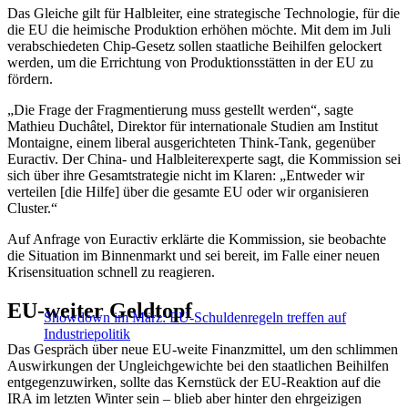
Das Gleiche gilt für Halbleiter, eine strategische Technologie, für die
die EU die heimische Produktion erhöhen möchte. Mit dem im Juli
verabschiedeten Chip-Gesetz sollen staatliche Beihilfen gelockert
werden, um die Errichtung von Produktionsstätten in der EU zu
fördern.
„Die Frage der Fragmentierung muss gestellt werden“, sagte
Mathieu Duchâtel, Direktor für internationale Studien am Institut
Montaigne, einem liberal ausgerichteten Think-Tank, gegenüber
Euractiv. Der China- und Halbleiterexperte sagt, die Kommission sei
sich über ihre Gesamtstrategie nicht im Klaren: „Entweder wir
verteilen [die Hilfe] über die gesamte EU oder wir organisieren
Cluster.“
Auf Anfrage von Euractiv erklärte die Kommission, sie beobachte
die Situation im Binnenmarkt und sei bereit, im Falle einer neuen
Krisensituation schnell zu reagieren.
EU-weiter Geldtopf
Showdown im März: EU-Schuldenregeln treffen auf
Industriepolitik
Das Gespräch über neue EU-weite Finanzmittel, um den schlimmen
Auswirkungen der Ungleichgewichte bei den staatlichen Beihilfen
entgegenzuwirken, sollte das Kernstück der EU-Reaktion auf die
IRA im letzten Winter sein – blieb aber hinter den ehrgeizigen