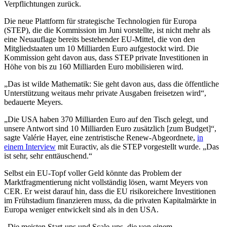
Verpflichtungen zurück.
Die neue Plattform für strategische Technologien für Europa
(STEP), die die Kommission im Juni vorstellte, ist nicht mehr als
eine Neuauflage bereits bestehender EU-Mittel, die von den
Mitgliedstaaten um 10 Milliarden Euro aufgestockt wird. Die
Kommission geht davon aus, dass STEP private Investitionen in
Höhe von bis zu 160 Milliarden Euro mobilisieren wird.
„Das ist wilde Mathematik: Sie geht davon aus, dass die öffentliche
Unterstützung weitaus mehr private Ausgaben freisetzen wird“,
bedauerte Meyers.
„Die USA haben 370 Milliarden Euro auf den Tisch gelegt, und
unsere Antwort sind 10 Milliarden Euro zusätzlich [zum Budget]“,
sagte Valérie Hayer, eine zentristische Renew-Abgeordnete,
in
einem Interview
mit Euractiv, als die STEP vorgestellt wurde. „Das
ist sehr, sehr enttäuschend.“
Selbst ein EU-Topf voller Geld könnte das Problem der
Marktfragmentierung nicht vollständig lösen, warnt Meyers von
CER. Er weist darauf hin, dass die EU risikoreichere Investitionen
im Frühstadium finanzieren muss, da die privaten Kapitalmärkte in
Europa weniger entwickelt sind als in den USA.
„Die meisten Start-ups und Scale-ups, die von einem