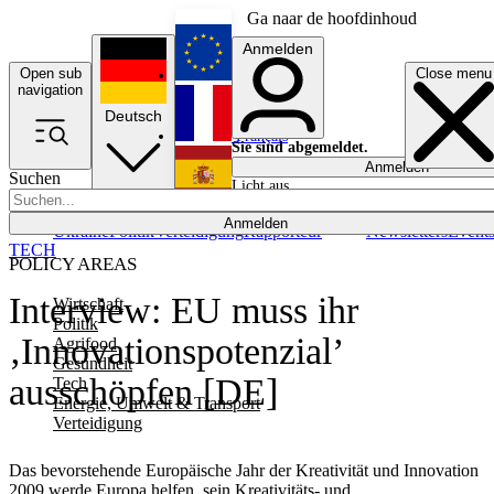
Ga naar de hoofdinhoud
Anmelden
Open sub
Close menu
English
navigation
Deutsch
Français
Sie sind abgemeldet.
Anmelden
Suchen
Licht aus
Español
Anmelden
Ukraine
Politik
Verteidigung
Rapporteur
Newsletters
Event
TECH
POLICY AREAS
Interview: EU muss ihr
Wirtschaft
Politik
‚Innovationspotenzial’
Agrifood
Gesundheit
ausschöpfen [DE]
Tech
Energie, Umwelt & Transport
Verteidigung
Das bevorstehende Europäische Jahr der Kreativität und Innovation
2009 werde Europa helfen, sein Kreativitäts- und