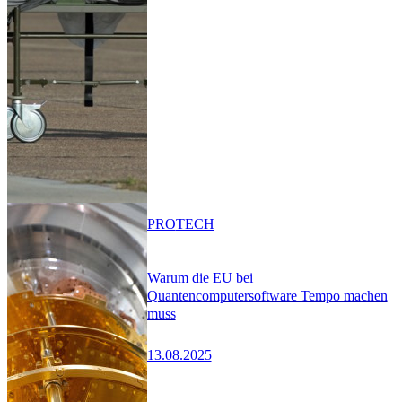
PRO
TECH
Warum die EU bei
Quantencomputersoftware Tempo machen
muss
13.08.2025