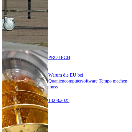
PRO
TECH
Warum die EU bei
Quantencomputersoftware Tempo machen
muss
13.08.2025