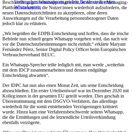
Verbraucherorganisationen reichen Beschwerde gegen
Beschwerde gegen Whatsapp eingereicht, in der sie der Messaging-
WhatsApp ein
Plattform vorwerfen, die Nutzer:innen wiederholt aufzufordern, die
neuen Datenschutzrichtlinien zu akzeptieren, ohne deren
Auswirkungen auf die Verarbeitung personenbezogener Daten
jedoch klar zu erläutern.
„Wir begrüßen die EDPB-Entscheidung und hoffen, dass die irische
Behörde nun schnell gegen Whatsapp vorgehen wird, das nach wie
vor die Datenschutzbestimmungen nicht einhält,“ erklärte Maryant
Fernández Pérez, Senior Digital Policy Officer beim Europäischen
Verbraucherverband BEUC.
Ein Whatsapp-Sprecher teilte lediglich mit, man werde „weiterhin
mit dem IDCP zusammenarbeiten und dessen endgültige
Entscheidung abwarten“.
Der IDPC hat nun also einen Monat Zeit, um seine Entscheidung
abzuschließen. Ein erster Urteilsentwurf war im Dezember 2020 mit
Kolleg:innen in der gesamten EU geteilt worden. Dies geschah in
Übereinstimmung mit dem DSGVO-Verfahren, das allerdings
wiederholt für die somit entstehenden Verzögerungen kritisiert
wurde. Hinzu kam eine Verfahrensbeschwerde seitens Whatsapp,
die die Ermittlungen und die letztendliche Urteilsverkündung
ebenfalls verzögerte.