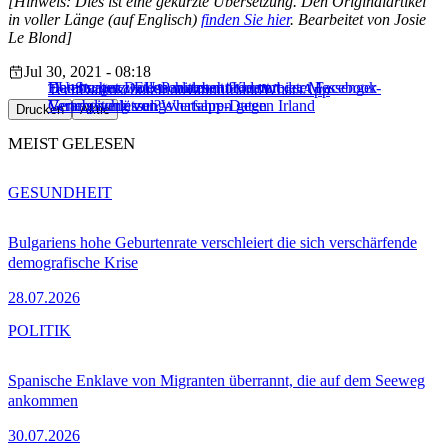
[Hinweis: Dies ist eine gekürzte Übersetzung. Den Originalartikel
in voller Länge (auf Englisch)
finden Sie hier
. Bearbeitet von Josie
Le Blond]
Jul 30, 2021 - 08:18
Datenschutz: EU-Parlament fordert
Hamburger Datenschutzbehörde verbietet Facebook
EU-Staaten wollen mitlesen: Kommt der Messenger-
Tech
Datenschutz
Innovation
Irland
WhatsApp
Vertragsverletzungsverfahren gegen Irland
Verarbeitung von Whatsapp-Daten
Generalschlüssel?
Drucken
Aktie
MEIST GELESEN
GESUNDHEIT
Bulgariens hohe Geburtenrate verschleiert die sich verschärfende
demografische Krise
28.07.2026
POLITIK
Spanische Enklave von Migranten überrannt, die auf dem Seeweg
ankommen
30.07.2026