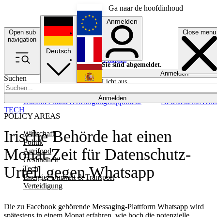
Ga naar de hoofdinhoud
Anmelden
Open sub
Close menu
English
navigation
Deutsch
Français
Sie sind abgemeldet.
Anmelden
Suchen
Licht aus
Español
Anmelden
Ukraine
Politik
Verteidigung
Rapporteur
Newsletters
Event
TECH
POLICY AREAS
Irische Behörde hat einen
Wirtschaft
Politik
Monat Zeit für Datenschutz-
Agrifood
Gesundheit
Urteil gegen Whatsapp
Tech
Energie, Umwelt & Transport
Verteidigung
Die zu Facebook gehörende Messaging-Plattform Whatsapp wird
spätestens in einem Monat erfahren, wie hoch die potenzielle