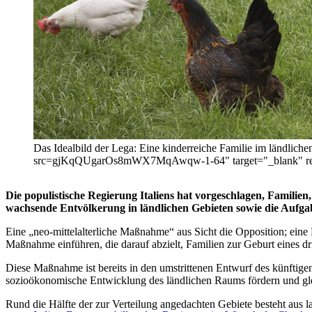
Das Idealbild der Lega: Eine kinderreiche Familie im ländlich
src=gjKqQUgarOs8mWX7MqAwqw-1-64" target="_blank" 
Die populistische Regierung Italiens hat vorgeschlagen, Familien,
wachsende Entvölkerung in ländlichen Gebieten sowie die Aufgab
Eine „neo-mittelalterliche Maßnahme“ aus Sicht die Opposition; eine 
Maßnahme einführen, die darauf abzielt, Familien zur Geburt eines dri
Diese Maßnahme ist bereits in den umstrittenen Entwurf des künftige
sozioökonomische Entwicklung des ländlichen Raums fördern und glei
Rund die Hälfte der zur Verteilung angedachten Gebiete besteht aus l