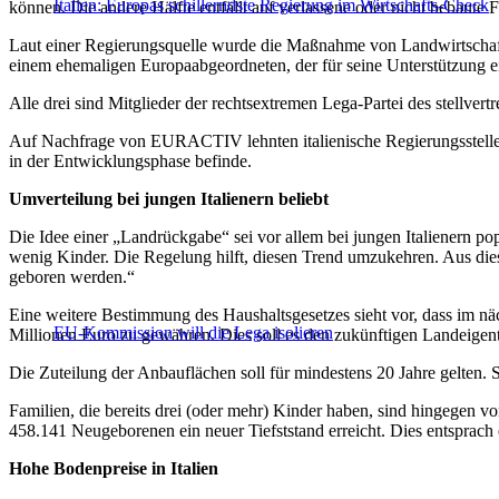
Italien: Europas schillerndste Regierung im Wirtschafts-Check
können. Die andere Hälfte entfällt auf verlassene oder nicht bebaute F
Laut einer Regierungsquelle wurde die Maßnahme von Landwirtschaft
einem ehemaligen Europaabgeordneten, der für seine Unterstützung eine
Alle drei sind Mitglieder der rechtsextremen Lega-Partei des stellvert
Auf Nachfrage von EURACTIV lehnten italienische Regierungsstellen 
in der Entwicklungsphase befinde.
Umverteilung bei jungen Italienern beliebt
Die Idee einer „Landrückgabe“ sei vor allem bei jungen Italienern pop
wenig Kinder. Die Regelung hilft, diesen Trend umzukehren. Aus dies
geboren werden.“
Eine weitere Bestimmung des Haushaltsgesetzes sieht vor, dass im nä
EU-Kommission will die Lega isolieren
Millionen Euro zu gewähren. Dies soll es den zukünftigen Landeige
Die Zuteilung der Anbauflächen soll für mindestens 20 Jahre gelten. S
Familien, die bereits drei (oder mehr) Kinder haben, sind hingegen vo
458.141 Neugeborenen ein neuer Tiefststand erreicht. Dies entsprac
Hohe Bodenpreise in Italien