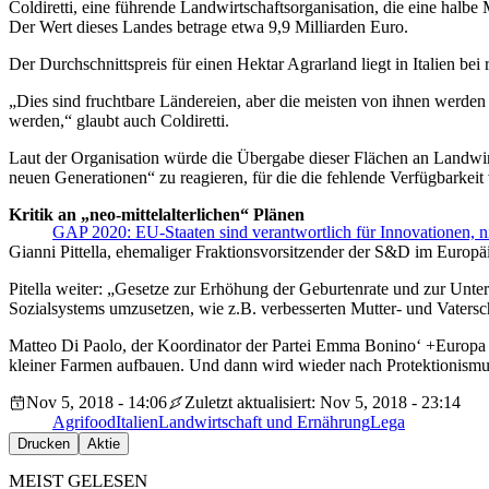
Coldiretti, eine führende Landwirtschaftsorganisation, die eine halbe 
Der Wert dieses Landes betrage etwa 9,9 Milliarden Euro.
Der Durchschnittspreis für einen Hektar Agrarland liegt in Italien bei
„Dies sind fruchtbare Ländereien, aber die meisten von ihnen werden
werden,“ glaubt auch Coldiretti.
Laut der Organisation würde die Übergabe dieser Flächen an Landwirt
neuen Generationen“ zu reagieren, für die die fehlende Verfügbarkei
Kritik an „neo-mittelalterlichen“ Plänen
GAP 2020: EU-Staaten sind verantwortlich für Innovationen, n
Gianni Pittella, ehemaliger Fraktionsvorsitzender der S&D im Europ
Pitella weiter: „Gesetze zur Erhöhung der Geburtenrate und zur Unt
Sozialsystems umzusetzen, wie z.B. verbesserten Mutter- und Vatersc
Matteo Di Paolo, der Koordinator der Partei Emma Bonino‘ +Europa in 
kleiner Farmen aufbauen. Und dann wird wieder nach Protektionismus g
Nov 5, 2018 - 14:06
Zuletzt aktualisiert: Nov 5, 2018 - 23:14
Agrifood
Italien
Landwirtschaft und Ernährung
Lega
Drucken
Aktie
MEIST GELESEN