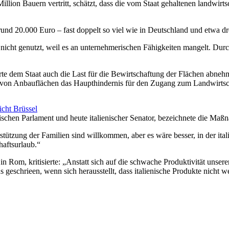
Million Bauern vertritt, schätzt, dass die vom Staat gehaltenen landwir
 rund 20.000 Euro – fast doppelt so viel wie in Deutschland und etwa dr
 nicht genutzt, weil es an unternehmerischen Fähigkeiten mangelt. Dur
e dem Staat auch die Last für die Bewirtschaftung der Flächen abnehmen
t von Anbauflächen das Haupthindernis für den Zugang zum Landwirtsch
icht Brüssel
äischen Parlament und heute italienischer Senator, bezeichnete die M
erstützung der Familien sind willkommen, aber es wäre besser, in der
haftsurlaub.“
Rom, kritisierte: „Anstatt sich auf die schwache Produktivität unserer
eschrieen, wenn sich herausstellt, dass italienische Produkte nicht w