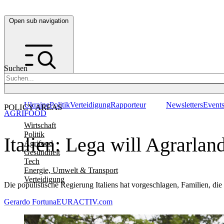
Open sub navigation
Suchen
Ukraine
Politik
Verteidigung
Rapporteur
Newsletters
Event
POLICY AREAS
AGRIFOOD
Wirtschaft
Politik
Italien: Lega will Agrarlan
Agrifood
Gesundheit
Tech
Energie, Umwelt & Transport
Verteidigung
Die populistische Regierung Italiens hat vorgeschlagen, Familien, di
Gerardo Fortuna
EURACTIV.com