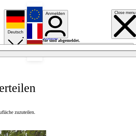
Close menu
Anmelden
English
Deutsch
Français
Sie sind abgemeldet.
Anmelden
Licht aus
Español
erteilen
ufläche zuzuteilen.