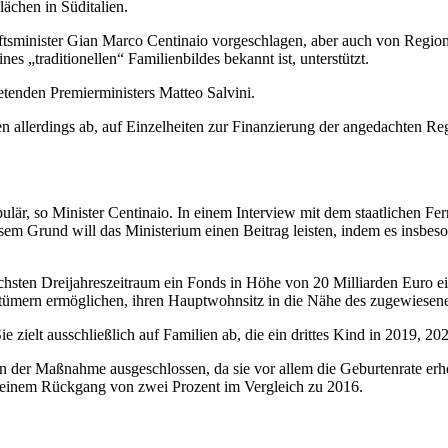
lächen in Süditalien.
sminister Gian Marco Centinaio vorgeschlagen, aber auch von Regiona
s „traditionellen“ Familienbildes bekannt ist, unterstützt.
retenden Premierministers Matteo Salvini.
allerdings ab, auf Einzelheiten zur Finanzierung der angedachten Reg
ulär, so Minister Centinaio. In einem Interview mit dem staatlichen Fer
em Grund will das Ministerium einen Beitrag leisten, indem es insbeso
chsten Dreijahreszeitraum ein Fonds in Höhe von 20 Milliarden Euro ei
ntümern ermöglichen, ihren Hauptwohnsitz in die Nähe des zugewiesen
ie zielt ausschließlich auf Familien ab, die ein drittes Kind in 2019,
n der Maßnahme ausgeschlossen, da sie vor allem die Geburtenrate erhöh
h einem Rückgang von zwei Prozent im Vergleich zu 2016.