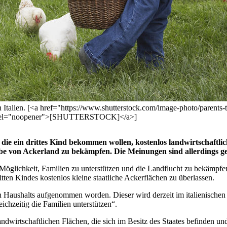
en Italien. [<a href="https://www.shutterstock.com/image-photo/parent
rel="noopener">[SHUTTERSTOCK]</a>]
 die ein drittes Kind bekommen wollen, kostenlos landwirtschaftlic
e von Ackerland zu bekämpfen. Die Meinungen sind allerdings get
Möglichkeit, Familien zu unterstützen und die Landflucht zu bekämpfen
tten Kindes kostenlos kleine staatliche Ackerflächen zu überlassen.
n Haushalts aufgenommen worden. Dieser wird derzeit im italienischen 
chzeitig die Familien unterstützen“.
andwirtschaftlichen Flächen, die sich im Besitz des Staates befinden u