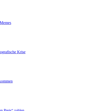
t-Memes
ografische Krise
ankommen
n Preis“ zahlen