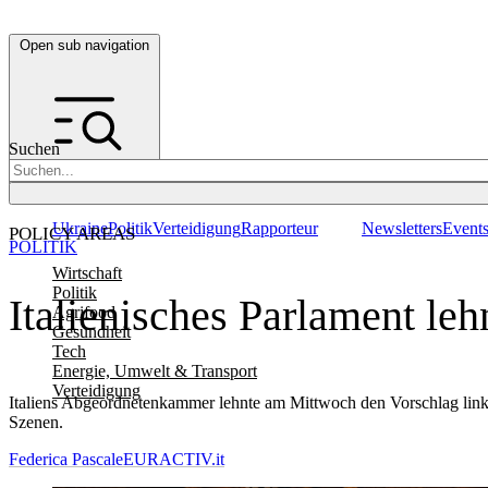
Open sub navigation
Suchen
Ukraine
Politik
Verteidigung
Rapporteur
Newsletters
Event
POLICY AREAS
POLITIK
Wirtschaft
Politik
Italienisches Parlament le
Agrifood
Gesundheit
Tech
Energie, Umwelt & Transport
Verteidigung
Italiens Abgeordnetenkammer lehnte am Mittwoch den Vorschlag linke
Szenen.
Federica Pascale
EURACTIV.it