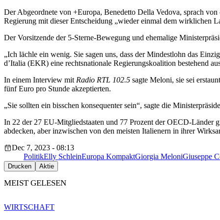
Der Abgeordnete von +Europa, Benedetto Della Vedova, sprach von eine
Regierung mit dieser Entscheidung „wieder einmal dem wirklichen La
Der Vorsitzende der 5-Sterne-Bewegung und ehemalige Ministerpräsid
„Ich lächle ein wenig. Sie sagen uns, dass der Mindestlohn das Einzige
d’Italia (EKR) eine rechtsnationale Regierungskoalition bestehend au
In einem Interview mit
Radio RTL 102.5
sagte Meloni, sie sei erstau
fünf Euro pro Stunde akzeptierten.
„Sie sollten ein bisschen konsequenter sein“, sagte die Ministerpräside
In 22 der 27 EU-Mitgliedstaaten und 77 Prozent der OECD-Länder gibt
abdecken, aber inzwischen von den meisten Italienern in ihrer Wirksam
Dec 7, 2023 - 08:13
Politik
Elly Schlein
Europa Kompakt
Giorgia Meloni
Giuseppe C
Drucken
Aktie
MEIST GELESEN
WIRTSCHAFT