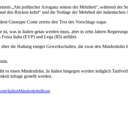
m „Akt politischer Arroganz seitens der Mehrheit“, während der Sekret
nd den Rücken kehrt“ und die Notlage der Mehrheit der italienischen 
ent Giuseppe Conte zerriss den Text des Vorschlags sogar.
 ist, was in Italien getan werden muss, aber in zehn Jahren Regierungsze
s Forza Italia (EVP) und Lega (ID) anführt.
nt über die Haltung einiger Gewerkschaften, die zwar den Mindestlohn 
ntin.
 es einen Mindestlohn. In Italien hingegen werden lediglich Tarifverh
keit infrage gestellt werden.
onte
Italien
Mindestlohn
Rom