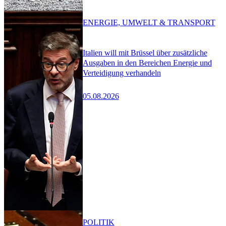
ENERGIE, UMWELT & TRANSPORT
Italien will mit Brüssel über zusätzliche
Ausgaben in den Bereichen Energie und
Verteidigung verhandeln
05.08.2026
POLITIK