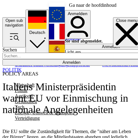
Ga naar de hoofdinhoud
Anmelden
Open sub
Close menu
English
navigation
Deutsch
Français
Sie sind abgemeldet.
Anmelden
Suchen
Licht aus
Español
Anmelden
Ukraine
Politik
Verteidigung
Rapporteur
Newsletters
Event
POLITIK
POLICY AREAS
Italiens Ministerpräsidentin
Wirtschaft
Politik
warnt EU vor Einmischung in
Agrifood
Gesundheit
nationale Angelegenheiten
Tech
Energie, Umwelt & Transport
Verteidigung
Die EU sollte die Zuständigkeit für Themen, die "näher am Leben
der Bürger" liegen, an die Mitgliedstaaten abgeben und lediglich