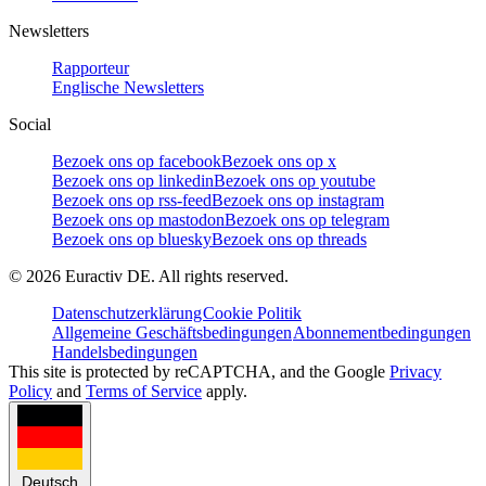
Newsletters
Rapporteur
Englische Newsletters
Social
Bezoek ons op facebook
Bezoek ons op x
Bezoek ons op linkedin
Bezoek ons op youtube
Bezoek ons op rss-feed
Bezoek ons op instagram
Bezoek ons op mastodon
Bezoek ons op telegram
Bezoek ons op bluesky
Bezoek ons op threads
©
2026
Euractiv DE. All rights reserved.
Datenschutzerklärung
Cookie Politik
Allgemeine Geschäftsbedingungen
Abonnementbedingungen
Handelsbedingungen
This site is protected by reCAPTCHA, and the Google
Privacy
Policy
and
Terms of Service
apply.
Deutsch