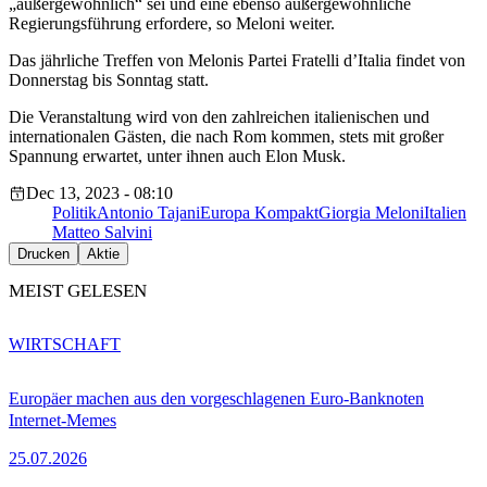
„außergewöhnlich“ sei und eine ebenso außergewöhnliche
Regierungsführung erfordere, so Meloni weiter.
Das jährliche Treffen von Melonis Partei Fratelli d’Italia findet von
Donnerstag bis Sonntag statt.
Die Veranstaltung wird von den zahlreichen italienischen und
internationalen Gästen, die nach Rom kommen, stets mit großer
Spannung erwartet, unter ihnen auch Elon Musk.
Dec 13, 2023 - 08:10
Politik
Antonio Tajani
Europa Kompakt
Giorgia Meloni
Italien
Matteo Salvini
Drucken
Aktie
MEIST GELESEN
WIRTSCHAFT
Europäer machen aus den vorgeschlagenen Euro-Banknoten
Internet-Memes
25.07.2026