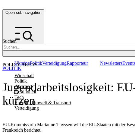
Open sub navigation
Suchen
Ukraine
Politik
Verteidigung
Rapporteur
Newsletters
Event
POLICY AREAS
POLITIK
Wirtschaft
Politik
Jugendarbeitslosigkeit: EU-
Agrifood
Gesundheit
kürzen
Tech
Energie, Umwelt & Transport
Verteidigung
EU-Kommissarin Marianne Thyssen will die EU-Staaten mit der Besc
Frankreich berichtet.