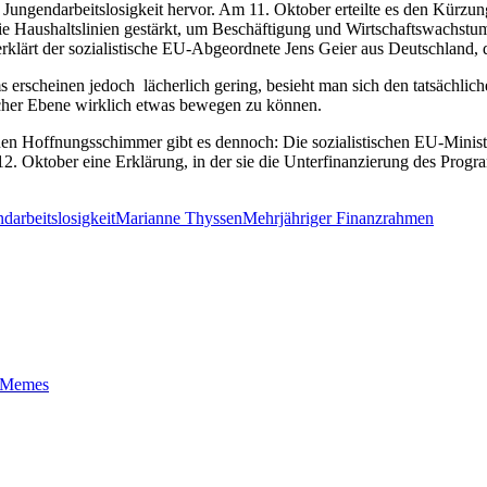
r Jungendarbeitslosigkeit hervor. Am 11. Oktober erteilte es den Kürz
Haushaltslinien gestärkt, um Beschäftigung und Wirtschaftswachstum 
rklärt der sozialistische EU-Abgeordnete Jens Geier aus Deutschland, der 
scheinen jedoch lächerlich gering, besieht man sich den tatsächliche
ischer Ebene wirklich etwas bewegen zu können.
inen Hoffnungsschimmer gibt es dennoch: Die sozialistischen EU-Minist
2. Oktober eine Erklärung, in der sie die Unterfinanzierung des Prog
darbeitslosigkeit
Marianne Thyssen
Mehrjähriger Finanzrahmen
t-Memes