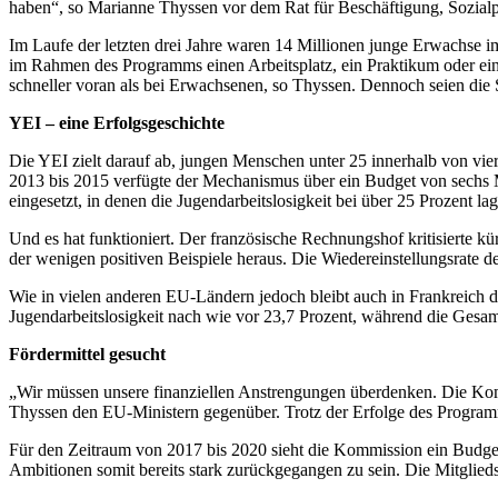
haben“, so Marianne Thyssen vor dem Rat für Beschäftigung, Sozia
Im Laufe der letzten drei Jahre waren 14 Millionen junge Erwachse
im Rahmen des Programms einen Arbeitsplatz, ein Praktikum oder ei
schneller voran als bei Erwachsenen, so Thyssen. Dennoch seien die St
YEI – eine Erfolgsgeschichte
Die YEI zielt darauf ab, jungen Menschen unter 25 innerhalb von vie
2013 bis 2015 verfügte der Mechanismus über ein Budget von sechs M
eingesetzt, in denen die Jugendarbeitslosigkeit bei über 25 Prozent lag
Und es hat funktioniert. Der französische Rechnungshof kritisierte kü
der wenigen positiven Beispiele heraus. Die Wiedereinstellungsrate de
Wie in vielen anderen EU-Ländern jedoch bleibt auch in Frankreich de
Jugendarbeitslosigkeit nach wie vor 23,7 Prozent, während die Gesamt
Fördermittel gesucht
„Wir müssen unsere finanziellen Anstrengungen überdenken. Die Komm
Thyssen den EU-Ministern gegenüber. Trotz der Erfolge des Programms,
Für den Zeitraum von 2017 bis 2020 sieht die Kommission ein Budget
Ambitionen somit bereits stark zurückgegangen zu sein. Die Mitglied