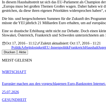
In diesem Haushaltsstreit tat sich das EU-Parlament als Champion de
„Europa muss bei großen Themen Großes wagen. Daher haben wir die 
gestrichen, da diese ihren eigenen Prioritäten widersprochen haben“, e
Die hin- und hergeschobenen Summen für die Zukunft des Programms er
müsste die YEI jährlich 21 Milliarden Euro erhalten, um auf europä
Eine so drastische Erhöhung steht nicht zur Debatte. Doch einen kle
Slowakei, Österreich, Frankreich und Schweden unterzeichneten am 1
Oct 17, 2016 - 11:12
Zuletzt aktualisiert: Oct 17, 2016 - 11:21
Politik
Arbeitslosigkeit
EU-Innenpolitik
Frankreich
Haushalt
Jugen
Drucken
Aktie
MEIST GELESEN
WIRTSCHAFT
Europäer machen aus den vorgeschlagenen Euro-Banknoten Interne
25.07.2026
GESUNDHEIT