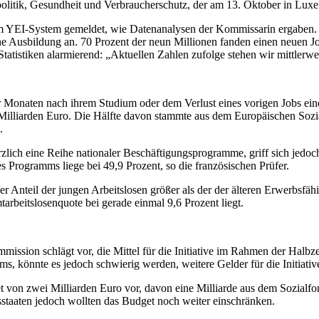
lpolitik, Gesundheit und Verbraucherschutz, der am 13. Oktober in L
 im YEI-System gemeldet, wie Datenanalysen der Kommissarin ergaben.
ne Ausbildung an. 70 Prozent der neun Millionen fanden einen neuen 
atistiken alarmierend: „Aktuellen Zahlen zufolge stehen wir mittlerweil
r Monaten nach ihrem Studium oder dem Verlust eines vorigen Jobs eine
illiarden Euro. Die Hälfte davon stammte aus dem Europäischen Sozia
.
rzlich eine Reihe nationaler Beschäftigungsprogramme, griff sich jedoc
s Programms liege bei 49,9 Prozent, so die französischen Prüfer.
r Anteil der jungen Arbeitslosen größer als der der älteren Erwerbsfäh
arbeitslosenquote bei gerade einmal 9,6 Prozent liegt.
ission schlägt vor, die Mittel für die Initiative im Rahmen der Halb
 könnte es jedoch schwierig werden, weitere Gelder für die Initiative
 von zwei Milliarden Euro vor, davon eine Milliarde aus dem Sozialf
sstaaten jedoch wollten das Budget noch weiter einschränken.