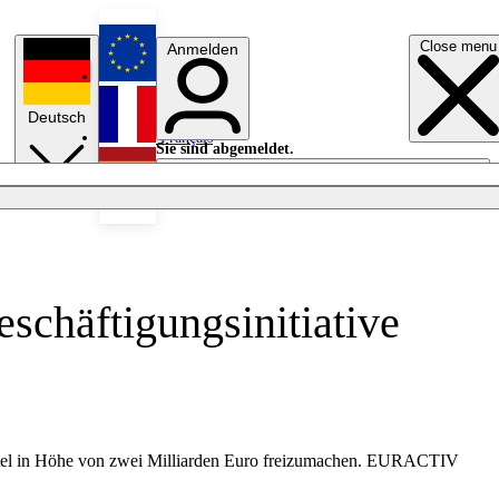
Close menu
Anmelden
English
Deutsch
Français
Sie sind abgemeldet.
Anmelden
Licht aus
Español
eschäftigungsinitiative
ittel in Höhe von zwei Milliarden Euro freizumachen. EURACTIV