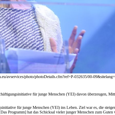
a.eu/avservices/photo/photoDetails.cfm?ref=P-032635/00-09&sitelang
äftigungsinitiative für junge Menschen (YEI) davon überzeugen, Mitt
initiative für junge Menschen (YEI) ins Leben. Ziel war es, die steige
[Das Programm] hat das Schicksal vieler junger Menschen zum Guten ver