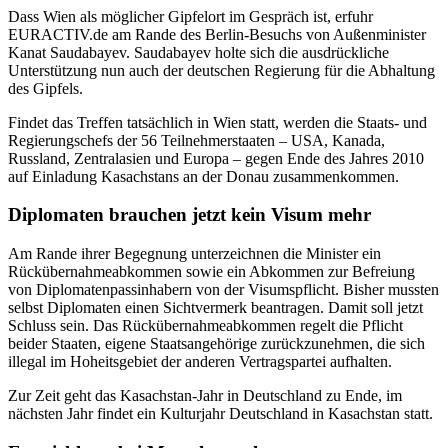
Dass Wien als möglicher Gipfelort im Gespräch ist, erfuhr
EURACTIV.de am Rande des Berlin-Besuchs von Außenminister
Kanat Saudabayev. Saudabayev holte sich die ausdrückliche
Unterstützung nun auch der deutschen Regierung für die Abhaltung
des Gipfels.
Findet das Treffen tatsächlich in Wien statt, werden die Staats- und
Regierungschefs der 56 Teilnehmerstaaten – USA, Kanada,
Russland, Zentralasien und Europa – gegen Ende des Jahres 2010
auf Einladung Kasachstans an der Donau zusammenkommen.
Diplomaten brauchen jetzt kein Visum mehr
Am Rande ihrer Begegnung unterzeichnen die Minister ein
Rückübernahmeabkommen sowie ein Abkommen zur Befreiung
von Diplomatenpassinhabern von der Visumspflicht. Bisher mussten
selbst Diplomaten einen Sichtvermerk beantragen. Damit soll jetzt
Schluss sein. Das Rückübernahmeabkommen regelt die Pflicht
beider Staaten, eigene Staatsangehörige zurückzunehmen, die sich
illegal im Hoheitsgebiet der anderen Vertragspartei aufhalten.
Zur Zeit geht das Kasachstan-Jahr in Deutschland zu Ende, im
nächsten Jahr findet ein Kulturjahr Deutschland in Kasachstan statt.