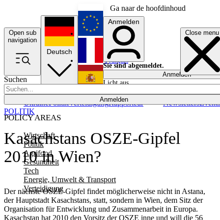
Ga naar de hoofdinhoud
Anmelden
Open sub
Close menu
English
navigation
Deutsch
Français
Sie sind abgemeldet.
Anmelden
Suchen
Licht aus
Español
Anmelden
Ukraine
Politik
Verteidigung
Rapporteur
Newsletters
Event
POLITIK
POLICY AREAS
Kasachstans OSZE-Gipfel
Wirtschaft
Politik
2010 in Wien?
Agrifood
Gesundheit
Tech
Energie, Umwelt & Transport
Verteidigung
Der nächste OSZE-Gipfel findet möglicherweise nicht in Astana,
der Hauptstadt Kasachstans, statt, sondern in Wien, dem Sitz der
Organisation für Entwicklung und Zusammenarbeit in Europa.
Kasachstan hat 2010 den Vorsitz der OSZE inne und will die 56