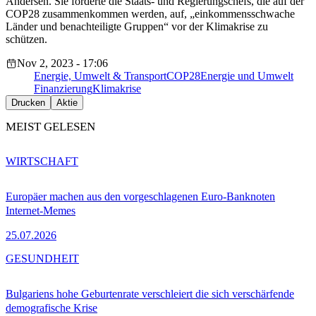
Andersen. Sie forderte die Staats- und Regierungschefs, die auf der
COP28 zusammenkommen werden, auf, „einkommensschwache
Länder und benachteiligte Gruppen“ vor der Klimakrise zu
schützen.
Nov 2, 2023 - 17:06
Energie, Umwelt & Transport
COP28
Energie und Umwelt
Finanzierung
Klimakrise
Drucken
Aktie
MEIST GELESEN
WIRTSCHAFT
Europäer machen aus den vorgeschlagenen Euro-Banknoten
Internet-Memes
25.07.2026
GESUNDHEIT
Bulgariens hohe Geburtenrate verschleiert die sich verschärfende
demografische Krise