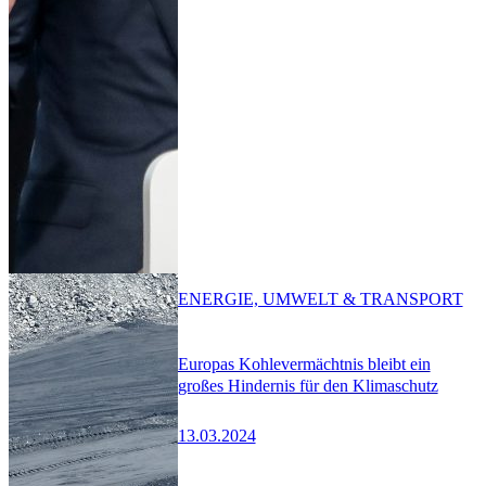
ENERGIE, UMWELT & TRANSPORT
Europas Kohlevermächtnis bleibt ein
großes Hindernis für den Klimaschutz
13.03.2024