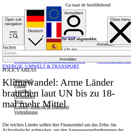
Ga naar de hoofdinhoud
Anmelden
Open sub
Close menu
English
navigation
Deutsch
Français
Sie sind abgemeldet.
Anmelden
Suchen
Licht aus
Español
Anmelden
Ukraine
Politik
Verteidigung
Rapporteur
Newsletters
Event
ENERGIE, UMWELT & TRANSPORT
POLICY AREAS
Klimawandel: Arme Länder
Wirtschaft
Politik
brauchen laut UN bis zu 18-
Agrifood
Gesundheit
mal mehr Mittel
Tech
Energie, Umwelt & Transport
Verteidigung
Die reichen Länder sollten ihre Finanzmittel um das Zehn- bis
Achtzehnfache aufstocken, um den Anpassungserfordernissen der