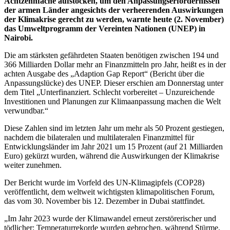
Achtzehnfache aufstocken, um den Anpassungserfordernissen
der armen Länder angesichts der verheerenden Auswirkungen
der Klimakrise gerecht zu werden, warnte heute (2. November)
das Umweltprogramm der Vereinten Nationen (UNEP) in
Nairobi.
Die am stärksten gefährdeten Staaten benötigen zwischen 194 und
366 Milliarden Dollar mehr an Finanzmitteln pro Jahr, heißt es in der
achten Ausgabe des „Adaption Gap Report“ (Bericht über die
Anpassungslücke) des UNEP. Dieser erschien am Donnerstag unter
dem Titel „Unterfinanziert. Schlecht vorbereitet – Unzureichende
Investitionen und Planungen zur Klimaanpassung machen die Welt
verwundbar.“
Diese Zahlen sind im letzten Jahr um mehr als 50 Prozent gestiegen,
nachdem die bilateralen und multilateralen Finanzmittel für
Entwicklungsländer im Jahr 2021 um 15 Prozent (auf 21 Milliarden
Euro) gekürzt wurden, während die Auswirkungen der Klimakrise
weiter zunehmen.
Der Bericht wurde im Vorfeld des UN-Klimagipfels (COP28)
veröffentlicht, dem weltweit wichtigsten klimapolitischen Forum,
das vom 30. November bis 12. Dezember in Dubai stattfindet.
„Im Jahr 2023 wurde der Klimawandel erneut zerstörerischer und
tödlicher: Temperaturrekorde wurden gebrochen, während Stürme,