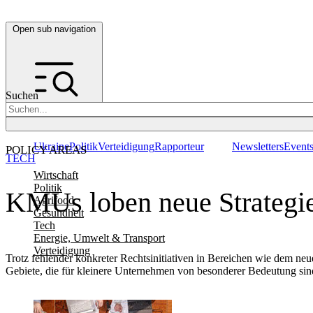
Open sub navigation
Suchen
Ukraine
Politik
Verteidigung
Rapporteur
Newsletters
Event
POLICY AREAS
TECH
Wirtschaft
Politik
KMUs loben neue Strategie
Agrifood
Gesundheit
Tech
Energie, Umwelt & Transport
Verteidigung
Trotz fehlender konkreter Rechtsinitiativen in Bereichen wie dem n
Gebiete, die für kleinere Unternehmen von besonderer Bedeutung sin