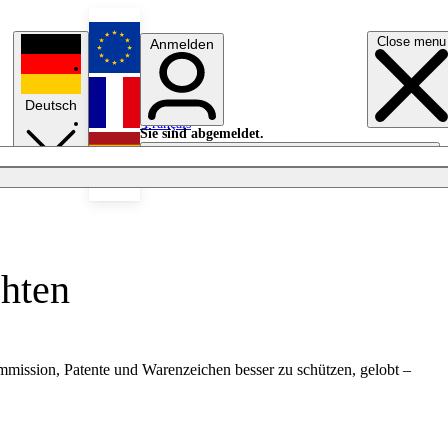
Close menu
Anmelden
English
Deutsch
Français
Sie sind abgemeldet.
Anmelden
Licht aus
Español
chten
mmission, Patente und Warenzeichen besser zu schützen, gelobt –