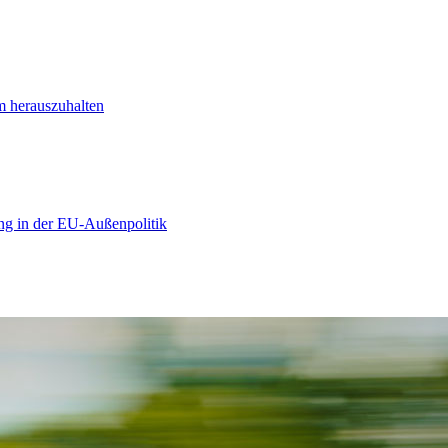
m herauszuhalten
ng in der EU-Außenpolitik