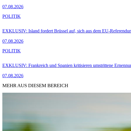
07.08.2026
POLITIK
EXKLUSIV: Island fordert Brüssel auf, sich aus dem EU-Referendu
07.08.2026
POLITIK
EXKLUSIV: Frankreich und Spanien kritisieren umstrittene Ernennu
07.08.2026
MEHR AUS DIESEM BEREICH