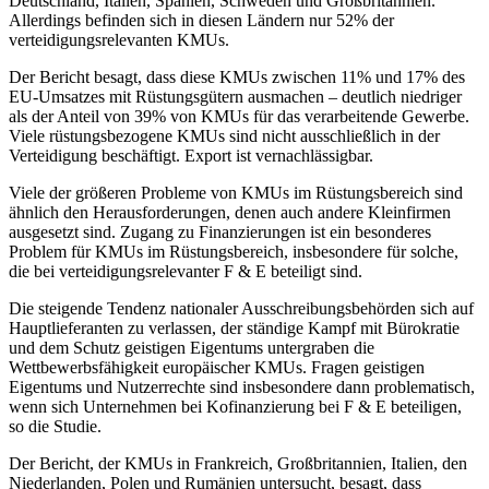
Deutschland, Italien, Spanien, Schweden und Großbritannien.
Allerdings befinden sich in diesen Ländern nur 52% der
verteidigungsrelevanten KMUs.
Der Bericht besagt, dass diese KMUs zwischen 11% und 17% des
EU-Umsatzes mit Rüstungsgütern ausmachen – deutlich niedriger
als der Anteil von 39% von KMUs für das verarbeitende Gewerbe.
Viele rüstungsbezogene KMUs sind nicht ausschließlich in der
Verteidigung beschäftigt. Export ist vernachlässigbar.
Viele der größeren Probleme von KMUs im Rüstungsbereich sind
ähnlich den Herausforderungen, denen auch andere Kleinfirmen
ausgesetzt sind. Zugang zu Finanzierungen ist ein besonderes
Problem für KMUs im Rüstungsbereich, insbesondere für solche,
die bei verteidigungsrelevanter F & E beteiligt sind.
Die steigende Tendenz nationaler Ausschreibungsbehörden sich auf
Hauptlieferanten zu verlassen, der ständige Kampf mit Bürokratie
und dem Schutz geistigen Eigentums untergraben die
Wettbewerbsfähigkeit europäischer KMUs. Fragen geistigen
Eigentums und Nutzerrechte sind insbesondere dann problematisch,
wenn sich Unternehmen bei Kofinanzierung bei F & E beteiligen,
so die Studie.
Der Bericht, der KMUs in Frankreich, Großbritannien, Italien, den
Niederlanden, Polen und Rumänien untersucht, besagt, dass