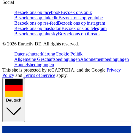
Social
Bezoek ons op facebook
Bezoek ons op x
Bezoek ons op linkedin
Bezoek ons op youtube
Bezoek ons op rss-feed
Bezoek ons op instagram
Bezoek ons op mastodon
Bezoek ons op telegram
Bezoek ons op bluesky
Bezoek ons op threads
©
2026
Euractiv DE. All rights reserved.
Datenschutzerklärung
Cookie Politik
Allgemeine Geschäftsbedingungen
Abonnementbedingungen
Handelsbedingungen
This site is protected by reCAPTCHA, and the Google
Privacy
Policy
and
Terms of Service
apply.
Deutsch