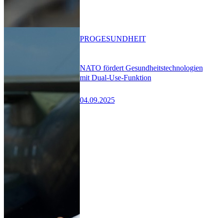
PRO
GESUNDHEIT
NATO fördert Gesundheitstechnologien
mit Dual-Use-Funktion
04.09.2025