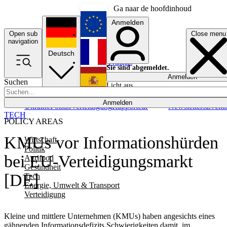
Ga naar de hoofdinhoud
Anmelden
Open sub
Close menu
English
navigation
Deutsch
Français
Sie sind abgemeldet.
Anmelden
Suchen
Licht aus
Español
Anmelden
Ukraine
Politik
Verteidigung
Rapporteur
Newsletters
Event
TECH
POLICY AREAS
KMUs vor Informationshürden
Wirtschaft
Politik
bei EU-Verteidigungsmarkt
Agrifood
Gesundheit
[DE]
Tech
Energie, Umwelt & Transport
Verteidigung
Kleine und mittlere Unternehmen (KMUs) haben angesichts eines
gähnenden Informationsdefizits Schwierigkeiten damit, im