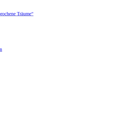
brochene Träume“
en