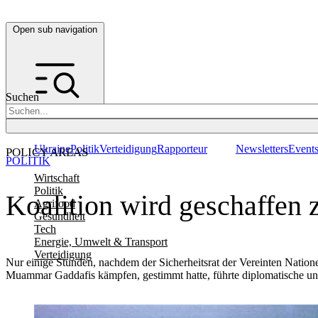
Open sub navigation
Suchen
Ukraine
Politik
Verteidigung
Rapporteur
Newsletters
Event
POLICY AREAS
POLITIK
Wirtschaft
Politik
Koalition wird geschaffen 
Agrifood
Gesundheit
Tech
Energie, Umwelt & Transport
Verteidigung
Nur einige Stunden, nachdem der Sicherheitsrat der Vereinten Natio
Muammar Gaddafis kämpfen, gestimmt hatte, führte diplomatische und 