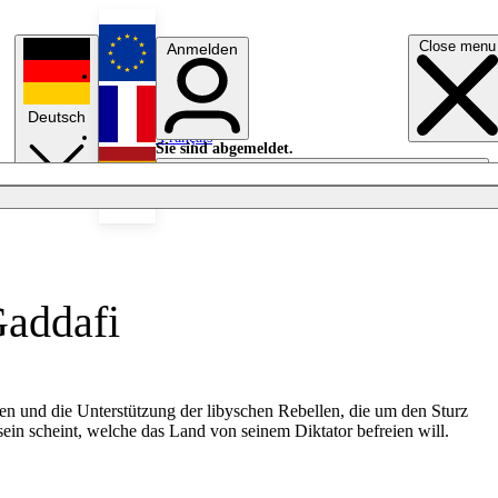
Close menu
Anmelden
English
Deutsch
Français
Sie sind abgemeldet.
Anmelden
Licht aus
Español
Gaddafi
en und die Unterstützung der libyschen Rebellen, die um den Sturz
ein scheint, welche das Land von seinem Diktator befreien will.