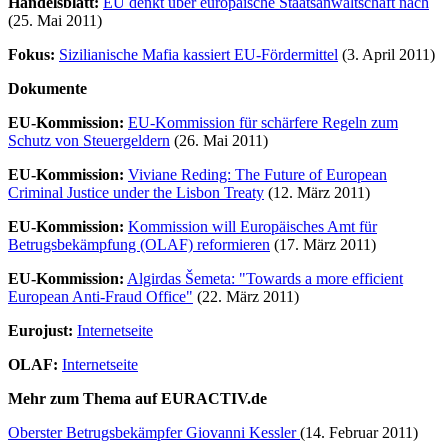
Handelsblatt:
EU denkt über europäische Staatsanwaltschaft nach
(25. Mai 2011)
Fokus:
Sizilianische Mafia kassiert EU-Fördermittel
(3. April 2011)
Dokumente
EU-Kommission:
EU-Kommission für schärfere Regeln zum
Schutz von Steuergeldern
(26. Mai 2011)
EU-Kommission:
Viviane Reding: The Future of European
Criminal Justice under the Lisbon Treaty
(12. März 2011)
EU-Kommission:
Kommission will Europäisches Amt für
Betrugsbekämpfung (OLAF) reformieren
(17. März 2011)
EU-Kommission:
Algirdas Šemeta: "Towards a more efficient
European Anti-Fraud Office"
(22. März 2011)
Eurojust:
Internetseite
OLAF:
Internetseite
Mehr zum Thema auf EURACTIV.de
Oberster Betrugsbekämpfer Giovanni Kessler
(14. Februar 2011)