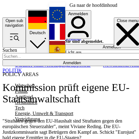
Ga naar de hoofdinhoud
Anmelden
Open sub
Close menu
English
navigation
Deutsch
Français
Sie sind abgemeldet.
Anmelden
Suchen
Licht aus
Español
Anmelden
Ukraine
Politik
Verteidigung
Rapporteur
Newsletters
Event
POLITIK
POLICY AREAS
Kommission prüft eigene EU-
Wirtschaft
Politik
Staatsanwaltschaft
Agrifood
Gesundheit
Tech
Energie, Umwelt & Transport
Verteidigung
"Straftaten gegen den EU-Haushalt sind Straftaten gegen den
europäischen Steuerzahler", meint Viviane Reding. Die EU-
Justizkommissarin sagt Betrügern den Kampf an. Schickt "Eurojust"
bald eigene Ermittler in die EU-Staaten?