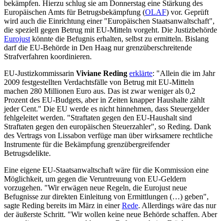
bekämpfen. Hierzu schlug sie am Donnerstag eine Stärkung des
Europäischen Amts für Betrugsbekämpfung (
OLAF
) vor. Geprüft
wird auch die Einrichtung einer "Europäischen Staatsanwaltschaft",
die speziell gegen Betrug mit EU-Mitteln vorgeht. Die Justizbehörde
Eurojust
könnte die Befugnis erhalten, selbst zu ermitteln. Bislang
darf die EU-Behörde in Den Haag nur grenzüberschreitende
Strafverfahren koordinieren.
EU-Justizkommissarin
Viviane Reding
erklärte
: "Allein die im Jahr
2009 festgestellten Verdachtsfälle von Betrug mit EU-Mitteln
machen 280 Millionen Euro aus. Das ist zwar weniger als 0,2
Prozent des EU-Budgets, aber in Zeiten knapper Haushalte zählt
jeder Cent." Die EU werde es nicht hinnehmen, dass Steuergelder
fehlgeleitet werden. "Straftaten gegen den EU-Haushalt sind
Straftaten gegen den europäischen Steuerzahler", so Reding. Dank
des Vertrags von Lissabon verfüge man über wirksamere rechtliche
Instrumente für die Bekämpfung grenzübergreifender
Betrugsdelikte.
Eine eigene EU-Staatsanwaltschaft wäre für die Kommission eine
Möglichkeit, um gegen die Veruntreuung von EU-Geldern
vorzugehen. "Wir erwägen neue Regeln, die Eurojust neue
Befugnisse zur direkten Einleitung von Ermittlungen (…) geben",
sagte Reding bereits im März in einer
Rede
. Allerdings wäre das nur
der äußerste Schritt. "Wir wollen keine neue Behörde schaffen. Aber