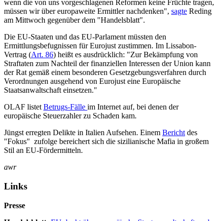
wenn die von uns vorgeschlagenen Reformen keine Früchte tragen,
müssen wir über europaweite Ermittler nachdenken",
sagte
Reding
am Mittwoch gegenüber dem "Handelsblatt".
Die EU-Staaten und das EU-Parlament müssten den
Ermittlungsbefugnissen für Eurojust zustimmen. Im Lissabon-
Vertrag (
Art. 86
) heißt es ausdrücklich: "Zur Bekämpfung von
Straftaten zum Nachteil der finanziellen Interessen der Union kann
der Rat gemäß einem besonderen Gesetzgebungsverfahren durch
Verordnungen ausgehend von Eurojust eine Europäische
Staatsanwaltschaft einsetzen."
OLAF listet
Betrugs-Fälle
im Internet auf, bei denen der
europäische Steuerzahler zu Schaden kam.
Jüngst erregten Delikte in Italien Aufsehen. Einem
Bericht
des
"Fokus" zufolge bereichert sich die sizilianische Mafia in großem
Stil an EU-Fördermitteln.
awr
Links
Presse