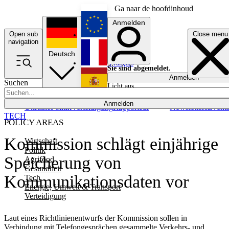
Ga naar de hoofdinhoud
Anmelden
Open sub
Close menu
English
navigation
Deutsch
Français
Sie sind abgemeldet.
Anmelden
Suchen
Licht aus
Español
Anmelden
Ukraine
Politik
Verteidigung
Rapporteur
Newsletters
Event
TECH
POLICY AREAS
Kommission schlägt einjährige
Wirtschaft
Politik
Speicherung von
Agrifood
Gesundheit
Kommunikationsdaten vor
Tech
Energie, Umwelt & Transport
Verteidigung
Laut eines Richtlinienentwurfs der Kommission sollen in
Verbindung mit Telefongesprächen gesammelte Verkehrs- und