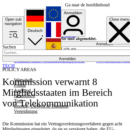
Ga naar de hoofdinhoud
Anmelden
Open sub
Close menu
English
navigation
Deutsch
Français
Sie sind abgemeldet.
Anmelden
Suchen
Licht aus
Español
Anmelden
Ukraine
Politik
Verteidigung
Rapporteur
Newsletters
Event
TECH
POLICY AREAS
Kommission verwarnt 8
Wirtschaft
Politik
Mitgliedsstaaten im Bereich
Agrifood
Gesundheit
von Telekommunikation
Tech
Energie, Umwelt & Transport
Verteidigung
Die Kommission hat ein Vertragsverletzungsverfahren gegen acht
Mitgliedstaaten eingeleitet, da sie es versäumt haben, die EU-