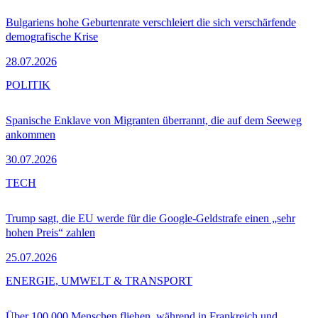
Bulgariens hohe Geburtenrate verschleiert die sich verschärfende
demografische Krise
28.07.2026
POLITIK
Spanische Enklave von Migranten überrannt, die auf dem Seeweg
ankommen
30.07.2026
TECH
Trump sagt, die EU werde für die Google-Geldstrafe einen „sehr
hohen Preis“ zahlen
25.07.2026
ENERGIE, UMWELT & TRANSPORT
Über 100.000 Menschen fliehen, während in Frankreich und