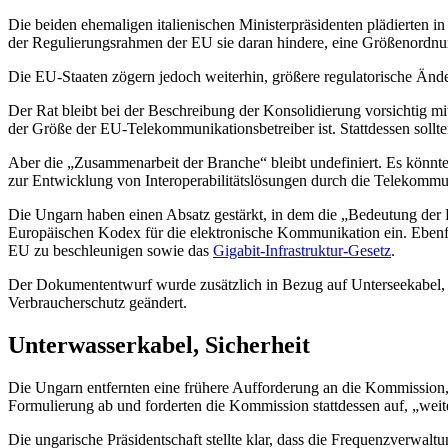
Die beiden ehemaligen italienischen Ministerpräsidenten plädierten 
der Regulierungsrahmen der EU sie daran hindere, eine Größenordnun
Die EU-Staaten zögern jedoch weiterhin, größere regulatorische Än
Der Rat bleibt bei der Beschreibung der Konsolidierung vorsichtig m
der Größe der EU-Telekommunikationsbetreiber ist. Stattdessen soll
Aber die „Zusammenarbeit der Branche“ bleibt undefiniert. Es könnt
zur Entwicklung von Interoperabilitätslösungen durch die Telekomm
Die Ungarn haben einen Absatz gestärkt, in dem die „Bedeutung der 
Europäischen Kodex für die elektronische Kommunikation ein. Ebenfa
EU zu beschleunigen sowie das
Gigabit-Infrastruktur-Gesetz
.
Der Dokumententwurf wurde zusätzlich in Bezug auf Unterseekabel, 
Verbraucherschutz geändert.
Unterwasserkabel, Sicherheit
Die Ungarn entfernten eine frühere Aufforderung an die Kommission, 
Formulierung ab und forderten die Kommission stattdessen auf, „weit
Die ungarische Präsidentschaft stellte klar, dass die Frequenzverwaltu