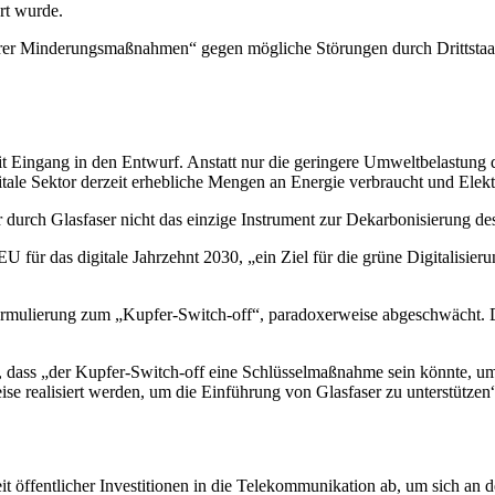
rt wurde.
er Minderungsmaßnahmen“ gegen mögliche Störungen durch Drittstaate
 Eingang in den Entwurf. Anstatt nur die geringere Umweltbelastung 
itale Sektor derzeit erhebliche Mengen an Energie verbraucht und Elekt
 durch Glasfaser nicht das einzige Instrument zur Dekarbonisierung des 
EU für das digitale Jahrzehnt 2030, „ein Ziel für die grüne Digitalisi
ormulierung zum „Kupfer-Switch-off“, paradoxerweise abgeschwächt. Da
eß, dass „der Kupfer-Switch-off eine Schlüsselmaßnahme sein könnte, u
eise realisiert werden, um die Einführung von Glasfaser zu unterstützen
 öffentlicher Investitionen in die Telekommunikation ab, um sich an