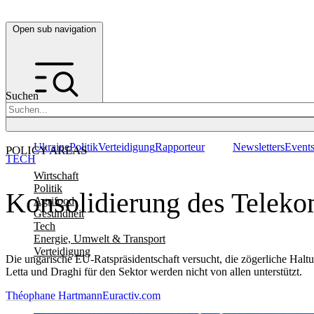
Open sub navigation
Suchen
Ukraine
Politik
Verteidigung
Rapporteur
Newsletters
Event
POLICY AREAS
TECH
Wirtschaft
Politik
Konsolidierung des Teleko
Agrifood
Gesundheit
Tech
Energie, Umwelt & Transport
Verteidigung
Die ungarische EU-Ratspräsidentschaft versucht, die zögerliche Hal
Letta und Draghi für den Sektor werden nicht von allen unterstützt.
Théophane Hartmann
Euractiv.com