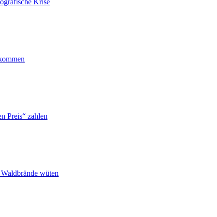
ografische Krise
ankommen
n Preis“ zahlen
n Waldbrände wüten