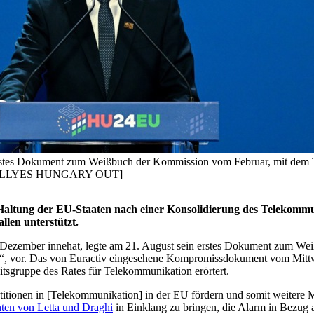
erstes Dokument zum Weißbuch der Kommission vom Februar, mit dem Ti
IBOR ILLYES HUNGARY OUT]
e Haltung der EU-Staaten nach einer Konsolidierung des Telekommu
llen unterstützt.
. Dezember innehat, legte am 21. August sein erstes Dokument zum We
n?“, vor. Das von Euractiv eingesehene Kompromissdokument vom Mittwo
eitsgruppe des Rates für Telekommunikation erörtert.
titionen in [Telekommunikation] in der EU fördern und somit weitere 
ten von Letta und Draghi
in Einklang zu bringen, die Alarm in Bezug 