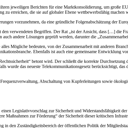
in ihren jeweiligen Berichten für eine Marktkonsolidierung, um große 
g zu erreichen, die sie auf globaler Ebene wettbewerbsfähig machen 
derungen vorzunehmen, da eine gründliche Folgenabschätzung der Eur
it den verwendeten Begriffen. Der Rat „ist der Ansicht, dass […] die F
ten auch andere Lösungen geprüft werden, darunter die „Zusammenarbei
e alles Mögliche bedeuten, von der Zusammenarbeit mit anderen Branch
unikationsbranche. Ebenfalls ist auch eine gemeinsame Entwicklung v
Rechtssicherheit“ betont wird. Der schließt die korrekte Durchsetzun
lls wurde das neueste Telekommunikationsgesetz berücksichtigt, das d
Frequenzverwaltung, Abschaltung von Kupferleitungen sowie ökologis
einen Legislativvorschlag zur Sicherheit und Widerstandsfähigkeit der
ere Maßnahmen zur Förderung“ der Sicherheit dieser kritischen Infrastr
ng in den Zuständigkeitsbereich der öffentlichen Politik der Mitgliedsta