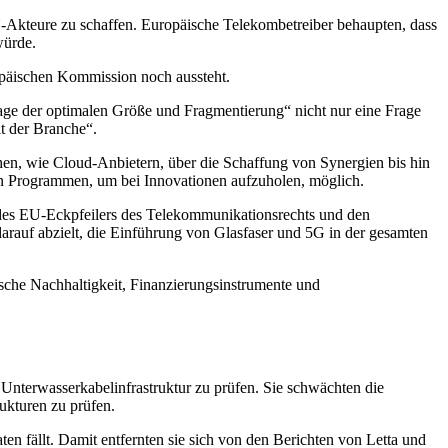
EU-Akteure zu schaffen. Europäische Telekombetreiber behaupten, dass
würde.
opäischen Kommission noch aussteht.
rage der optimalen Größe und Fragmentierung“ nicht nur eine Frage
t der Branche“.
en, wie Cloud-Anbietern, über die Schaffung von Synergien bis hin
on Programmen, um bei Innovationen aufzuholen, möglich.
g des EU-Eckpfeilers des Telekommunikationsrechts und den
arauf abzielt, die Einführung von Glasfaser und 5G in der gesamten
che Nachhaltigkeit, Finanzierungsinstrumente und
 Unterwasserkabelinfrastruktur zu prüfen. Sie schwächten die
ukturen zu prüfen.
aten fällt. Damit entfernten sie sich von den Berichten von Letta und